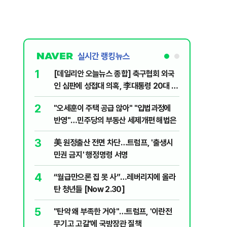
실시간 랭킹뉴스
1
6
[데일리안 오늘뉴스 종합] 축구협회 외국
미일 환율
인 심판에 성접대 의혹, 李대통령 20대 지
재?
지율 하락 의식했나, 삼전닉스 올인은 금
2
7
"오세훈이 주택 공급 않아" "입법과정에
'주가 누
물, SK하이닉스 프리마켓 시초가 논란 재
반영"…민주당의 부동산 세제개편 해법은
제개편안
점화, 김민석 "과반 승리 가능성 99%" 등
3
8
美 원정출산 전면 차단…트럼프, '출생시
"삼성·S
민권 금지' 행정명령 서명
에 '더 비
4
9
“월급만으론 집 못 사”…레버리지에 올라
형소법·
탄 청년들 [Now 2.30]
령 앞 남
5
10
"탄약 왜 부족한 거야"…트럼프, '이란전
'무더위 
무기고 고갈'에 국방장관 질책
속…입추 