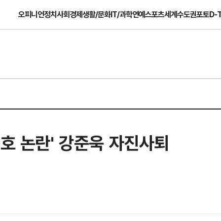
오피니언
정치
사회
경제
생활/문화
IT/과학
연예
스포츠
세계
수도권
포토
D-
옹호 논란' 강준욱 자진사퇴