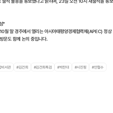
 출석 불응을 통보했다고 밝히며, 23일 오전 10시 재출석을 통
성"
10월 말 경주에서 열리는 아시아태평양경제협력체(APEC) 정상
방문도 함께 논의 중입니다.
합비서관
#김건희
#김건희특검
#박찬대
#시진핑
#안철수