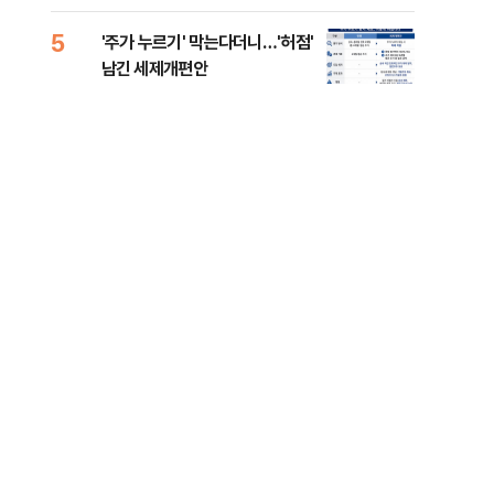
5
10
'주가 누르기' 막는다더니…'허점'
전세
남긴 세제개편안
어…