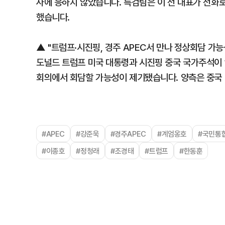
사에 응하지 않았습니다. 특검팀은 이 전 대표가 전화로
했습니다.
▲ "트럼프·시진핑, 경주 APEC서 만나 정상회담 가능
도널드 트럼프 미국 대통령과 시진핑 중국 국가주석이 
회의에서 회담할 가능성이 제기됐습니다. 양측은 중국 
#APEC
#강준욱
#경주APEC
#계엄옹호
#국민통
#이종호
#정청래
#조경태
#트럼프
#한동훈