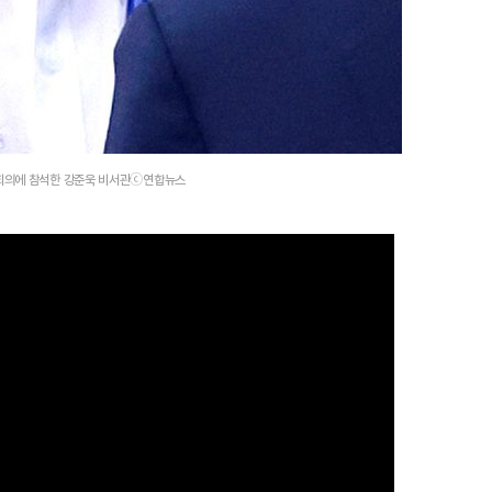
관 회의에 참석한 강준욱 비서관ⓒ연합뉴스