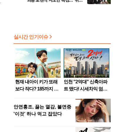
희룡 포렌식 시도한 특검…"위법
보
증거 수집" 지적