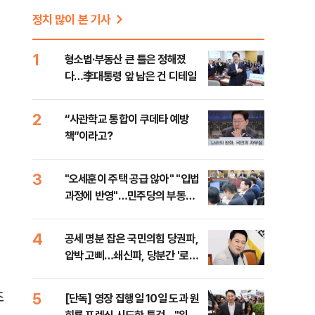
정치 많이 본 기사
1
형소법·부동산 큰 틀은 정해졌
다…李대통령 앞 남은 건 디테일
2
“사관학교 통합이 쿠데타 예방
책”이라고?
3
"오세훈이 주택 공급 않아" "입법
과정에 반영"…민주당의 부동산
세제개편 해법은
4
공세 명분 잡은 국민의힘 당권파,
압박 고삐…쇄신파, 당분간 '로우
키'
조
5
[단독] 영장 집행일 10일 도과 원