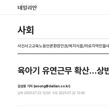
사회
사건사고
교육
노동
언론
환경
인권/복지
식품/의료
지역
인물
육아기 유연근무 확산…상반
김성웅 기자 (woong@dailian.co.kr)
입력 2025.07.22 12:00 수정 2025.07.22 12:00