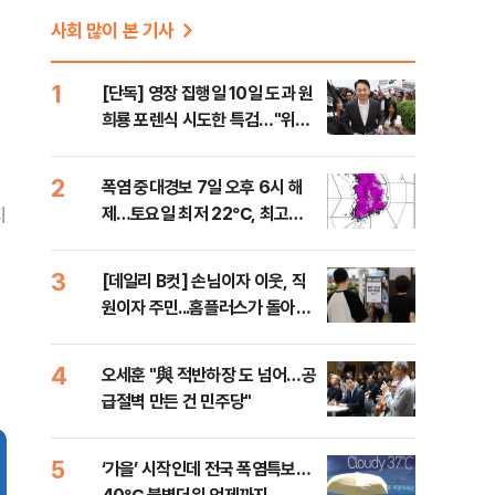
사회 많이 본 기사
1
[단독] 영장 집행일 10일 도과 원
희룡 포렌식 시도한 특검…"위법
증거 수집" 지적
2
폭염 중대경보 7일 오후 6시 해
제…토요일 최저 22℃, 최고
지
36℃
3
[데일리 B컷] 손님이자 이웃, 직
원이자 주민...홈플러스가 돌아왔
다
4
오세훈 "與 적반하장 도 넘어…공
급절벽 만든 건 민주당"
5
‘가을’ 시작인데 전국 폭염특보…