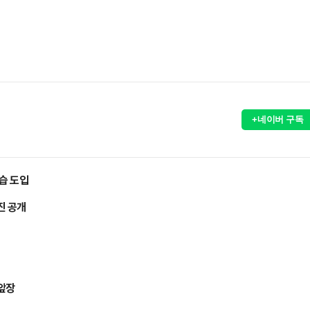
+네이버 구독
습 도입
진 공개
 앞장