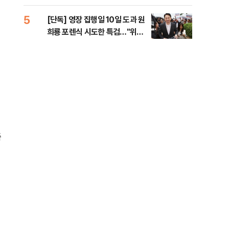
라"
5
10
[단독] 영장 집행일 10일 도과 원
폭염
희룡 포렌식 시도한 특검…"위법
제…
증거 수집" 지적
36
춤