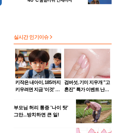
40℃ 불볕더위 언제까지