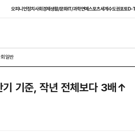
오피니언
정치
사회
경제
생활/문화
IT/과학
연예
스포츠
세계
수도권
포토
D-
사회일반
기 기준, 작년 전체보다 3배↑