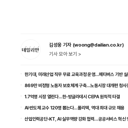
김성웅 기자 (woong@dailian.co.kr)
기사 모아 보기 >
한기대, 미래산업 직무 무료 교육과정 운영…메타버스 기반 실
869만 비정형 노동자 보호체계 구축…노동시장 대개편 청사
1.7억명 시장 열린다…한-방글라데시 CEPA 원칙적 타결
AI·반도체 교수 120명 뽑는다…폴리텍, 역대 최대 규모 채용
산업인력공단-KT, AI 실무역량 강화 협력…공공서비스 혁신