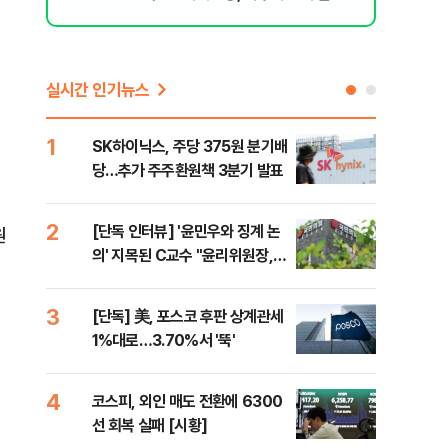
된 행위"
실시간 인기뉴스
1
6
SK하이닉스, 주당 375원 분기배
카카
당…추가 주주환원책 3분기 발표
결…
만
2
7
[단독 인터뷰] '윤민우와 징계 논
韓·
원
의' 지목된 C교수 "윤리위원장,
처음
외부와 논의 잘못된 행위"
3
8
[단독] 美, 포스코 후판 상계관세
박지
1%대로…3.70%서 '뚝'
령과
4
9
코스피, 외인 매도 전환에 6300
與,
선 회복 실패 [시황]
스?