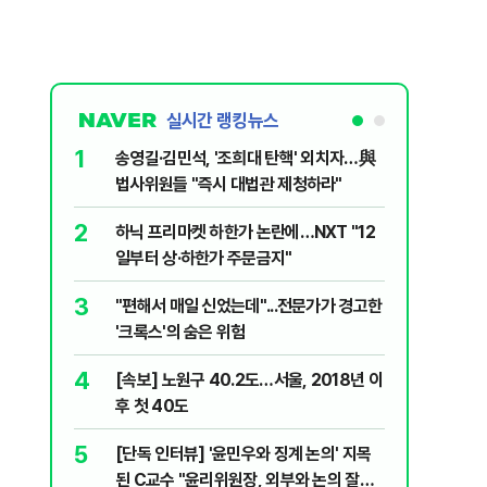
실시간 랭킹뉴스
1
6
송영길·김민석, '조희대 탄핵' 외치자…與
"기아차가
법사위원들 "즉시 대법관 제청하라"
교통사고때
2
7
하닉 프리마켓 하한가 논란에…NXT "12
SK하이닉
일부터 상·하한가 주문금지"
메모리 '
3
8
"편해서 매일 신었는데"...전문가가 경고한
박지원이 
'크록스'의 숨은 위험
함께한 김
4
9
[속보] 노원구 40.2도…서울, 2018년 이
"탕탕탕"
후 첫 40도
용의자 포
5
10
[단독 인터뷰] '윤민우와 징계 논의' 지목
"노원구 4
된 C교수 "윤리위원장, 외부와 논의 잘못
40도 돌