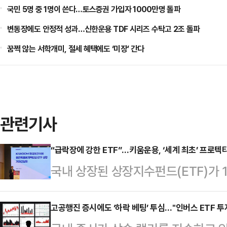
국민 5명 중 1명이 쓴다…토스증권 가입자 1000만명 돌파
변동장에도 안정적 성과…신한운용 TDF 시리즈 수탁고 2조 돌파
꿈쩍 않는 서학개미, 절세 혜택에도 ‘미장’ 간다
관련기사
“급락장에 강한 ETF”…키움운용, ‘세계 최초’ 프로텍
국내 상장된 상장지수펀드(ETF)가
운용이 새로운 투자 패러다임을 제시
익을 쫓는 ‘프로텍티브 풋(방어적 풋)
고공행진 증시에도 ‘하락 베팅’ 투심…"인버스 ETF 투