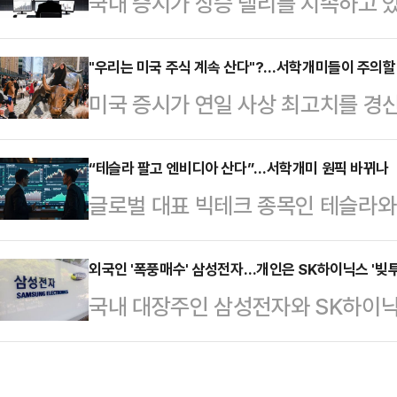
국내 증시가 상승 랠리를 지속하고 
인 것이다.김기현 키움투자자산운용 
(역방향) 상장지수펀드(ETF)에 투
에서 열린 ‘KIWOON 미국테크10
가 고점에 달했다는 우려 심리가 반
"우리는 미국 주식 계속 산다"?…서학개미들이 주의할
회’에서 “최근 ETF 시장은 단순히
미국 증시가 연일 사상 최고치를 경
손실 위험이 커질 수 있다며 주의를 
능동적으로 대응하고, 투자자에게 더
고 있다. 전문가들은 인공지능(AI)
면 최근 일주일 동안 국내 ETF 시
ETF 중심의 …
계속될 수 있지만 관세 불확실성과 금
“테슬라 팔고 엔비디아 산다”…서학개미 원픽 바뀌나
상품은 ‘KODEX 200선물인버스2X(
글로벌 대표 빅테크 종목인 테슬라와
다고 조언하고 있다.21일 한국예탁결
선물 지수를 2배 역추종하는 곱버스
을 보이고 있다. 국내 투자자들의 
에 따르면, 미국 주식 보관액은 지난 
락할 …
는 것과 달리 엔비디아는 뚜렷한 상승
외국인 '폭풍매수' 삼성전자…개인은 SK하이닉스 '빚투
달러(약 186조원)로 파악됐다.지난
국내 대장주인 삼성전자와 SK하이닉
에 변화가 생길지 주목된다.18일 
것으로 확인된 데다 인공지능(AI) 
인은 삼성전자를 대거 순매수하며 보
(SEIBro)에 따르면 이달 15일 
미…
서 투자한다는 ‘빚투’까지 감수하면서
미국 종목은 테슬라(205억7266만