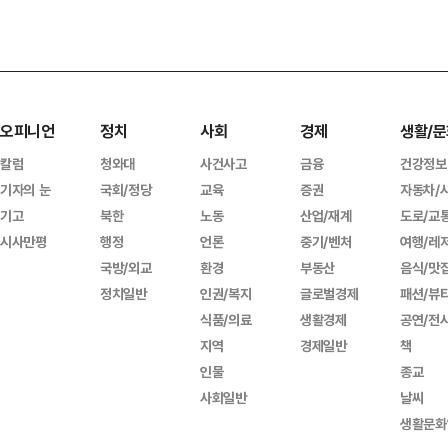
오피니언
정치
사회
경제
생활/문
칼럼
청와대
사건사고
금융
건강정보
기자의 눈
국회/정당
교육
증권
자동차/
기고
북한
노동
산업/재계
도로/교
시사만평
행정
언론
중기/벤처
여행/레
국방/외교
환경
부동산
음식/맛
정치일반
인권/복지
글로벌경제
패션/뷰
식품/의료
생활경제
공연/전
지역
경제일반
책
인물
종교
사회일반
날씨
생활문화