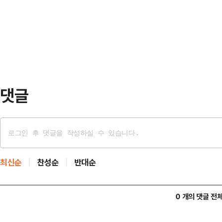
국거래소에 따르면 외국인 투자자는 
(146억401만 달러)가 이름을 올렸
원어치 순매수했다. 지난달 외국인의
의 테슬라, 엔…
를 이미 넘어섰다.이에 따라 외국인의
지난 4월 24일(50.00%) 이후 3
대법원 판결…
댓글
최신순
찬성순
반대순
0 개의 댓글 전