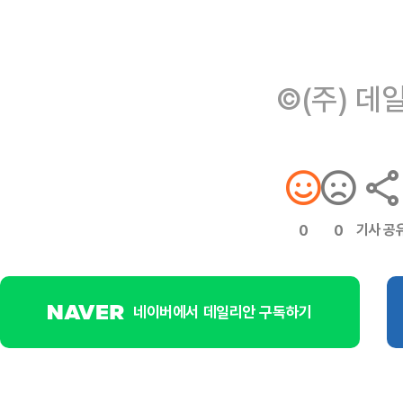
©(주) 데
기사 공
0
0
네이버에서 데일리안 구독하기