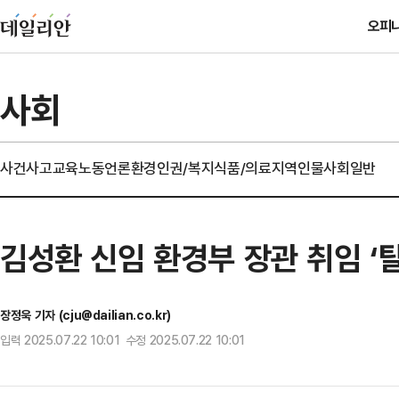
오피
사회
사건사고
교육
노동
언론
환경
인권/복지
식품/의료
지역
인물
사회일반
김성환 신임 환경부 장관 취임 ‘
장정욱 기자 (cju@dailian.co.kr)
입력 2025.07.22 10:01 수정 2025.07.22 10:01