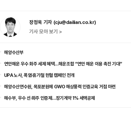
장정욱 기자 (cju@dailian.co.kr)
기사 모아 보기 >
해양수산부
연안해운 우수 화주 세제 혜택…해운조합 “연안 해운 이용 촉진 기대”
UPA 노사, 폭염·휴가철 헌혈 캠페인 전개
해양수산연수원, 목포분원에 GWO 해상풍력 인증교육 거점 마련
해수부, 우수 선·화주 인증제…장기계약 1% 세액공제