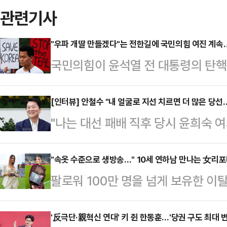
관련기사
"우파 개딸 만들겠다"는 전한길에 국민의힘 여진 계속
국민의힘이 윤석열 전 대통령의 탄핵
길 씨의 입당을 두고 '거리두기'에 
필요성이 대두된 상황 속 '극우' 세력
[인터뷰] 안철수 "내 얼굴로 지선 치르면 더 많은 당선
"나는 대선 패배 직후 당시 윤희숙 
수가 될 수 있어서다. 국민의힘 당대
과오'에서 어느 하나도 해당되지 않
다. 출마를 선언한 후보들은 극우·
소신파 안철수 당대표 후보에게 '반탄
"속옷 수준으로 생방송…" 10세 연하남 만나는 女리
은 인적 쇄신을 예고했다.한국사 전한
팔로워 100만 명을 넘게 보유한 
성은 없는 지를 묻자 단호한 목소리로
널'에 출연해 입당한 이유에 대해 "
나의 과한 노출 의상이 화제의 중심에
상계엄에 반대한, 윤 전 대통령의 탄
고 밝…
에 따르면 엘레오노라 인카르도나는 
'反극단·親혁신 연대' 키 쥔 한동훈…'당권 구도 최대 변
대선 참패가 확실시된 상황 속에서 당