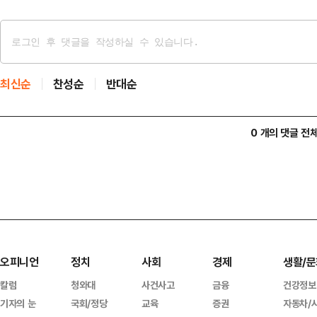
최신순
찬성순
반대순
0 개의 댓글 전
오피니언
정치
사회
경제
생활/문
칼럼
청와대
사건사고
금융
건강정보
기자의 눈
국회/정당
교육
증권
자동차/