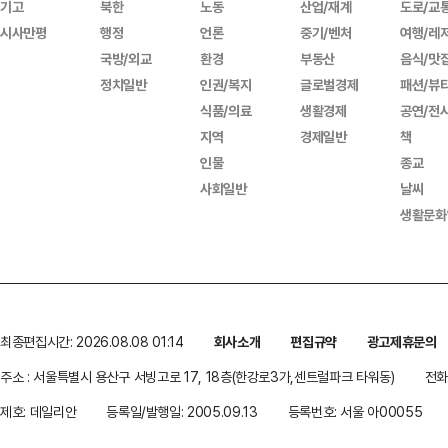
기고
북한
노동
산업/재계
도로/교
시사만평
행정
언론
중기/벤처
여행/레
국방/외교
환경
부동산
음식/맛
정치일반
인권/복지
글로벌경제
패션/뷰
식품/의료
생활경제
공연/전
지역
경제일반
책
인물
종교
사회일반
날씨
생활문화
최종편집시간: 2026.08.08 01:14
회사소개
편집규약
광고제휴문의
주소 : 서울특별시 용산구 서빙고로 17, 18층(한강로3가,센트럴파크 타워동)
전화 
제호: 데일리안
등록일/발행일: 2005.09.13
등록번호: 서울 아00055