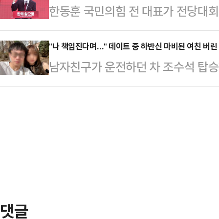
한동훈 국민의힘 전 대표가 전당대회
스타디움에서 열린 PSG와 바이에른
스러운 특검 정국 속에서도 당내에서
당권 도전을 선언한 안철수·조경태 
착용했다.공개된 사진에 따르면 인
이번 전당대회…
표의 역할이 적지 않아서다. 당 안
"나 책임진다며…" 데이트 중 하반신 마비된 여친 버린
트와 브라톱 차림(사진 왼쪽)으로 중
남자친구가 운전하던 차 조수석 탑승
문수 전 대선 후보와 장동혁 의원을 
셜미디어(SNS)에 공유돼 화제를 모
을 받은 가운데, 보살핌을 약속했던
가능성이 있는 만큼, 한 전 대표가 
태의 상의 차림은 과하…
일고 있다.19일 홍콩 사우스차이나모
맡을지에 따라 당권 구도가 충분히 
5일 바이(여·25)씨는 남자친구 장
최다선(6선)인 조경태 의원은 21일
간쑤성의 저수지 근처를 자동차로 
안철수 의…
고를 당했다.당시 장씨는 운전 중이
경찰은 장씨가 반대 차선으로 운전하
이 있고, 트럭 운전자에…
댓글