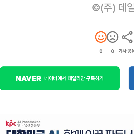
©(주) 데
기사 공
0
0
네이버에서 데일리안 구독하기