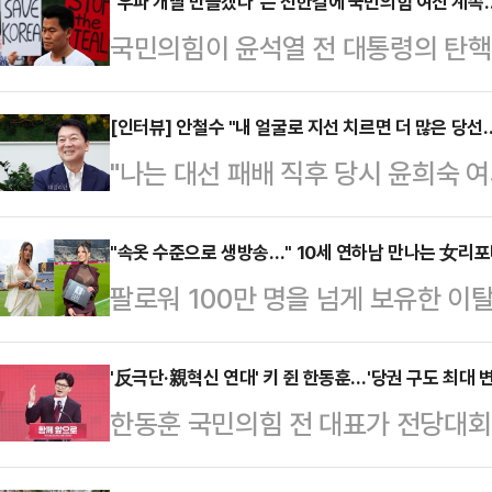
"우파 개딸 만들겠다"는 전한길에 국민의힘 여진 계속
국민의힘이 윤석열 전 대통령의 탄핵
길 씨의 입당을 두고 '거리두기'에 
필요성이 대두된 상황 속 '극우' 세력
[인터뷰] 안철수 "내 얼굴로 지선 치르면 더 많은 당선
"나는 대선 패배 직후 당시 윤희숙 
수가 될 수 있어서다. 국민의힘 당대
과오'에서 어느 하나도 해당되지 않
다. 출마를 선언한 후보들은 극우·
소신파 안철수 당대표 후보에게 '반탄
"속옷 수준으로 생방송…" 10세 연하남 만나는 女리
은 인적 쇄신을 예고했다.한국사 전한
팔로워 100만 명을 넘게 보유한 
성은 없는 지를 묻자 단호한 목소리로
널'에 출연해 입당한 이유에 대해 "
나의 과한 노출 의상이 화제의 중심에
상계엄에 반대한, 윤 전 대통령의 탄
고 밝…
에 따르면 엘레오노라 인카르도나는 
'反극단·親혁신 연대' 키 쥔 한동훈…'당권 구도 최대 변
대선 참패가 확실시된 상황 속에서 당
한동훈 국민의힘 전 대표가 전당대회
스타디움에서 열린 PSG와 바이에른
스러운 특검 정국 속에서도 당내에서
당권 도전을 선언한 안철수·조경태 
착용했다.공개된 사진에 따르면 인
이번 전당대회…