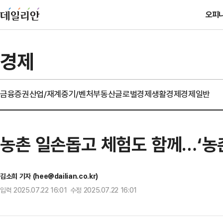
오피
경제
금융
증권
산업/재계
중기/벤처
부동산
글로벌경제
생활경제
경제일반
농촌 일손돕고 체험도 함께…‘농
김소희 기자 (hee@dailian.co.kr)
입력 2025.07.22 16:01 수정 2025.07.22 16:01