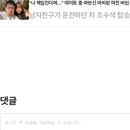
표의 역할이 적지 않아서다. 당 안
"나 책임진다며…" 데이트 중 하반신 마비된 여친 버린
트와 브라톱 차림(사진 왼쪽)으로 중
남자친구가 운전하던 차 조수석 탑승
문수 전 대선 후보와 장동혁 의원을 
셜미디어(SNS)에 공유돼 화제를 모
을 받은 가운데, 보살핌을 약속했던
가능성이 있는 만큼, 한 전 대표가 
태의 상의 차림은 과하…
일고 있다.19일 홍콩 사우스차이나모
맡을지에 따라 당권 구도가 충분히 
5일 바이(여·25)씨는 남자친구 장
최다선(6선)인 조경태 의원은 21일
간쑤성의 저수지 근처를 자동차로 
안철수 의…
고를 당했다.당시 장씨는 운전 중이
경찰은 장씨가 반대 차선으로 운전하
이 있고, 트럭 운전자에…
댓글