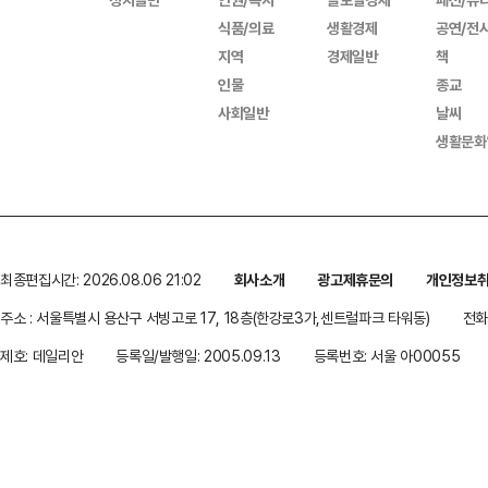
식품/의료
생활경제
공연/전
지역
경제일반
책
인물
종교
사회일반
날씨
생활문화
최종편집시간: 2026.08.06 21:02
회사소개
광고제휴문의
개인정보
주소 : 서울특별시 용산구 서빙고로 17, 18층(한강로3가,센트럴파크 타워동)
전화 
제호: 데일리안
등록일/발행일: 2005.09.13
등록번호: 서울 아00055