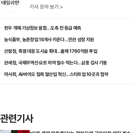
기사 모아 보기 >
한우 개체·기상정보 융합…도축 전 등급 예측
농식품부, 농촌창업 15개사 키운다…민관 성장 지원
산림청, 폭염 대응 도시숲 확대…올해 1760억원 투입
관세청, 국제무역선·요트 마약 밀수 막는다…삼중 검사 가동
마사회, AI·바이오 접목 말산업 혁신…스타트업 10곳과 협약
관련기사