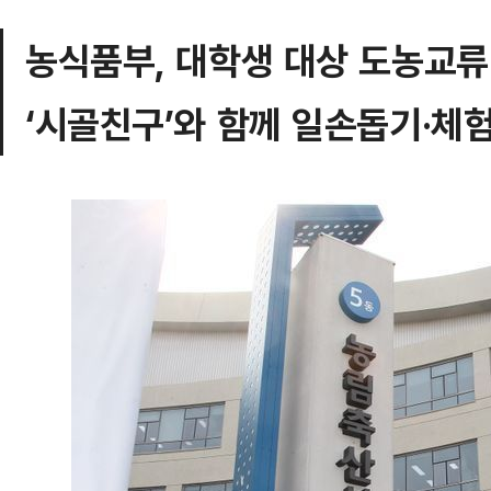
농식품부, 대학생 대상 도농교류
‘시골친구’와 함께 일손돕기·체험