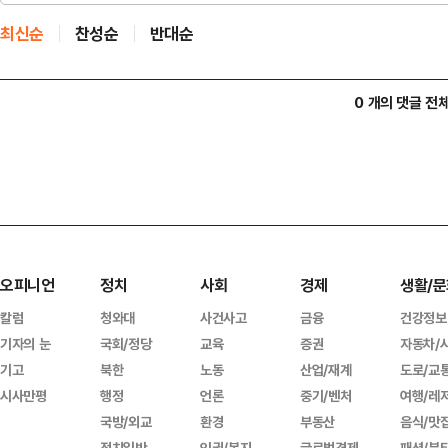
최신순
찬성순
반대순
0 개의 댓글 전
오피니언
정치
사회
경제
생활/문
칼럼
청와대
사건사고
금융
건강정보
기자의 눈
국회/정당
교육
증권
자동차/
기고
북한
노동
산업/재계
도로/교
시사만평
행정
언론
중기/벤처
여행/레
국방/외교
환경
부동산
음식/맛
정치일반
인권/복지
글로벌경제
패션/뷰