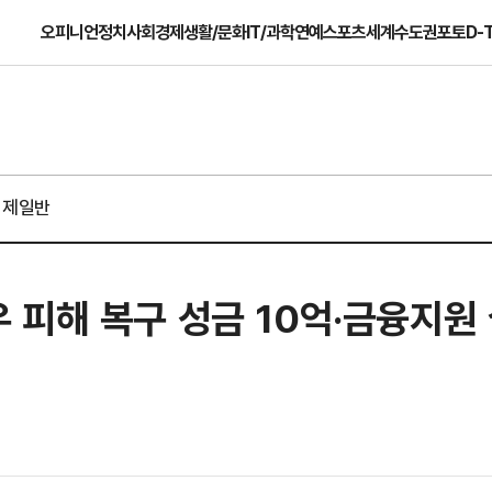
오피니언
정치
사회
경제
생활/문화
IT/과학
연예
스포츠
세계
수도권
포토
D-
경제일반
 피해 복구 성금 10억·금융지원