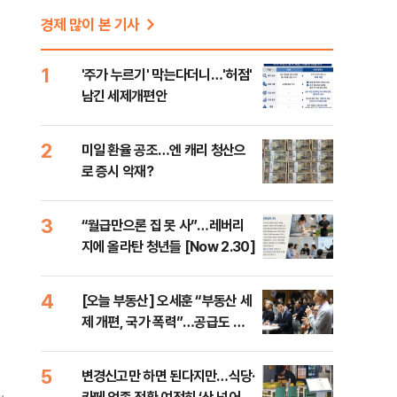
경제 많이 본 기사
1
'주가 누르기' 막는다더니…'허점'
남긴 세제개편안
2
미일 환율 공조…엔 캐리 청산으
로 증시 악재?
3
“월급만으론 집 못 사”…레버리
지에 올라탄 청년들 [Now 2.30]
4
[오늘 부동산] 오세훈 “부동산 세
제 개편, 국가 폭력”…공급도 정
부와 온도차
5
변경신고만 하면 된다지만…식당·