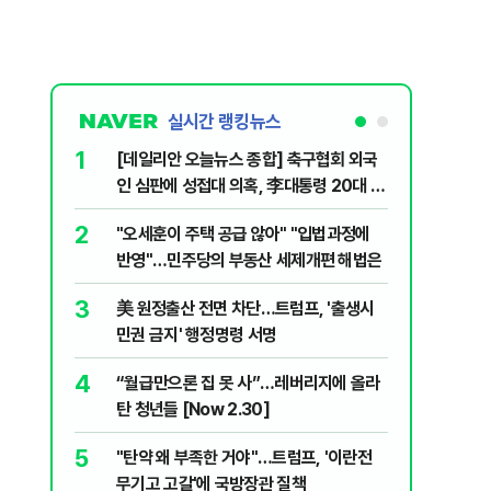
실시간 랭킹뉴스
1
6
[데일리안 오늘뉴스 종합] 축구협회 외국
미일 환율
인 심판에 성접대 의혹, 李대통령 20대 지
재?
지율 하락 의식했나, 삼전닉스 올인은 금
2
7
"오세훈이 주택 공급 않아" "입법과정에
'주가 누
물, SK하이닉스 프리마켓 시초가 논란 재
반영"…민주당의 부동산 세제개편 해법은
제개편안
점화, 김민석 "과반 승리 가능성 99%" 등
3
8
美 원정출산 전면 차단…트럼프, '출생시
"삼성·S
민권 금지' 행정명령 서명
에 '더 비
4
9
“월급만으론 집 못 사”…레버리지에 올라
형소법·
탄 청년들 [Now 2.30]
령 앞 남
5
10
"탄약 왜 부족한 거야"…트럼프, '이란전
'무더위 
무기고 고갈'에 국방장관 질책
속…입추 