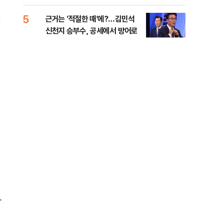
세제
5
10
근거는 '적절한 때'에?…김민석
美 
신천지 승부수, 공세에서 방어로
은 
사