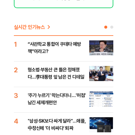
[오늘 날
실시간 인기뉴스
1
6
“사관학교 통합이 쿠데타 예방
美 
책”이라고?
스닥
2
7
형소법·부동산 큰 틀은 정해졌
“월
다…李대통령 앞 남은 건 디테일
지에
3
8
'주가 누르기' 막는다더니…'허점'
미일
남긴 세제개편안
로 
4
9
"삼성·SK보다 싸게 달라"…애플,
"오
中창신에 '더 비싸다' 퇴짜
과정