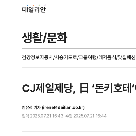
생활/문화
건강정보
자동차/시승기
도로/교통
여행/레저
음식/맛집
패션
CJ제일제당, 日 ‘돈키호테’
임유정 기자 (irene@dailian.co.kr)
입력 2025.07.21 16:43 수정 2025.07.21 16:44