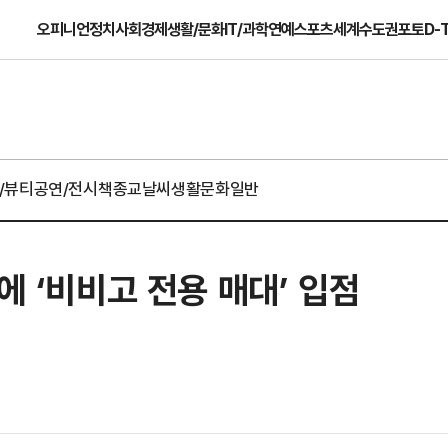
오피니언
정치
사회
경제
생활/문화
IT/과학
연예
스포츠
세계
수도권
포토
D-
/뷰티
공연/전시
책
종교
날씨
생활문화일반
에 ‘비비고 전용 매대’ 입점