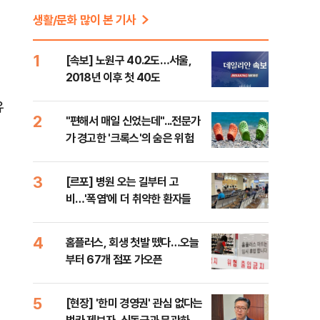
생활/문화 많이 본 기사
터
1
[속보] 노원구 40.2도…서울,
2018년 이후 첫 40도
유
2
"편해서 매일 신었는데"...전문가
가 경고한 '크록스'의 숨은 위험
3
[르포] 병원 오는 길부터 고
비…'폭염'에 더 취약한 환자들
4
홈플러스, 회생 첫발 뗐다…오늘
부터 67개 점포 가오픈
5
[현장] '한미 경영권' 관심 없다는