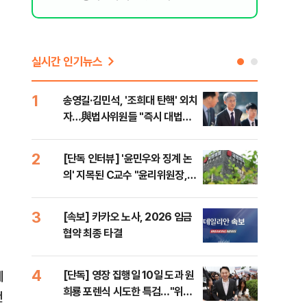
실시간 인기뉴스
1
6
송영길·김민석, '조희대 탄핵' 외치
SK
자…與법사위원들 "즉시 대법관
운다
제청하라"
2
7
[단독 인터뷰] '윤민우와 징계 논
이성
의' 지목된 C교수 "윤리위원장,
심"
외부와 논의 잘못된 행위"
거 
3
8
[속보] 카카오 노사, 2026 임금
코스
협약 최종 타결
선 
4
9
에
[단독] 영장 집행일 10일 도과 원
[코
희룡 포렌식 시도한 특검…"위법
관망
랜