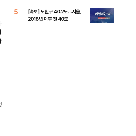
증거 수집" 지적
5
10
[속보] 노원구 40.2도…서울,
유용
2018년 이후 첫 40도
규탄
는
36
위
자
매
됐