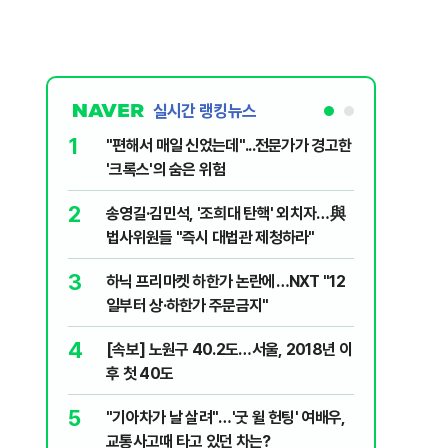
실시간 랭킹뉴스
1
6
"편해서 매일 신었는데"...전문가가 경고한
“정부 믿
'크록스'의 숨은 위험
양도세 혜
2
7
송영길·김민석, '조희대 탄핵' 외치자…與
[단독 인
법사위원들 "즉시 대법관 제청하라"
된 C교수
된 행위"
3
8
하닉 프리마켓 하한가 논란에…NXT "12
박지원이 
일부터 상·하한가 주문금지"
함께한 김
4
9
[속보] 노원구 40.2도…서울, 2018년 이
'디에이치
후 첫 40도
별 100
5
10
"기아차가 날 살려"…'굿 윌 헌팅' 여배우,
"집값 아
교통사고때 타고 있던 차는?
민의힘, 