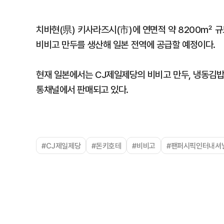
치바현(県) 키사라즈시(市)에 연면적 약 8200㎡ 
비비고 만두를 생산해 일본 전역에 공급할 예정이다.
현재 일본에서는 CJ제일제당의 비비고 만두, 냉동김밥, 
통채널에서 판매되고 있다.
#CJ제일제당
#돈키호테
#비비고
#팬퍼시픽인터내셔