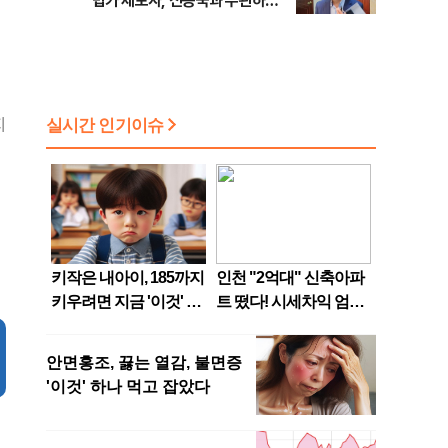
법카 제보자, 신동국과 무관하다
지만...
지