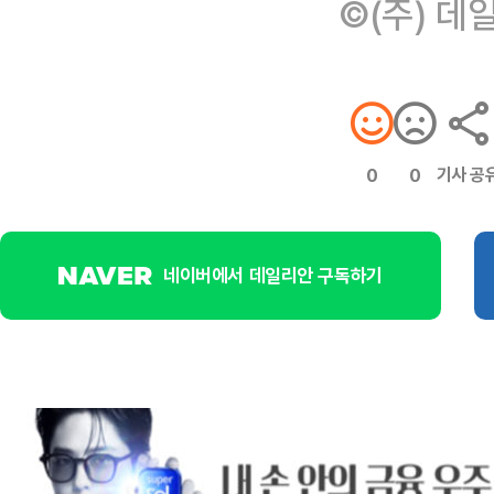
©(주) 데
기사 공
0
0
네이버에서 데일리안 구독하기