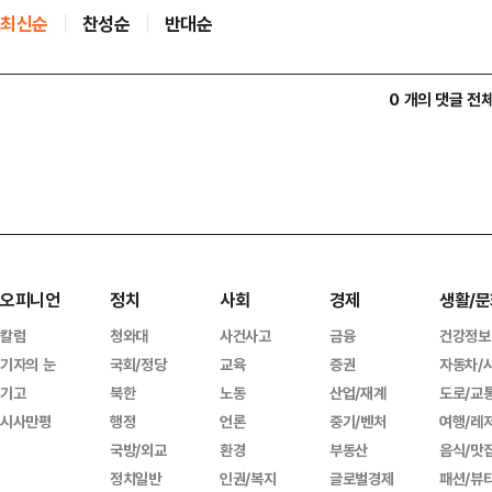
최신순
찬성순
반대순
0 개의 댓글 전
오피니언
정치
사회
경제
생활/문
칼럼
청와대
사건사고
금융
건강정보
기자의 눈
국회/정당
교육
증권
자동차/
기고
북한
노동
산업/재계
도로/교
시사만평
행정
언론
중기/벤처
여행/레
국방/외교
환경
부동산
음식/맛
정치일반
인권/복지
글로벌경제
패션/뷰