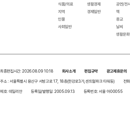
식품/의료
생활경제
공연/전
지역
경제일반
책
인물
종교
사회일반
날씨
생활문화
최종편집시간: 2026.08.09 10:18
회사소개
편집규약
광고제휴문의
주소 : 서울특별시 용산구 서빙고로 17, 18층(한강로3가,센트럴파크 타워동)
전화 
제호: 데일리안
등록일/발행일: 2005.09.13
등록번호: 서울 아00055