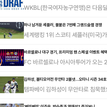
WKBL(한국여자농구연맹)은 다음달
2025~2026 WKBL 신인선수 
부터 지명순서 추첨식-드래프트 컴
하나 남겨둔 셰플러, 불붙은 7번째 그랜드슬램 경쟁
세계랭킹 1위 스코티 셰플러(미국)가
된다.참가 자격은 대한민국 국적자(▲
의 커리어 그랜드 슬램 달성을 눈앞에
대학 재학 및 졸업 예정 선수 ▲실
아일랜드 포트러시의 로열 포트러시 골
바르셀로나 대구 경기, 프리미엄 팬 스페셜 이벤트 혜택
록 고교졸업예정자 및 고교졸업자) 
FC 바르셀로나 아시아투어가 오는 2
금 1700만 달러) 최종 라운드서 3
현재 한국 국적을 가지고 있거나 과
정에 돌입한다.바르셀로나의 아시아 투어
파 267타로 우승을 확정했다.셰플러의
구협회에 등록 이력이 없는 선수)도 
일(월) 대구를 차례로 방문하며 팬들
김하성, 볼티모어전 무안타 2볼넷…오타니 시즌 34호
년 2월 PGA 투어 첫 우승을 따내며
탬파베이 김하성이 무안타로 침묵했
번 ‘2025 아시아투어 에디션’을 
2승, 그리고 지난해 무려 7승을 쓸
높였다.김하성은 21일(한국시간), 
중인 FC 바르셀로나의 선발 라인업 
'삐끼삐끼' 이주은, 박수종과 열애설? 증거보니...