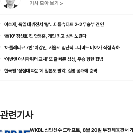
기사 모아 보기 >
이호재, 독일 데뷔전서 ‘쾅’…다름슈타트 2-2 무승부 견인
‘톱10’ 청신호 켠 안병훈, 개인 최고 성적 노린다
‘아틀레티코 7번’ 이강인, 서울서 입단식…다비드 비야가 직접 축하
‘이번엔 아시아쿼터 교체’ 또 칼 빼든 삼성, 우승 향한 집념
한국발 ‘성접대 파문’에 일본도 발칵, 실명 공개에 충격
관련기사
WKBL 신인선수 드래프트, 8월 20일 부천체육관서 