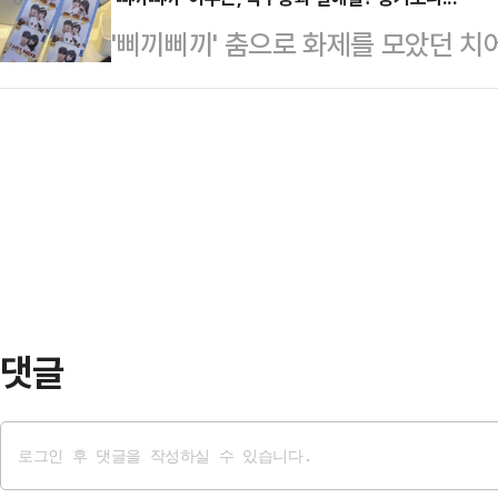
메이저리그’ 볼티모어와의 홈경기서 
매자를 대상으로 한정 특별 이벤트를
'삐끼삐끼' 춤으로 화제를 모았던 
멀티 히트를 기록했던 김하성은 안타
셀로나가 아시아 팬들과 보다 가까이
소속 외야수 박수종과 열애설에 휩싸
0.250에서 0.226으로 떨어졌다
미 있는 여정…
과 박수종으로 보이는 남녀가 함께 
0.276에서 0.294로 상승, 3할
다.사진 속 두 사람은 백허그를 하거
펼친 볼티모어 선발 로저스(6이닝 
는 다정한 스킨십을 하고 있어 눈길
으로 공략하지…
사람은 모두 별다른 입장을 내놓지 
은 2024시즌 KIA 치어리더로 활
성을 일으켰다. 당…
댓글