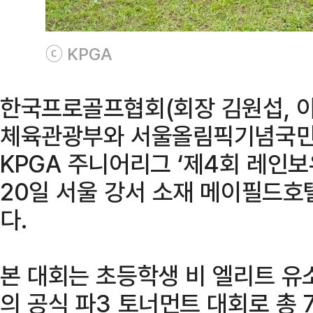
ⓒ KPGA
한국프로골프협회(회장 김원섭, 이
체육관광부와 서울올림픽기념국
KPGA 주니어리그 ‘제4회 레인
20일 서울 강서 소재 메이필드호
다.
본 대회는 초등학생 비 엘리트 유
의 공식 파3 토너먼트 대회로 총 