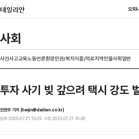
오피
사회
사건사고
교육
노동
언론
환경
인권/복지
식품/의료
지역
인물
사회일반
투자 사기 빚 갚으려 택시 강도 
진현우 기자 (hwjin@dailian.co.kr)
입력 2025.07.21 15:25 수정 2025.07.21 15:26