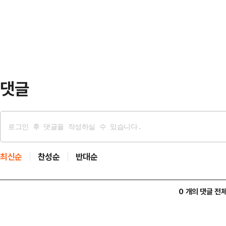
조계는 검찰개혁에 공감하나 검찰을 
직권 보석을 한 것이라고 분석했다.
대한 전문적인 수사력…
있으므로 별건 구속될 가능성이 존재
청구가 이뤄질 가능성도 작지 않다고
앙지법 형사합의2…
댓글
최신순
찬성순
반대순
0 개의 댓글 전