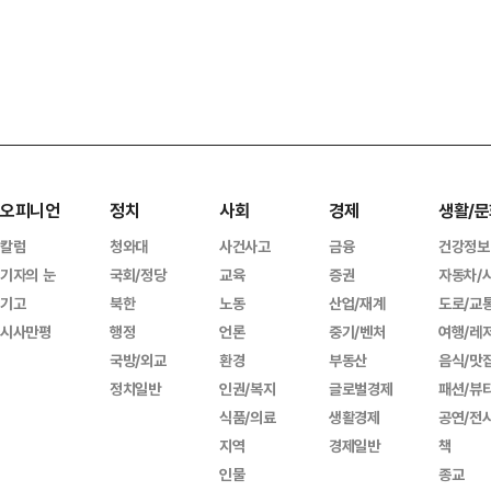
오피니언
정치
사회
경제
생활/문
칼럼
청와대
사건사고
금융
건강정보
기자의 눈
국회/정당
교육
증권
자동차/
기고
북한
노동
산업/재계
도로/교
시사만평
행정
언론
중기/벤처
여행/레
국방/외교
환경
부동산
음식/맛
정치일반
인권/복지
글로벌경제
패션/뷰
식품/의료
생활경제
공연/전
지역
경제일반
책
인물
종교