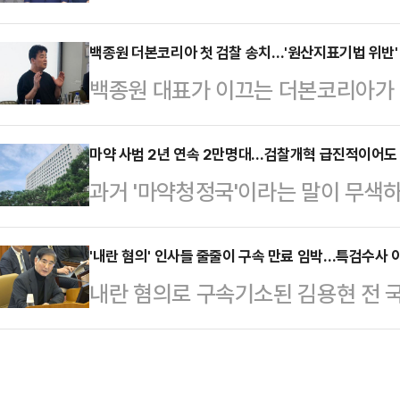
대한 구속영장이 변호인단을 통해 
속 불응할 가능성이 높지만, 외환죄
밝혔다. 법조계에선 업무상비밀누설
백종원 더본코리아 첫 검찰 송치…'원산지표기법 위반' 
협조 유무와 상관 없이 혐의가 인정
백종원 대표가 이끄는 더본코리아가 
번호 등 개인정보가 유출된 만큼 개
특히, 관련자들의 입장 또한 유의미
졌다. 경찰이 더본코리아와 관련해 수
측했다. 전문가들은 특히, 오는 8일
다.11일 법조계에…
찰에 송치된 건 이번이 처음이라 소
마약 사범 2년 연속 2만명대…검찰개혁 급진적이어도 
특검팀에서 관련자 간의 진술 관여를 
과거 '마약청정국'이라는 말이 무색하
사건에서 더본코리아가 의도적으로 
압박용으로 대응하려는 목적도 엿보
명 이상 검거되는 등 관련 범죄가 
산지를 혼동할 가능성이 있는지 여부
박지영 특검보는 전날 브리…
(SNS)와 다크웹 등에서 비대면 
'내란 혐의' 인사들 줄줄이 구속 만료 임박…특검수사 
만일 혐의가 인정된다면 고의성 여부
내란 혐의로 구속기소된 김용현 전 
과 검거 난이도는 갈수록 높아지는 
산지표기법 위반의 경우 최대 7년 
에서 재판받게 됐다. 김 전 장관 외
없애고, 검찰을 기소나 영장 청구만
가능하다.지난 4일 …
박한 가운데 법조계에선 재판이 오래
로 한 검찰개혁이 추진되고 있어 마약
예정되어 있었다며 만기가 임박한 피