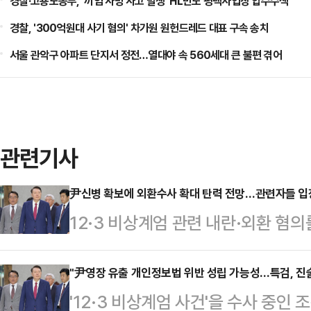
경찰·고용노동부, '끼임 사망 사고 발생' HL만도 평택사업장 압수수색
경찰, '300억원대 사기 혐의' 차가원 원헌드레드 대표 구속 송치
서울 관악구 아파트 단지서 정전…열대야 속 560세대 큰 불편 겪어
관련기사
尹신병 확보에 외환수사 확대 탄력 전망…관련자들 입장
12·3 비상계엄 관련 내란·외환 혐
이 10일 윤 전 대통령 재구속에 성
검은 구속영장에 적시한 특수공무집행
"尹영장 유출 개인정보법 위반 성립 가능성…특검, 진술
'12·3 비상계엄 사건'을 수사 중
증에 집중할 계획이다. 법조계에선 