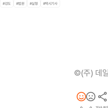
#강도
#법원
#실형
#택시기사
©(주) 데
기사 공