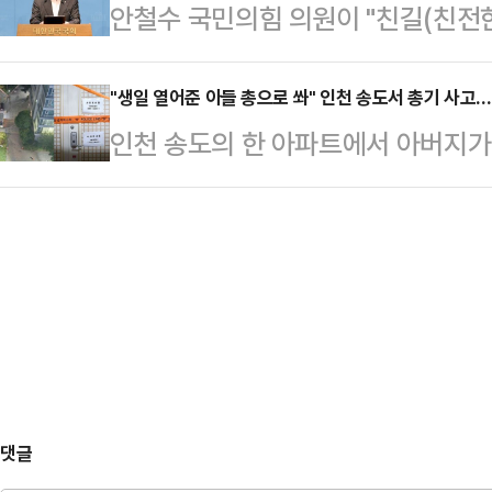
안철수 국민의힘 의원이 "친길(친전
적인 개혁 생각은 없으면서 겉으로만
대통령실 정무수석은 20일 용산 대
대표 출마를 선언한 김문수 전 고용
사람을 고른 필연적 결과였다.안철수
령은) 고민 결과 이…
고 꼿꼿했던 그 분이 맞느냐"라고 
"생일 열어준 아들 총으로 쏴" 인천 송도서 총기 사고…
하지 않고, 돌발적인 권영세-권성동
인천 송도의 한 아파트에서 아버지가
과거와 달라진 모습을 보여줘야 하는
어떻게 했는지는 아무도 모른다. 이
발생했다.21일 인천 연수경찰서에 
과의 대결에서 승리할 수 있겠느냐"고
면서 내려가 버렸다.…
시 한 아파트단지에서 "시아버지가 아
회 소통관에서 기자회견을 열어 "김 
접수됐다. 사건 직후 현장에서 도주한
미'라고 표현한 후, 이제 혁신을 '당
0시20분께 서울 서초구 일대에서 경
인(윤석열+어…
11시9분쯤 병원으로 옮겨졌으나 끝
려졌다. 따로 살던 A씨가 본인의 생
씨를 쏜 것…
댓글