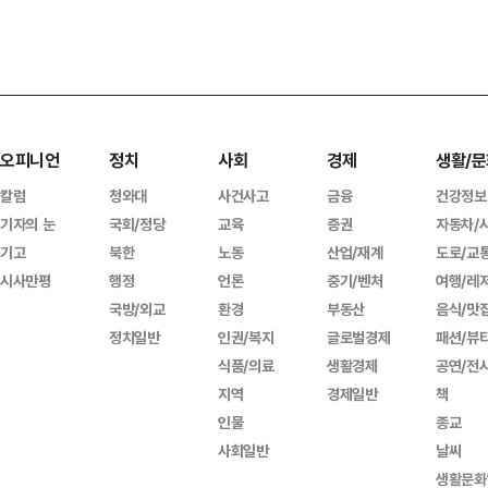
오피니언
정치
사회
경제
생활/문
칼럼
청와대
사건사고
금융
건강정보
기자의 눈
국회/정당
교육
증권
자동차/
기고
북한
노동
산업/재계
도로/교
시사만평
행정
언론
중기/벤처
여행/레
국방/외교
환경
부동산
음식/맛
정치일반
인권/복지
글로벌경제
패션/뷰
식품/의료
생활경제
공연/전
지역
경제일반
책
인물
종교
사회일반
날씨
생활문화