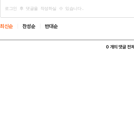
최신순
찬성순
반대순
0 개의 댓글 전