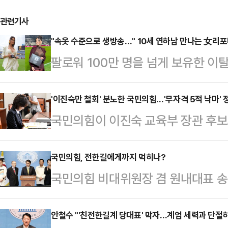
관련기사
"속옷 수준으로 생방송…" 10세 연하남 만나는 女리
팔로워 100만 명을 넘게 보유한 
나의 과한 노출 의상이 화제의 중심에
에 따르면 엘레오노라 인카르도나는 
'이진숙만 철회' 분노한 국민의힘…'무자격 5적 낙마' 
국민의힘이 이진숙 교육부 장관 후보
스타디움에서 열린 PSG와 바이에른
에 분노하고 있다. 미국과의 관세협
착용했다.공개된 사진에 따르면 인
와 수해복구를 위해 행정안전부 장관
국민의힘, 전한길에게까지 먹히나?
트와 브라톱 차림(사진 왼쪽)으로 중
국민의힘 비대위원장 겸 원내대표 송언
멈추지 않는 이재명 정부와 더불어민
셜미디어(SNS)에 공유돼 화제를 모
착을 두었다.혁신위원장 인선 말이다.
는 것이다. 이에 각종 의혹에 휩싸여 
태의 상의 차림은 과하…
쌍권 청산 요구-혁신위원장 사퇴-당
안철수 "'친전한길계 당대표' 막자…계엄 세력과 단절하
보자들의 낙마를 위한 당 차원의 공