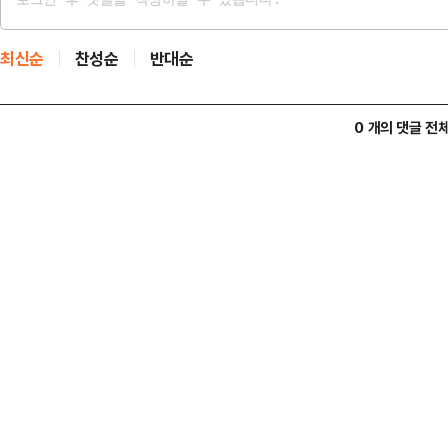
최신순
찬성순
반대순
0 개의 댓글 전