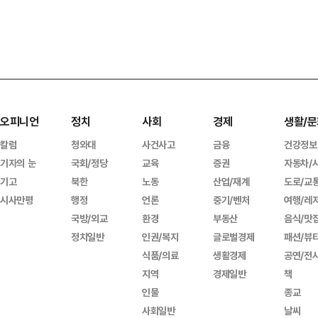
오피니언
정치
사회
경제
생활/문
칼럼
청와대
사건사고
금융
건강정보
기자의 눈
국회/정당
교육
증권
자동차/
기고
북한
노동
산업/재계
도로/교
시사만평
행정
언론
중기/벤처
여행/레
국방/외교
환경
부동산
음식/맛
정치일반
인권/복지
글로벌경제
패션/뷰
식품/의료
생활경제
공연/전
지역
경제일반
책
인물
종교
사회일반
날씨