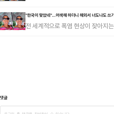
착을 두었다.혁신위원장 인선 말이다.
외교 정책에 대한 걱정, 국민의힘의 
령은) 고민 결과 이…
쌍권 청산 요구-혁신위원장 사퇴-당
"한국이 맞았네"…어색해 하더니 해외서 너도나도 쓰
지만, 가장 많이 말씀하시는 것은 강
전 세계적으로 폭염 현상이 잦아지는
적인 개혁 생각은 없으면서 겉으로만
대한 분노였다"고 강조했다.앞서 이
물로 여겨졌던 양산이 서구권에서도 
사람을 고른 필연적 결과였다.안철수
자의 지명…
스트에 따르면 최근 기록적인 폭염이
하지 않고, 돌발적인 권영세-권성동
의 수요가 눈에 띄게 증가 했다.양산은
어떻게 했는지는 아무도 모른다. 이
는 오래전부터 사용돼 왔으나 미국과
면서 내려가 버렸다.…
다. 하지만 상황이 달라진 것.틱톡 
녹지 않게 해주는 건 오직 양산뿐"이
"이제는 햇볕도 비…
댓글