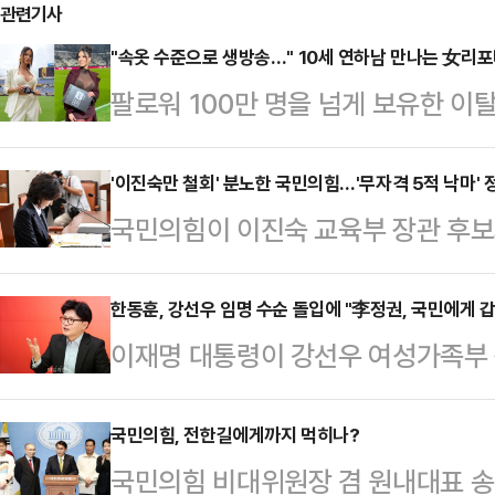
관련기사
"속옷 수준으로 생방송…" 10세 연하남 만나는 女리
팔로워 100만 명을 넘게 보유한 
나의 과한 노출 의상이 화제의 중심에
에 따르면 엘레오노라 인카르도나는 
'이진숙만 철회' 분노한 국민의힘…'무자격 5적 낙마' 
국민의힘이 이진숙 교육부 장관 후보
스타디움에서 열린 PSG와 바이에른
에 분노하고 있다. 미국과의 관세협
착용했다.공개된 사진에 따르면 인
와 수해복구를 위해 행정안전부 장관
한동훈, 강선우 임명 수순 돌입에 "李정권, 국민에게 갑
트와 브라톱 차림(사진 왼쪽)으로 중
이재명 대통령이 강선우 여성가족부 
멈추지 않는 이재명 정부와 더불어민
셜미디어(SNS)에 공유돼 화제를 모
것으로 전망되는 가운데, 한동훈 국민
는 것이다. 이에 각종 의혹에 휩싸여 
태의 상의 차림은 과하…
두에게 갑질하는 게 될 것"이라고 우
국민의힘, 전한길에게까지 먹히나?
보자들의 낙마를 위한 당 차원의 공
국민의힘 비대위원장 겸 원내대표 송언
스북에 "요즘 많은 시민들과 만나 말
대통령실 정무수석은 20일 용산 대