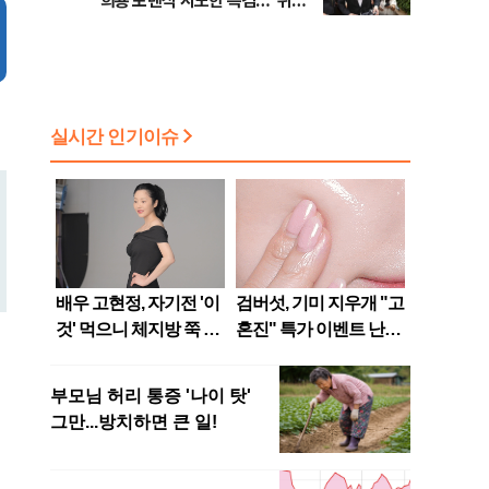
희룡 포렌식 시도한 특검…"위법
증거 수집" 지적