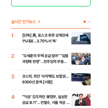
실시간 인기뉴스
1
6
[단독] 美, 포스코 후판 상계관세
[르
1%대로…3.70%서 '뚝'
비…
2
7
"오세훈이 주택 공급 않아" "입법
네이
과정에 반영"…민주당의 부동산
외연
세제개편 해법은
출(
3
8
코스피, 외인 ‘사자’에도 보합권…
[속
6300선 등락 [시황]
감사
4
9
"'닥공' 강조하던 李정부, 실상은
민주
,
공급 포기"…안철수, 서울 착공 실
공…