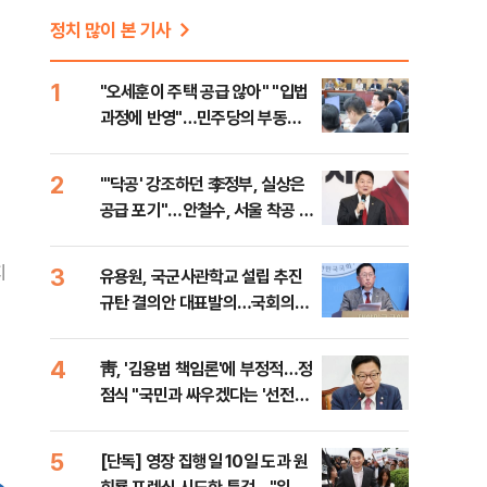
정치 많이 본 기사
1
"오세훈이 주택 공급 않아" "입법
과정에 반영"…민주당의 부동산
세제개편 해법은
2
"'닥공' 강조하던 李정부, 실상은
공급 포기"…안철수, 서울 착공 실
적 미달 비판
지
3
유용원, 국군사관학교 설립 추진
규탄 결의안 대표발의…국회의원
36명 동참
4
靑, '김용범 책임론'에 부정적…정
점식 "국민과 싸우겠다는 '선전포
고'"
5
[단독] 영장 집행일 10일 도과 원