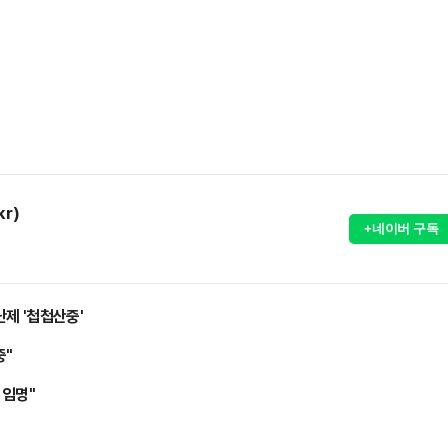
kr)
+네이버 구독
난제 '첩첩산중'
중"
 임명"