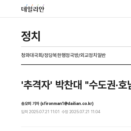
정치
청와대
국회/정당
북한
행정
국방/외교
정치일반
'추격자' 박찬대 "수도권·호
송오미 기자 (sfironman1@dailian.co.kr)
입력 2025.07.21 11:01 수정 2025.07.21 11:04