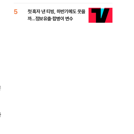
적 미달 비판
5
10
첫 흑자 낸 티빙, 하반기에도 웃을
[코
까…정보유출·합병이 변수
더 
은
와