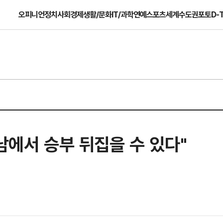
오피니언
정치
사회
경제
생활/문화
IT/과학
연예
스포츠
세계
수도권
포토
D-
남에서 승부 뒤집을 수 있다"