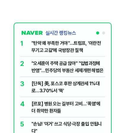
실시간 랭킹뉴스
1
6
"탄약 왜 부족한 거야"…트럼프, '이란전
민주당, 
무기고 고갈'에 국방장관 질책
안부터 
2
7
"오세훈이 주택 공급 않아" "입법과정에
집주인 
반영"…민주당의 부동산 세제개편 해법은
자 보호
3
8
[단독] 美, 포스코 후판 상계관세 1%대
"한도 줄
로…3.70%서 '뚝'
긴 '대출 
4
9
[르포] 병원 오는 길부터 고비…'폭염'에
버핏 "美 
더 취약한 환자들
신호에 
5
10
"손님! '이거' 쓰고 식당·극장 출입 안됩니
與김승원,
다"
"내용 다