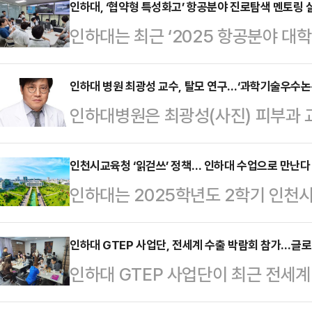
은 지난 17일 바쿠 시내 호텔에서 
인하대, ‘협약형 특성화고’ 항공분야 진로탐색 멘토링 
인하대는 최근 ‘2025 항공분야 대학
의 학위를 동시에 받았다.지난 202
혔다.이번 멘토링 프로그램은 협약형
수 학위 프로그램은 3년간 바쿠공대
다.협약형 특성화고는 지자체, 교육청
인하대 병원 최광성 교수, 탈모 연구…‘과학기술우수논
점을 이수한 바쿠공대 학생이 양교의
인하대병원은 최광성(사진) 피부과 
해 지역과 국가가 필요로 하는 산업
다.졸업식에는 조명우 인하대 총장,
과학기술우수논문상’을 수상했다고 
교육 모델이다.인하대는 지난해 3월
이사예프 아제르바이잔 …
가 전년도에 발표된 국내 논문을 심
인천시교육청 ‘읽걷쓰’ 정책… 인하대 수업으로 만난다
로 항공우주융합캠퍼스에서 멘토링 
인하대는 2025학년도 2학기 인천시
수여하는 이 상은 이학, 공학, 농수산
소년 진로지원센터는 정석항공과학고 
로 한 강의를 개설·운영 한다고 15
인 연구 성과를 낸 과학기술인에게 
생 멘토와 함께 항공우주공학…
이 주도해 온 대표적인 교육 정책으로 
인하대 GTEP 사업단, 전세계 수출 박람회 참가…글
과학회 영문저널 2023년 2월 호에 게재된 
인하대 GTEP 사업단이 최근 전세
해 2022년 “글 쓰는 인천”을 거쳐
Psychosocial Impact on Femal
을 선보여 눈길을 끈다.이 사업단은
읽기는 ‘앎의 확장과 지식 습득’, 걷