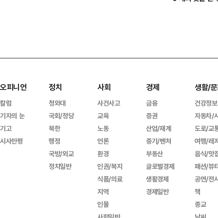
오피니언
정치
사회
경제
생활/문
칼럼
청와대
사건사고
금융
건강정보
기자의 눈
국회/정당
교육
증권
자동차/
기고
북한
노동
산업/재계
도로/교
시사만평
행정
언론
중기/벤처
여행/레
국방/외교
환경
부동산
음식/맛
정치일반
인권/복지
글로벌경제
패션/뷰
식품/의료
생활경제
공연/전
지역
경제일반
책
인물
종교
사회일반
날씨