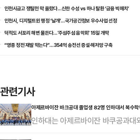
인천시금고 쟁탈전 막 올랐다…신한 수성 vs 하나 탈환 ‘금융 빅매치’
인천시, 디지털트윈 행정 ‘날개’…국가공간정보 우수사업 선정
덕적도 서포리 해변 물든다…'주섬주섬 음악회' 15일 개막
“영종 정전 재발 막는다”…354억 송전선 증설·해저망 구축
관련기사
아제르바이잔 바크공대 졸업생 82명 인하대서 복수학
인하대는 아제르바이잔 바쿠공과대와
두 번째 졸업생을 배출했다고 21일 