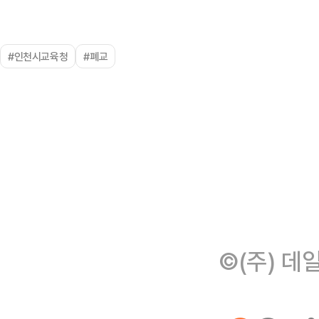
#인천시교육청
#폐교
©(주) 데