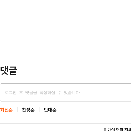
협업해 키르기스스탄 비슈케크에서 열
‘주체적 대화와 소통’이라는 교육철
파견해 국내 뷰티·헬스 소상공인의 수
은 정책적 흐름에 발맞춰 리터러시 
이번 행사에는 유비에스아이엔씨, 이
도…
가 선발돼 참여했다.인하대 GTEP 소
이 파견돼 사전, 현장 마케팅을 지
참여했다.인하대 G…
댓글
최신순
찬성순
반대순
0 개의 댓글 전