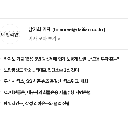
남가희 기자 (hnamee@dailian.co.kr)
기사 모아 보기 >
카지노 기금 15%·5년 갱신제에 업계·노동계 반발…“고용·투자 흔들”
노랑풍선도 항소…티메프 집단소송 2심 간다
무신사 킥스, SS 시즌 슈즈 총결산 '킥스위크' 개최
CJ대한통운, 대구시와 화물운송 자율주행 시범운행
에잇세컨즈, 삼성 라이온즈와 협업 진행