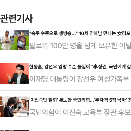
관련기사
"속옷 수준으로 생방송…" 10세 연하남 만나는 女리
팔로워 100만 명을 넘게 보유한 
나의 과한 노출 의상이 화제의 중심에
에 따르면 엘레오노라 인카르도나는 
한동훈, 강선우 임명 수순 돌입에 "李정권, 국민에게 갑
이재명 대통령이 강선우 여성가족부 
스타디움에서 열린 PSG와 바이에른
것으로 전망되는 가운데, 한동훈 국민
착용했다.공개된 사진에 따르면 인
두에게 갑질하는 게 될 것"이라고 우
'이진숙만 철회' 분노한 국민의힘…'무자격 5적 낙마' 
트와 브라톱 차림(사진 왼쪽)으로 중
국민의힘이 이진숙 교육부 장관 후보
스북에 "요즘 많은 시민들과 만나 말
셜미디어(SNS)에 공유돼 화제를 모
에 분노하고 있다. 미국과의 관세협
외교 정책에 대한 걱정, 국민의힘의 
태의 상의 차림은 과하…