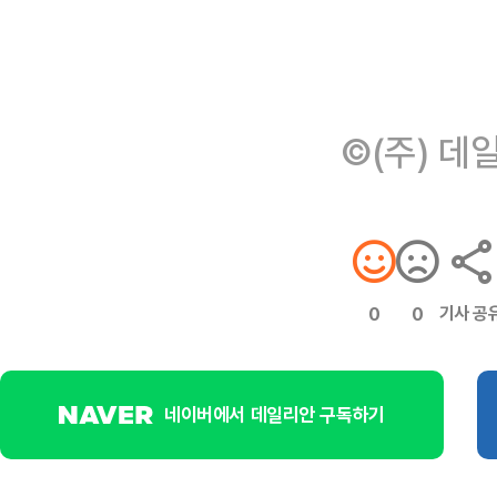
©(주) 데
기사 공
0
0
네이버에서 데일리안 구독하기