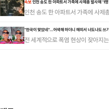
와 수해복구를 위해 행정안전부 장관
속보
인천 송도 한 아파트서 가족에 사제총 발사해 '1명
지만, 가장 많이 말씀하시는 것은 강
인천 송도 한 아파트서 가족에 사제총 
멈추지 않는 이재명 정부와 더불어민
대한 분노였다"고 강조했다.앞서 이
는 것이다. 이에 각종 의혹에 휩싸여 
자의 지명…
"한국이 맞았네"…어색해 하더니 해외서 너도나도 쓰
보자들의 낙마를 위한 당 차원의 공
전 세계적으로 폭염 현상이 잦아지는
대통령실 정무수석은 20일 용산 대
물로 여겨졌던 양산이 서구권에서도 
령은) 고민 결과 이…
스트에 따르면 최근 기록적인 폭염이
의 수요가 눈에 띄게 증가 했다.양산은
는 오래전부터 사용돼 왔으나 미국과
다. 하지만 상황이 달라진 것.틱톡 
녹지 않게 해주는 건 오직 양산뿐"이
"이제는 햇볕도 비…