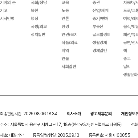
기자의 눈
국회/정당
교육
증권
자동차/
기고
북한
노동
산업/재계
도로/교
시사만평
행정
언론
중기/벤처
여행/레
국방/외교
환경
부동산
음식/맛
정치일반
인권/복지
글로벌경제
패션/뷰
식품/의료
생활경제
공연/전
지역
경제일반
책
인물
종교
사회일반
날씨
생활문화
최종편집시간: 2026.08.06 18:34
회사소개
광고제휴문의
개인정보
주소 : 서울특별시 용산구 서빙고로 17, 18층(한강로3가,센트럴파크 타워동)
전화 
제호: 데일리안
등록일/발행일: 2005.09.13
등록번호: 서울 아00055