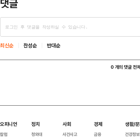
댓글
최신순
찬성순
반대순
0 개의 댓글 전
오피니언
정치
사회
경제
생활/문
칼럼
청와대
사건사고
금융
건강정보