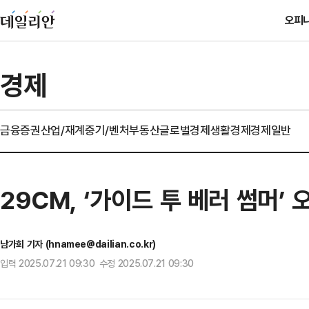
오피
경제
금융
증권
산업/재계
중기/벤처
부동산
글로벌경제
생활경제
경제일반
29CM, ‘가이드 투 베러 썸머’
남가희 기자 (hnamee@dailian.co.kr)
입력 2025.07.21 09:30 수정 2025.07.21 09:30