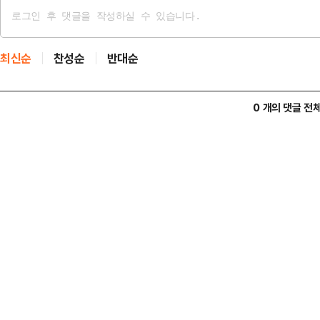
최신순
찬성순
반대순
0 개의 댓글 전