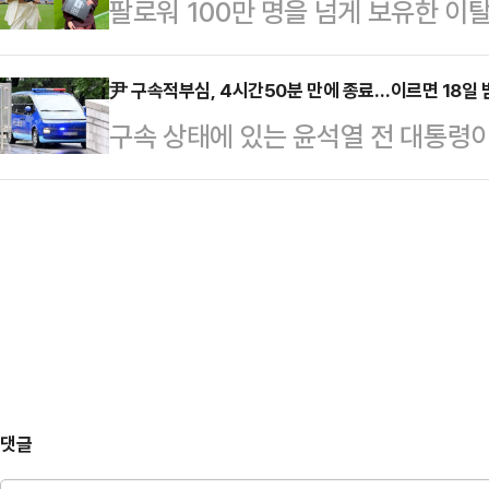
팔로워 100만 명을 넘게 보유한 
원의 국회 사무실과 자택 등에 대한
나의 과한 노출 의상이 화제의 중심에
"공정성과 객관성이 생명인 …
에 따르면 엘레오노라 인카르도나는 
尹 구속적부심, 4시간50분 만에 종료…이르면 18일 
구속 상태에 있는 윤석열 전 대통령이
스타디움에서 열린 PSG와 바이에른
후 종료됐다.서울중앙지방법원 형사항
착용했다.공개된 사진에 따르면 인
판사) 심리로 열린 윤 전 대통령에 
트와 브라톱 차림(사진 왼쪽)으로 중
시10분쯤 종료됐다.이날 오전 10시
셜미디어(SNS)에 공유돼 화제를 모
점심식사를 위해 1시간10분 정도 휴
태의 상의 차림은 과하…
을 고려하면 실제 심문 시간은 약 4
령은 심문 예정 시간보다 1시간15분
도착했다. 중…
댓글