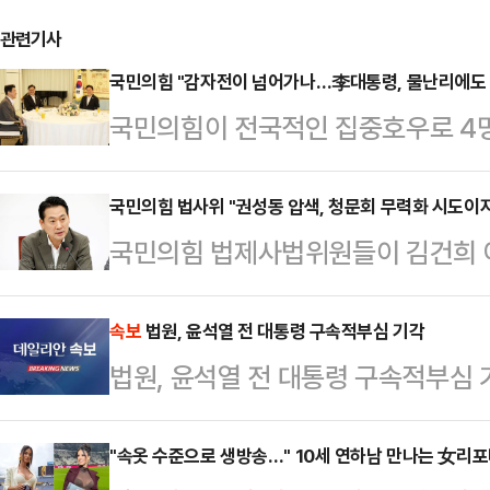
관련기사
국민의힘 "감자전이 넘어가나…李대통령, 물난리에도 
국민의힘이 전국적인 집중호우로 4명
어진 상황에서 우원식 국회의장, 김
소한 사진을 공개한 이재명 대통령을
국민의힘 법사위 "권성동 압색, 청문회 무력화 시도이자
국민의힘 법제사법위원들이 김건희 
고 직격탄을 날렸다.최수진 국민의힘 
검사팀이 권성동 의원 사무실을 압수
이 목숨을 잃고 5000여명의 국민이
시도이며 노골적인 야당 탄압"이라고
속보
법원, 윤석열 전 대통령 구속적부심 기각
령은 총리와 국회의장과 감자전 만찬
법원, 윤석열 전 대통령 구속적부심 
숙·박준태 의원 등 국민의힘 법사위 
센터 화재 당시 한가하게 떡볶이 먹방
견을 열어 "여당이 주도한 3대 특검
대로"라고 지적했다.최 …
"속옷 수준으로 생방송…" 10세 연하남 만나는 女리
인 압수수색을 시도하고 있다"고 일