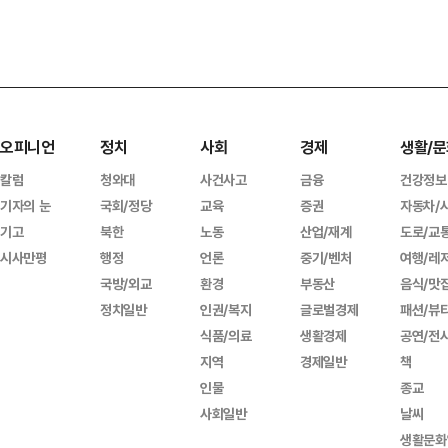
오피니언
정치
사회
경제
생활/문
칼럼
청와대
사건사고
금융
건강정보
기자의 눈
국회/정당
교육
증권
자동차/
기고
북한
노동
산업/재계
도로/교
시사만평
행정
언론
중기/벤처
여행/레
국방/외교
환경
부동산
음식/맛
정치일반
인권/복지
글로벌경제
패션/뷰
식품/의료
생활경제
공연/전
지역
경제일반
책
인물
종교
사회일반
날씨
생활문화