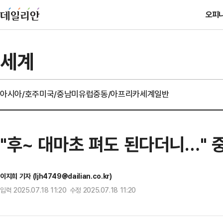
오피
세계
아시아/호주
미국/중남미
유럽
중동/아프리카
세계일반
"후~ 대마초 펴도 된다더니…"
이지희 기자 (ljh4749@dailian.co.kr)
입력 2025.07.18 11:20 수정 2025.07.18 11:20