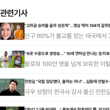
관련기사
"고위급 승려들 골라 성관계"…영상 찍어 164억 갈취
인구 90%가 불교를 믿는 태국에서
맺고 100억원대에 달하는 거액을 갈
사회에 충격을 주고 있다.16일(현지
"속옷 수준으로 생방송…" 10세 연하남 만나는 女리
팔로워 100만 명을 넘게 보유한 
면 태국 경찰은 전날 태국 중부 논타
나의 과한 노출 의상이 화제의 중심에
반 여성 위라완 엠사왓을 갈취, 자금
에 따르면 엘레오노라 인카르도나는 
전한길 "국힘 입당했다, 출마는 아냐"…김용태·안철수
르면 위라완은 금전적 이익을 위해 
극우 성향의 한국사 강사 출신 전한
스타디움에서 열린 PSG와 바이에른
연인 관계를 시작한 뒤에 거액의 돈
밝히자 당내 반발이 일고 있다.전한
착용했다.공개된 사진에 따르면 인
휴대전화는 무…
[영상] "나를 받아줘…" 폭포에서 청혼하던 男, 미끄