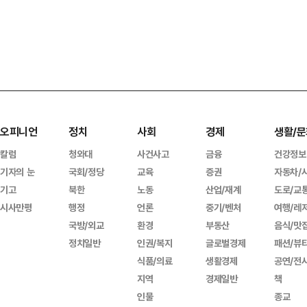
오피니언
정치
사회
경제
생활/문
칼럼
청와대
사건사고
금융
건강정보
기자의 눈
국회/정당
교육
증권
자동차/
기고
북한
노동
산업/재계
도로/교
시사만평
행정
언론
중기/벤처
여행/레
국방/외교
환경
부동산
음식/맛
정치일반
인권/복지
글로벌경제
패션/뷰
식품/의료
생활경제
공연/전
지역
경제일반
책
인물
종교