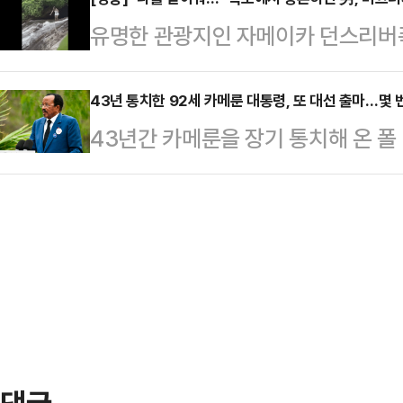
주최한 '리셋 코리아' 행사에 참석해
트와 브라톱 차림(사진 왼쪽)으로 중
유명한 관광지인 자메이카 던스리버
"전한길이 국회 출마하려고 하나(싶겠
셜미디어(SNS)에 공유돼 화제를 모
를 하다가 미끄러져 폭포 아래로 추
출직에 출마하지 않는다. 오직 보수
태의 상의 차림은 과하…
간) 프리프레스저널(FPJ)등 해외
43년 통치한 92세 카메룬 대통령, 또 대선 출마…몇 
다.이와 관련해 김용태 전 비상대책위
43년간 카메룬을 장기 통치해 온 폴 
치한 던스리버폭포 정상에서 사고가
비롯한 계엄 옹호 극단세력과는 절연해
일(현지시간) 로이터통신에 따르면 비
데려온 남성은 무릎을 꿇으며 반지를
부는 당헌·…
계정을 통해 오는 10월 12일 예정
했다.하지만 그 순간 남성은 균형을
다.그는 "심각한 도전에 직면한 상
어졌다. 아름다워야 할 청혼이 악몽
"함께라면 극복하지 못할 일은 없고,
잃은 채 그 자리에서 어찌할 …
다.비야 대통령은 올해 92세다. 지
드조가 사임하면서 권력을 잡았다.현
8선…