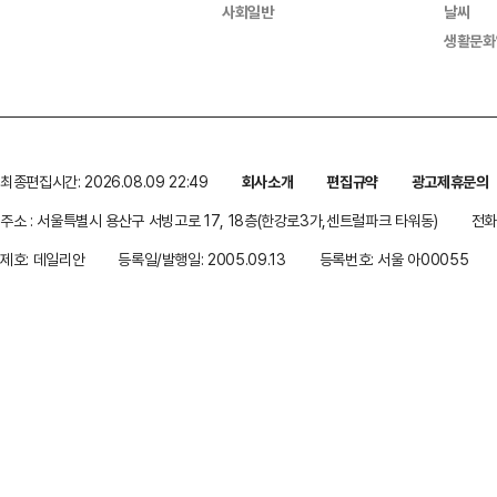
사회일반
날씨
생활문화
최종편집시간: 2026.08.09 22:49
회사소개
편집규약
광고제휴문의
주소 : 서울특별시 용산구 서빙고로 17, 18층(한강로3가,센트럴파크 타워동)
전화 
제호: 데일리안
등록일/발행일: 2005.09.13
등록번호: 서울 아00055