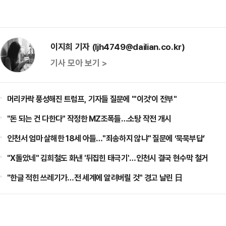
이지희 기자 (ljh4749@dailian.co.kr)
기사 모아 보기 >
머리카락 풍성해진 트럼프, 기자들 질문에 "'이것'이 전부"
"돈 되는 건 다한다" 작정한 MZ조폭들…소탕 작전 개시
인천서 엄마 살해한 18세 아들…"죄송하지 않냐" 질문에 ‘묵묵부답’
"X돌았네" 김희철도 화낸 '뒤집힌 태극기'…인천시 결국 현수막 철거
"한글 적힌 쓰레기가…전 세계에 알려버릴 것" 경고 날린 日