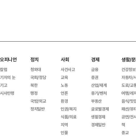
오피니언
정치
사회
경제
생활/문
칼럼
청와대
사건사고
금융
건강정보
기자의 눈
국회/정당
교육
증권
자동차/
기고
북한
노동
산업/재계
도로/교
시사만평
행정
언론
중기/벤처
여행/레
국방/외교
환경
부동산
음식/맛
정치일반
인권/복지
글로벌경제
패션/뷰
식품/의료
생활경제
공연/전
지역
경제일반
책
인물
종교