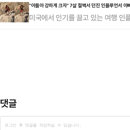
사회에 충격을 주고 있다.16일(현지
"아들아 강하게 크자" 7살 절벽서 던진 인플루언서 아
냐'는 질문에 "과거 결혼 직후 자녀
미국에서 인기를 끌고 있는 여행 인
면 태국 경찰은 전날 태국 중부 논타
지가 일치하지 않은 시기가 있었다"고
며 7세 아들을 절벽에서 던지는 모습
반 여성 위라완 엠사왓을 갈취, 자금
1999년 6…
시간) 영국 매체 미러에 따르면 유명 
르면 위라완은 금전적 이익을 위해 
복하는 법을 가르치겠다"며 콜로라도
연인 관계를 시작한 뒤에 거액의 돈
린 후 떨어뜨리는 영상을 지난 13일
휴대전화는 무…
절벽 위에 있는 가렛 지와 아들 칼리
돋아 주고있는 모습이지만 아들은 두
들을 번쩍 들…
댓글