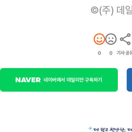
©(주) 데
기사 공
0
0
네이버에서 데일리안 구독하기