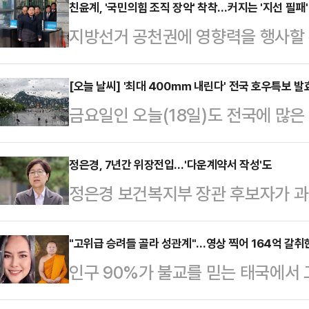
친윤계, '국민의힘 조직 장악' 착착…커지는 '지선 필패'
지방선거 공천권에 영향력을 행사할 
친윤계로 분류되는 의원들이 대거 
는 목소리가 나온다. 친윤계가 지선 
[오늘 날씨] '최대 400㎜ 내린다' 전국 호우특보 발효
금요일인 오늘(18일)도 전국에 많은
'도로친윤당' 이미지를 줄 수 있어서
하고 많은 비가 내릴 예정이라 주의
나 완전 당원 공천제 등 공천 제도의
지역에 돌풍과 천둥번개를 동반한 매
정은경, 7년간 위장전입…'다운계약서 작성'도
차단해야 한다는 의견을 내고 있다.
정은경 보건복지부 장관 후보자가 과
다. 남부지방과 제주도의 경우 19일
지 16개 지역의 시도당위원장 선출을
됐다. 또 정 후보자의 남편은 한 
총 예상 강수량은 ▲서울·인천·경기 
는 이번 시도…
낮춰 작성하는 '다운 계약서'를 작성
"고위급 승려들 골라 성관계"…영상 찍어 164억 갈취
▲서해5도 5~20㎜ ▲강원 내륙·
인구 90%가 불교를 믿는 태국에서
성동 국민의힘 의원실에 제출한 인사
150㎜ 이상) ▲강원 동해안 10~
맺고 100억원대에 달하는 거액을 갈
득, 자녀 진학 등을 위해 실제 거주
세종·충남 …