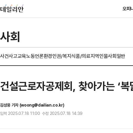
오피
사회
사건사고
교육
노동
언론
환경
인권/복지
식품/의료
지역
인물
사회일반
건설근로자공제회, 찾아가는 ‘복달
김성웅 기자 (woong@dailian.co.kr)
입력 2025.07.18 11:00 수정 2025.07.18 14:39