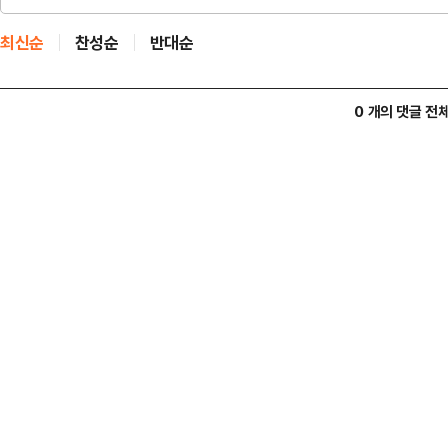
최신순
찬성순
반대순
0 개의 댓글 전