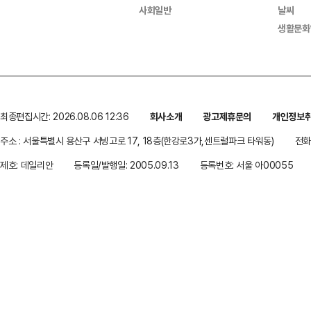
사회일반
날씨
생활문화
최종편집시간: 2026.08.06 12:36
회사소개
광고제휴문의
개인정보
주소 : 서울특별시 용산구 서빙고로 17, 18층(한강로3가,센트럴파크 타워동)
전화 
제호: 데일리안
등록일/발행일: 2005.09.13
등록번호: 서울 아00055