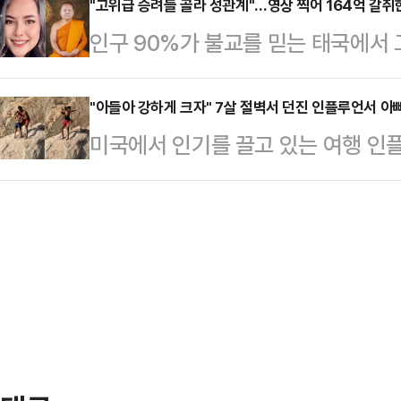
낮춰 작성하는 '다운 계약서'를 작성
"고위급 승려들 골라 성관계"…영상 찍어 164억 갈취
▲서해5도 5~20㎜ ▲강원 내륙·
인구 90%가 불교를 믿는 태국에서
성동 국민의힘 의원실에 제출한 인사
150㎜ 이상) ▲강원 동해안 10~
맺고 100억원대에 달하는 거액을 갈
득, 자녀 진학 등을 위해 실제 거주
세종·충남 …
사회에 충격을 주고 있다.16일(현지
"아들아 강하게 크자" 7살 절벽서 던진 인플루언서 아
냐'는 질문에 "과거 결혼 직후 자녀
미국에서 인기를 끌고 있는 여행 인
면 태국 경찰은 전날 태국 중부 논타
지가 일치하지 않은 시기가 있었다"고
며 7세 아들을 절벽에서 던지는 모습
반 여성 위라완 엠사왓을 갈취, 자금
1999년 6…
시간) 영국 매체 미러에 따르면 유명 
르면 위라완은 금전적 이익을 위해 
복하는 법을 가르치겠다"며 콜로라도
연인 관계를 시작한 뒤에 거액의 돈
린 후 떨어뜨리는 영상을 지난 13일
휴대전화는 무…
절벽 위에 있는 가렛 지와 아들 칼리
돋아 주고있는 모습이지만 아들은 두
들을 번쩍 들…