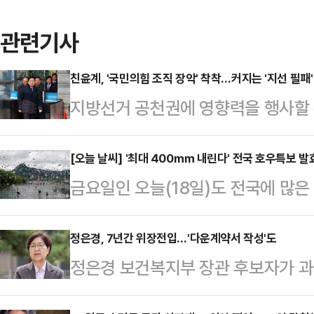
관련기사
친윤계, '국민의힘 조직 장악' 착착…커지는 '지선 필패'
지방선거 공천권에 영향력을 행사할 
친윤계로 분류되는 의원들이 대거 
는 목소리가 나온다. 친윤계가 지선 
[오늘 날씨] '최대 400㎜ 내린다' 전국 호우특보 발효
금요일인 오늘(18일)도 전국에 많은
'도로친윤당' 이미지를 줄 수 있어서
하고 많은 비가 내릴 예정이라 주의
나 완전 당원 공천제 등 공천 제도의
지역에 돌풍과 천둥번개를 동반한 매
정은경, 7년간 위장전입…'다운계약서 작성'도
차단해야 한다는 의견을 내고 있다.
정은경 보건복지부 장관 후보자가 과
다. 남부지방과 제주도의 경우 19일
지 16개 지역의 시도당위원장 선출을
됐다. 또 정 후보자의 남편은 한 
총 예상 강수량은 ▲서울·인천·경기 
는 이번 시도…