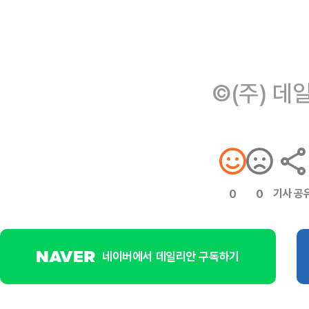
©(주) 데
기사 공
0
0
네이버에서 데일리안 구독하기