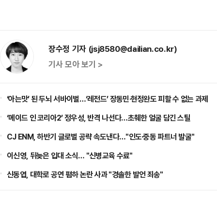
장수정 기자 (jsj8580@dailian.co.kr)
기사 모아 보기 >
‘아는맛’ 된 두뇌 서바이벌…‘레전드’ 장동민·현정완도 피할 수 없는 과제
‘메이드 인 코리아2’ 정우성, 반격 나선다…초췌한 얼굴 담긴 스틸
CJ ENM, 하반기 글로벌 공략 속도낸다…"인도·중동 파트너 발굴"
이신영, 뒤늦은 입대 소식… "신병교육 수료"
신동엽, 대학로 공연 폄하 논란 사과 "경솔한 발언 죄송"