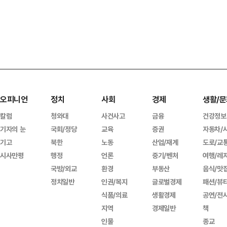
오피니언
정치
사회
경제
생활/문
칼럼
청와대
사건사고
금융
건강정보
기자의 눈
국회/정당
교육
증권
자동차/
기고
북한
노동
산업/재계
도로/교
시사만평
행정
언론
중기/벤처
여행/레
국방/외교
환경
부동산
음식/맛
정치일반
인권/복지
글로벌경제
패션/뷰
식품/의료
생활경제
공연/전
지역
경제일반
책
인물
종교