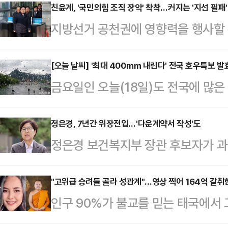
친윤계, '국민의힘 조직 장악' 착착…커지는 '지선 필패'
지방선거 공천권에 영향력을 행사할 
친윤계로 분류되는 의원들이 대거 
는 목소리가 나온다. 친윤계가 지선 
[오늘 날씨] '최대 400㎜ 내린다' 전국 호우특보 발효
금요일인 오늘(18일)도 전국에 많은
'도로친윤당' 이미지를 줄 수 있어서
하고 많은 비가 내릴 예정이라 주의
나 완전 당원 공천제 등 공천 제도의
지역에 돌풍과 천둥번개를 동반한 매
정은경, 7년간 위장전입…'다운계약서 작성'도
차단해야 한다는 의견을 내고 있다.
정은경 보건복지부 장관 후보자가 과
다. 남부지방과 제주도의 경우 19일
지 16개 지역의 시도당위원장 선출을
됐다. 또 정 후보자의 남편은 한 
총 예상 강수량은 ▲서울·인천·경기 
는 이번 시도…
낮춰 작성하는 '다운 계약서'를 작성
"고위급 승려들 골라 성관계"…영상 찍어 164억 갈취
▲서해5도 5~20㎜ ▲강원 내륙·
인구 90%가 불교를 믿는 태국에서
성동 국민의힘 의원실에 제출한 인사
150㎜ 이상) ▲강원 동해안 10~
맺고 100억원대에 달하는 거액을 갈
득, 자녀 진학 등을 위해 실제 거주
세종·충남 …