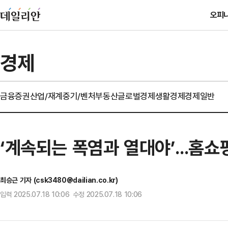
오피
경제
금융
증권
산업/재계
중기/벤처
부동산
글로벌경제
생활경제
경제일반
‘계속되는 폭염과 열대야’...홈
최승근 기자 (csk3480@dailian.co.kr)
입력 2025.07.18 10:06 수정 2025.07.18 10:06