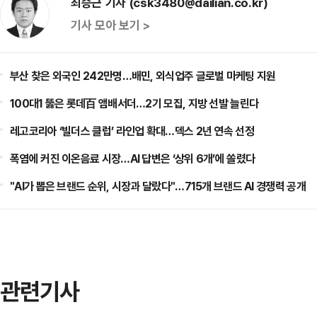
최승근 기자 (csk3480@dailian.co.kr)
기사 모아 보기 >
부산 찾은 외국인 242만명…배민, 외식업주 글로벌 마케팅 지원
100대1 뚫은 롯데百 앰배서더…2기 모집, 지방 선발 늘린다
레고코리아 ‘빌더스 클럽’ 라인업 확대…덱스 2년 연속 선정
폭염에 커진 이온음료 시장…AI 답변은 ‘상위 6개’에 쏠렸다
"AI가 뽑은 브랜드 순위, 시장과 달랐다"…715개 브랜드 AI 경쟁력 공개
관련기사