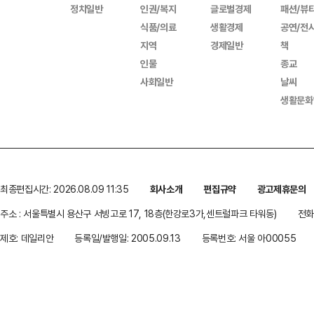
정치일반
인권/복지
글로벌경제
패션/뷰
식품/의료
생활경제
공연/전
지역
경제일반
책
인물
종교
사회일반
날씨
생활문화
최종편집시간: 2026.08.09 11:35
회사소개
편집규약
광고제휴문의
주소 : 서울특별시 용산구 서빙고로 17, 18층(한강로3가,센트럴파크 타워동)
전화 
제호: 데일리안
등록일/발행일: 2005.09.13
등록번호: 서울 아00055