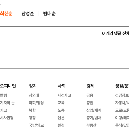
최신순
찬성순
반대순
0 개의 댓글 전
오피니언
정치
사회
경제
생활/문
칼럼
청와대
사건사고
금융
건강정보
기자의 눈
국회/정당
교육
증권
자동차/
기고
북한
노동
산업/재계
도로/교
시사만평
행정
언론
중기/벤처
여행/레
국방/외교
환경
부동산
음식/맛