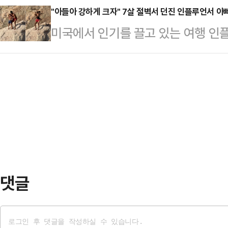
사회에 충격을 주고 있다.16일(현지
"아들아 강하게 크자" 7살 절벽서 던진 인플루언서 아
냐'는 질문에 "과거 결혼 직후 자녀
미국에서 인기를 끌고 있는 여행 인
면 태국 경찰은 전날 태국 중부 논타
지가 일치하지 않은 시기가 있었다"고
며 7세 아들을 절벽에서 던지는 모습
반 여성 위라완 엠사왓을 갈취, 자금
1999년 6…
시간) 영국 매체 미러에 따르면 유명 
르면 위라완은 금전적 이익을 위해 
복하는 법을 가르치겠다"며 콜로라도
연인 관계를 시작한 뒤에 거액의 돈
린 후 떨어뜨리는 영상을 지난 13일
휴대전화는 무…
절벽 위에 있는 가렛 지와 아들 칼리
돋아 주고있는 모습이지만 아들은 두
들을 번쩍 들…
댓글