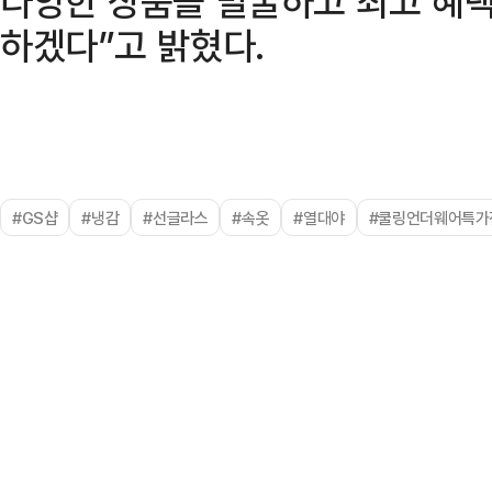
다양한 상품을 발굴하고 최고 혜택
하겠다”고 밝혔다.
#GS샵
#냉감
#선글라스
#속옷
#열대야
#쿨링언더웨어특가