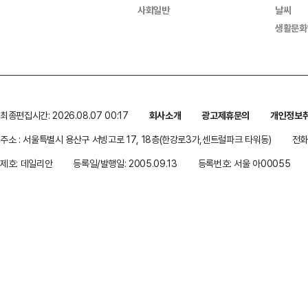
사회일반
날씨
생활문화
최종편집시간: 2026.08.07 00:17
회사소개
광고제휴문의
개인정보
주소 : 서울특별시 용산구 서빙고로 17, 18층(한강로3가,센트럴파크 타워동)
전화 
제호: 데일리안
등록일/발행일: 2005.09.13
등록번호: 서울 아00055