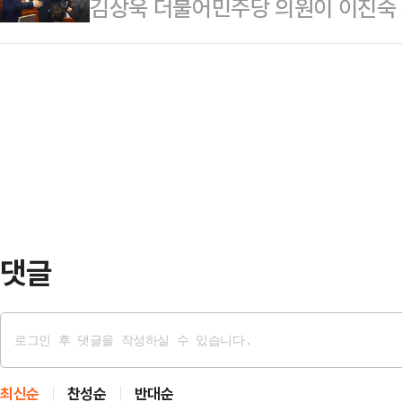
김상욱 더불어민주당 의원이 이진숙 
오후 7시4분쯤 경기 오산시에서는
직무정지 안건에 관련 결의가 있을 
퇴를 촉구했다. 여당에서 이재명정부 
지나던 차량을 덮쳤다. 이 사고로 4
…
요구가 나온 것은 이번이 처음이다.김
전 3시59분쯤에는 충남 서산시 석남
쇼'에서 '이진숙 후보자는 자진사퇴해
대 남성이 심정지 상태로 발견돼 인
나'라는 진행자의 질문에 "그런 생각
여에서 각 …
만큼은 '이건 아니다'라는 생각을 갖
로 "교육부 장관으로 나오시는 분께
논문, 아무리 이공계…
댓글
최신순
찬성순
반대순