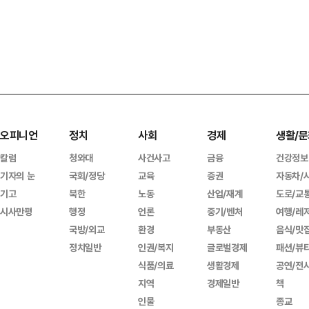
오피니언
정치
사회
경제
생활/문
칼럼
청와대
사건사고
금융
건강정보
기자의 눈
국회/정당
교육
증권
자동차/
기고
북한
노동
산업/재계
도로/교
시사만평
행정
언론
중기/벤처
여행/레
국방/외교
환경
부동산
음식/맛
정치일반
인권/복지
글로벌경제
패션/뷰
식품/의료
생활경제
공연/전
지역
경제일반
책
인물
종교