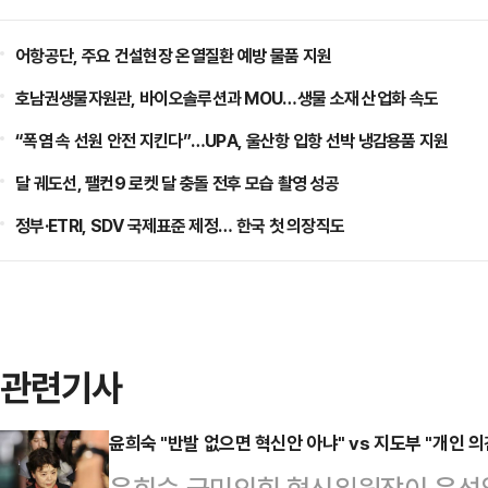
어항공단, 주요 건설현장 온열질환 예방 물품 지원
호남권생물자원관, 바이오솔루션과 MOU…생물 소재 산업화 속도
“폭염 속 선원 안전 지킨다”…UPA, 울산항 입항 선박 냉감용품 지원
달 궤도선, 팰컨9 로켓 달 충돌 전후 모습 촬영 성공
정부·ETRI, SDV 국제표준 제정… 한국 첫 의장직도
관련기사
윤희숙 "반발 없으면 혁신안 아냐" vs 지도부 "개인 