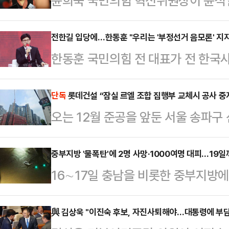
윤희숙 국민의힘 혁신위원장이 윤석열
인적 쇄신 대상을 나경원·윤상현·장
원내대표로 확대하고, 이들의 거취 
전한길 입당에…한동훈 "우리는 '부정선거 음모론' 지
한동훈 국민의힘 전 대표가 전 한국사
지고 있다. 윤 위원장의 개인적인 의
당한 것으로 알려지자 이를 문제 삼
도에도, 윤 위원장은 혁신을 위한 굉
대통령을 지지하면서 '부정선거 음모
단독
롯데건설 “잠실 르엘 조합 집행부 교체시 공사 중
정이라며 뒤로 물러날 수 없단 태세다
오는 12월 준공을 앞둔 서울 송파구
국민의힘에 입당하면서 전당대회에 
국민의힘 비상대책위원회의 직후 기
조합 내 갈등이 심화되면서 공사가 
로 전해졌다.한동훈 전 대표는 17일
응을 묻는 질문에 "'…
따르면 롯데건설은 최근 잠실 미성·
중부지방 '물폭탄'에 2명 사망·1000여명 대피…19
음모론과 윤석열 어게인의 아이콘을
16∼17일 충남을 비롯한 중부지방
발생에 대한 우려의 건’ 공문을 보내
서 어떻게 보실지 생각해야 한다"고 
지고, 2명이 다쳤다. 또 1000명이
되면 공사 중단을 검토하겠다”고 통보
본명인 전유관으로 국민의힘에…
으로 몸을 피했다.17일 중앙재난안
與 김상욱 "이진숙 후보, 자진사퇴해야…대통령에 부담
조합장 뿐만 아니라 이사 6인 전원, 