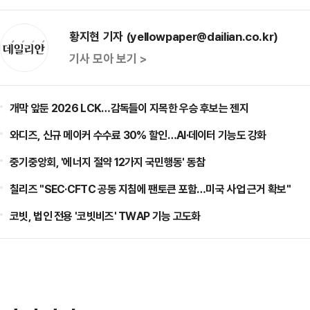
황지현 기자 (yellowpaper@dailian.co.kr)
기사 모아 보기 >
개막 앞둔 2026 LCK…감독들이 지목한 우승 후보는 젠지
와디즈, 신규 메이커 수수료 30% 할인…AI·데이터 기능도 강화
중기중앙회, '에너지 절약 12가지 국민행동' 동참
칠리즈 "SEC·CFTC 공동 지침에 팬토큰 포함…미국 사업 근거 확보"
코빗, 법인 전용 '코빗비즈' TWAP 기능 고도화