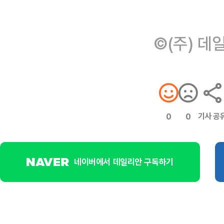
©(주) 데
기사 공
0
0
네이버에서 데일리안 구독하기