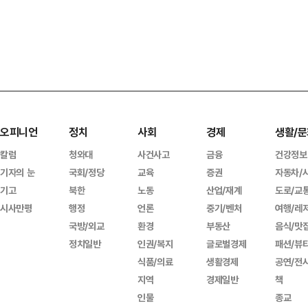
오피니언
정치
사회
경제
생활/문
칼럼
청와대
사건사고
금융
건강정보
기자의 눈
국회/정당
교육
증권
자동차/
기고
북한
노동
산업/재계
도로/교
시사만평
행정
언론
중기/벤처
여행/레
국방/외교
환경
부동산
음식/맛
정치일반
인권/복지
글로벌경제
패션/뷰
식품/의료
생활경제
공연/전
지역
경제일반
책
인물
종교