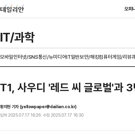
오피
IT/과학
모바일
인터넷/SNS
통신/뉴미디어
IT일반
보안/해킹
컴퓨터
게임/리뷰
T1, 사우디 '레드 씨 글로벌'과
황지현 기자 (yellowpaper@dailian.co.kr)
입력 2025.07.17 16:26 수정 2025.07.17 16:30