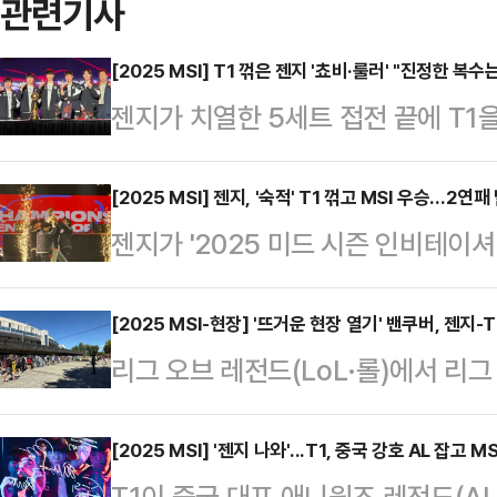
관련기사
[2025 MSI] T1 꺾은 젠지 '쵸비·룰러' "진정한 복
젠지가 치열한 5세트 접전 끝에 T1을
(MSI)' 우승을 차지했다. 선수들
실임을 강조했다. 더불어 다가오는 E
[2025 MSI] 젠지, '숙적' T1 꺾고 MSI 우승…2연패
젠지가 '2025 미드 시즌 인비테이셔
언십(롤드컵)에 대한 각오도 함께 밝
다.젠지는 12일(현지시간) 캐나다 
쿠버 퍼시픽 콜리시엄에서 열린 2025
MSI 결승전에서 T1을 3대 2로 승
[2025 MSI-현장] '뜨거운 현장 열기' 밴쿠버, 젠지
에 3대 2로 승리하며 우승컵을 들어
리그 오브 레전드(LoL·롤)에서 리그
열한 접전 끝에 선취점을 올렸다. 젠
는 결정적인 5세트에서 파이크와 니
인비테이셔널(MSI)' 결승전이 열리
심의 운영으로 주도권을 잡았다. 하지
었다…
시픽 콜리시엄은 전 세계 e스포츠 팬
[2025 MSI] '젠지 나와'...T1, 중국 강호 AL 잡고 M
싸움마다 결정적인 궁극기를 적중시키
T1이 중국 대표 애니원즈 레전드(AL