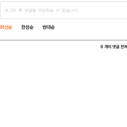
최신순
찬성순
반대순
0 개의 댓글 전