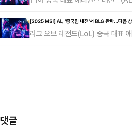
아래에서도 팬들은 설렘 가득한 표
전령과 바론, 드래곤을 차례로 챙기며
널(MSI)' 결승전에 진출했다. 이로써 
고 있었다.퍼시픽 콜리시엄은 1968
전이 성사됐다.T1은 11일(현지시간
[2025 MSI] AL, '중국팀 내전'서 BLG 완파…다음 
▲2010년 밴쿠버 동계올림픽 쇼
리그 오브 레전드(LoL) 중국 대표
린 2025 MSI 최종 결승진출전에서
▲2017년 LCS(북미·현 LTA) 
(BLG)을 꺾고 '2025 미드 시즌 
한 난타전으로 시작했다. 경기 초반
내 …
출했다.AL은 10일(현지시간) 캐나
며 킬을 교환했다. 곧이어 AL은 탑에
2025 MSI 패자조 최종전에서 BL
아' 류민석과 '페이커' 이상혁이 '샹
의 맞대결로 펼처진 1세트에서 양팀
게 서로 탐색하기 바빴다. 3분께 B
세를 잡았다. 다만 19분께 AL도 반
댓글