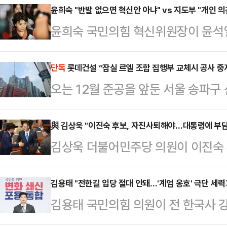
윤희숙 "반발 없으면 혁신안 아냐" vs 지도부 "개인 
윤희숙 국민의힘 혁신위원장이 윤석열
인적 쇄신 대상을 나경원·윤상현·장
원내대표로 확대하고, 이들의 거취 
단독
롯데건설 “잠실 르엘 조합 집행부 교체시 공사 중
오는 12월 준공을 앞둔 서울 송파구
지고 있다. 윤 위원장의 개인적인 의
조합 내 갈등이 심화되면서 공사가 
도에도, 윤 위원장은 혁신을 위한 굉
따르면 롯데건설은 최근 잠실 미성·
與 김상욱 "이진숙 후보, 자진사퇴해야…대통령에 부담
정이라며 뒤로 물러날 수 없단 태세다
김상욱 더불어민주당 의원이 이진숙 
발생에 대한 우려의 건’ 공문을 보내
국민의힘 비상대책위원회의 직후 기
퇴를 촉구했다. 여당에서 이재명정부 
되면 공사 중단을 검토하겠다”고 통보
응을 묻는 질문에 "'…
요구가 나온 것은 이번이 처음이다.김
김용태 "전한길 입당 절대 안돼…'계엄 옹호' 극단 세
조합장 뿐만 아니라 이사 6인 전원, 
김용태 국민의힘 의원이 전 한국사 
쇼'에서 '이진숙 후보자는 자진사퇴해
직무정지 안건에 관련 결의가 있을 
을 옹호하는 극단세력과는 절연해야
나'라는 진행자의 질문에 "그런 생각