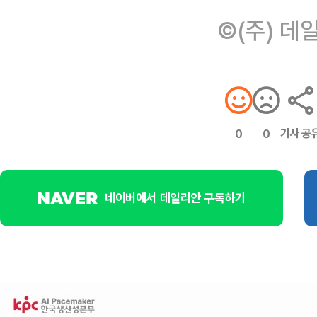
©(주) 데
기사 공
0
0
네이버에서 데일리안 구독하기