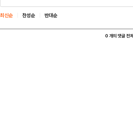
최신순
찬성순
반대순
0 개의 댓글 전