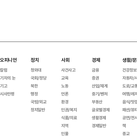
오피니언
정치
사회
경제
생활/문
칼럼
청와대
사건사고
금융
건강정보
기자의 눈
국회/정당
교육
증권
자동차/
기고
북한
노동
산업/재계
도로/교
시사만평
행정
언론
중기/벤처
여행/레
국방/외교
환경
부동산
음식/맛
정치일반
인권/복지
글로벌경제
패션/뷰
식품/의료
생활경제
공연/전
지역
경제일반
책
인물
종교