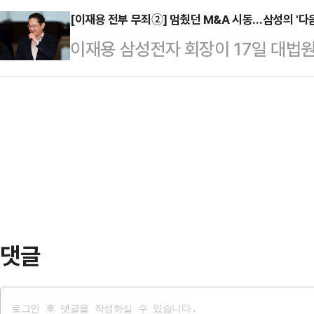
…
냈던 김용태 의원은 17일 페이스북에
[이재용 전부 무죄②] 멈췄던 M&A 시동…삼성의 '다음
만큼은 '이건 아니다'라는 생각을 갖
이재용 삼성전자 회장이 17일 대법
국민의힘 입당은 안 된다"며 이같이 
로 "교육부 장관으로 나오시는 분께
성물산 합병 관련 혐의로 2020년 기
서 열린 '자유공화 리셋코리아를 위하
논문, 아무리 이공계…
이어 지난 2월 2심에서도 무죄가 선고
힘 당원 가입했다"고 밝힌 바 있다. 
근혜 정부 국정농단 사건으로 구속 
어게인' 인사들이 대거 참석한 것으로
까지 모두 포함하면 10년 가까이 이
련해 김 의원…
리됐다.그간 사법 리스크는 그룹 차원
래 사업에 대한 전략 구사에 보이지
면…
댓글