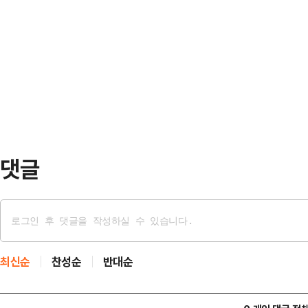
문에 직접 출석할지 여부를 검토하고 
위헌정당 해산 결정 직후 해당 소속
령 측이 이날 오전 청구한 구속적부
는 헌재법 개정안을 준비 중인 것으
성 정혜원 최보원 부장판사)에 배당됐다
의원들의 의원직을 박탈한…
으로 지정됐다.변호인단은 이날 언론
통령 출석 여부는 내일(17일) 접견
구속적부심은…
댓글
최신순
찬성순
반대순