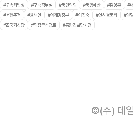
#구속위법성
#구속적부심
#국민의힘
#국힘해산
#김영훈
#
#북한주적
#윤석열
#이재명정부
#이진숙
#인사청문회
#일
#조국혁신당
#직접출석검토
#통합진보당사건
©(주) 데