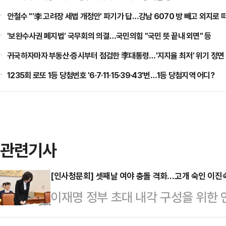
안철수 "'李 고려장 세법 개정안' 파기가 답…강남 6070 방 빼고 외지로 
'보완수사권 폐지법' 국무회의 의결…국민의힘 "국민 뜻 끝내 외면" 등
귀국하자마자 부동산·증시부터 점검한 李대통령…'지지율 최저' 위기 정면 
1235회 로또 1등 당첨번호 '6·7·11·15·39·43'번…1등 당첨지역 어디?
관련기사
[인사청문회] 셋째날 여야 충돌 격화…고개 숙인 이진숙
이재명 정부 초대 내각 구성을 위한 
화됐다. 국민의힘은 후보자들에게 