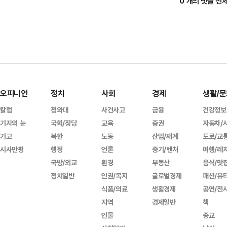
0 개의 댓글 전
오피니언
정치
사회
경제
생활/문
칼럼
청와대
사건사고
금융
건강정보
기자의 눈
국회/정당
교육
증권
자동차/
기고
북한
노동
산업/재계
도로/교
시사만평
행정
언론
중기/벤처
여행/레
국방/외교
환경
부동산
음식/맛
정치일반
인권/복지
글로벌경제
패션/뷰
식품/의료
생활경제
공연/전
지역
경제일반
책
인물
종교