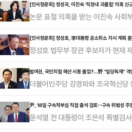
주당과의 공방전으로도 번지면서 질문
[인사청문회] 정성국, 이진숙 '직장내 괴롭힘' 의혹 신
논문 표절 의혹을 받는 이진숙 사회부
교육부 장관 후보자와 정성호 법무부
괴롭힘' 의혹이 새롭게 제기됐다. 
후보자에 대한 인사청문회를 실시했다
하던 시기 노동관계법 위반으로 고용
[인사청문회] 정성호, 李대통령 공소취소 지시 계획 
새간 총 17건이 열린다.논문 표절 
정성호 법무부 장관 후보자가 현재 재
다.16일 정성국 국민의힘 의원이 
히 거친 격돌이 이어졌다. 국민의힘
소취소 지시를 할 것이냐는 질의에 "
이 후보자의 충남대 총장 시절 노동관
및 논문 표절 의혹 등을 …
에 따르면 정 후보자는 이날 서울 
범여권, 국민의힘 해산 시동 돌입?…野 "일당독재" 격
해당 사업장은 이 후보자가 총장으로
더불어민주당 강경파와 조국혁신당 
법원이 재판 중인 이 대통령의 대장동
의원은 이날 오전 국회 교육위원회 
당 해산 압박 수위를 점차 높이고 있
공소취소 지시를 할 계획이 있냐는 
괴롭힘 사건이 2건"…
게 반발했다.16일 정치권에 따르면 
尹, 18일 구속적부심 직접 출석 검토⋯구속 위법성 주
을 수 있는 구체적 사건에 대해 (공
윤석열 전 대통령이 조은석 특별검사
이 전날 정부에만 부여된 정당 해산
는 생각을 갖고 있다"고 대답했다.이
에 청구한 구속적부심사 사건 심문이 
헌법재판소법 개정안을 대표 발의한 데
인 활동을 해…