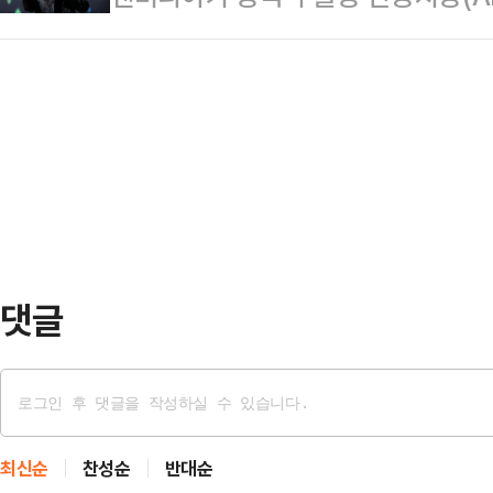
예상됐지만 법리 적용의 한계와 증거
국내 메모리 반도체 업체들에 미칠 
미공개 정보를 이용해 주식을 사들여
황”이라며 “이에 따…
중단됐던 수요가 재차 복원된 셈인 만
구본무 LG그룹 선대회장의 장녀인 
리를 찾았다는 평가를 내놓는다.저사
루런벤처스(BRV) 대표의 2차 공판
으로 보이면서 고대역폭메모리(HB
2023년 …
(GDDR) 등을 생산하는 삼성전자,
된다.16일 업계에 따르면 젠슨 황 
중국 관영 CC…
댓글
최신순
찬성순
반대순