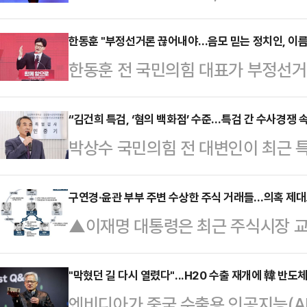
귀’라고 규정했다. 그러면서 “하지만
고, 오히려 가장 아름다운 천사, 친
한동훈 "부정선거론 끊어내야…음모 믿는 정치인, 이름
한동훈 전 국민의힘 대표가 부정선거
말을 이었다. 부정한 돈에 대한 욕
지도부가 대거 참석한 당내 상황에 
은 좋아 보이지 않는다.돈이라는 마
인의 기득권을 지키려는 무책임한 정
“김건희 특검, ‘혐의 백화점’ 수준…특검 간 수사경쟁 
색하다. 돈이 마귀라면 ‘나’를 유혹할
박상수 국민의힘 전 대변인이 최근 특
대표는 16일 페이스북에 '국민의힘
두려움을 눌러버리기 때문에 부정을 
명타가 될 수 있다”고 우려를 표했다
목의 글을 올려 "부정선거 음모론을
만, 감시의…
행한 데일리안TV의 정치 시사 프로그
구연경·윤관 부부 주변 수상한 주식 거래들…의혹 제대
다면 극우세력 뒤에 숨지 말고 자신
▲이재명 대통령은 최근 주식시장 교
계 안팎에서는 김건희 여사 특검이 
제안했다.그는 "나는 지난해 12월
써가며 강력한 처벌을 강조했다. 그러
가 돌고 있다”며 “사실상 ‘혐의 백
마지막 메시지로 국민의…
고, 돈을 벌면 몇 배를 물어내야 하
"막혔던 길 다시 열렸다"...H20 수출 재개에 韓 반도체 
산되고 있다”고 밝혔다.그러면서 “
엔비디아가 중국 수출용 인공지능(AI)
보여주겠다"고 공언했다. 주식시장 