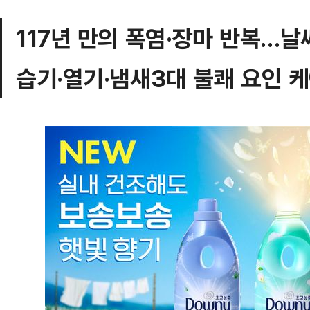
117년 만의 폭염·장마 반복…날
습기·열기·냄새3대 불쾌 요인 