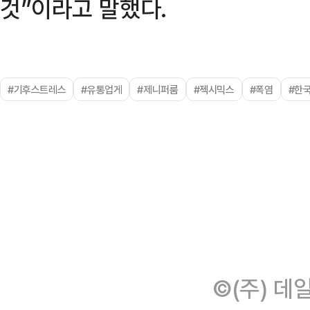
것”이라고 말했다.
#기후스트레스
#유통업게
#제니퍼룸
#젝시믹스
#폭염
#한국
©(주) 데