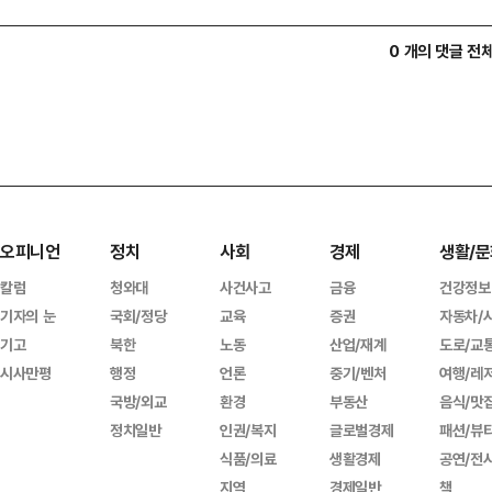
0 개의 댓글 전
오피니언
정치
사회
경제
생활/문
칼럼
청와대
사건사고
금융
건강정보
기자의 눈
국회/정당
교육
증권
자동차/
기고
북한
노동
산업/재계
도로/교
시사만평
행정
언론
중기/벤처
여행/레
국방/외교
환경
부동산
음식/맛
정치일반
인권/복지
글로벌경제
패션/뷰
식품/의료
생활경제
공연/전
지역
경제일반
책