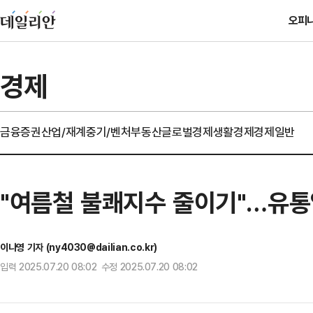
오피
경제
금융
증권
산업/재계
중기/벤처
부동산
글로벌경제
생활경제
경제일반
"여름철 불쾌지수 줄이기"…유통업
이나영 기자 (ny4030@dailian.co.kr)
입력 2025.07.20 08:02 수정 2025.07.20 08:02