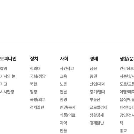
오피니언
정치
사회
경제
생활/문
칼럼
청와대
사건사고
금융
건강정보
기자의 눈
국회/정당
교육
증권
자동차/
기고
북한
노동
산업/재계
도로/교
시사만평
행정
언론
중기/벤처
여행/레
국방/외교
환경
부동산
음식/맛
정치일반
인권/복지
글로벌경제
패션/뷰
식품/의료
생활경제
공연/전
지역
경제일반
책
인물
종교