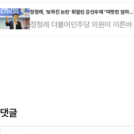
세 수위를 끌어올리고 있다. 이재명
뤄져야 한다고 바라봤다.한동훈 국민
내륙·산지 50…
초반부터 의혹 해소는커녕 논란만 가중
정청래, '보좌진 논란' 휘말린 강선우에 "따뜻한 엄마
윤상현 의원이 주최한 '리셋코리아 
정청래 더불어민주당 의원이 이른바 '
다는 관측이다. 민주당의 우군(友軍
냥해 "대다수 국민들과 국민의힘 지
성가족부 장관 후보자를 향해 응원의
대통령을 옹호한 국민의힘 의원 일부
그렇지 않다고 생…
페이스북에 "강선우 곧 장관님, 힘내
했다.민주당 차기 당대표에 출마한 
심정과 사연을 여러 차례 들었다"고 
통해 위헌정당해산 심판을 청구할 수
훌륭한 국회의원이었다"며 "힘내시고
표발의했다. 현행법…
고 덧붙였다.강선우 여가부 장관 후
보좌진 갑질 의혹과 관련해 "이번 
을 분들과 관련해서…
댓글