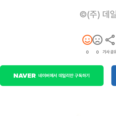
©(주) 데
기사 공
0
0
네이버에서 데일리안 구독하기