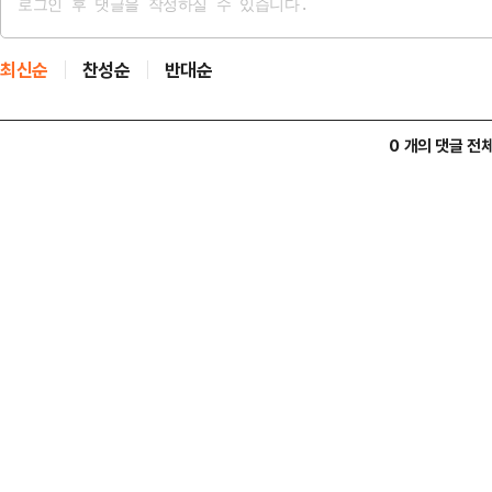
최신순
찬성순
반대순
0 개의 댓글 전