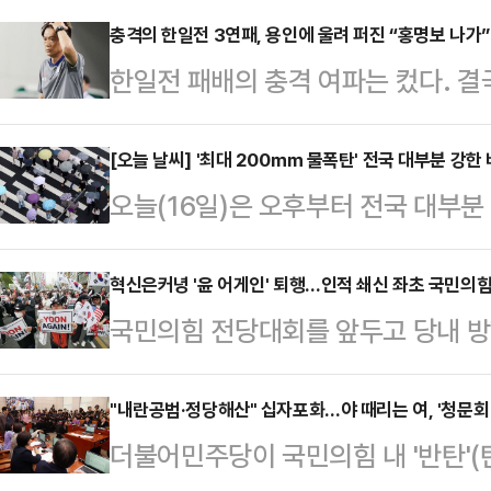
충격의 한일전 3연패, 용인에 울려 퍼진 “홍명보 나가”
한일전 패배의 충격 여파는 컸다. 
했다.홍명보 감독이 이끄는 축구 대표
타디움에서 열린 2025 동아시아축구
[오늘 날씨] '최대 200㎜ 물폭탄' 전국 대부분 강한 
오늘(16일)은 오후부터 전국 대부분
컵) 최종 3차전 일본과 경기서 전반
포함한 서쪽 지역을 중심으로는 시간
시마)에게 결승골을 헌납하며 0-1로
가능성이 있다.기상청에 따르면 이번
혁신은커녕 '윤 어게인' 퇴행…인적 쇄신 좌초 국민의힘
국(2승 1패)은 3연승을 거둔 일본에 
국민의힘 전당대회를 앞두고 당내 방
많은 양이 쏟아질 것으로 전망된다.
이 좌절됐다.이날 패배로 한국은 한
패배 책임론과 인적 쇄신 필요성이 
아지겠으며, 경기남부에는 시간당 3
했다.…
으로 퇴행적인 움직임이 관측돼 빈축
"내란공범·정당해산" 십자포화…야 때리는 여, '청문회 
다. 서울과 인천, 경기북부는 시간
더불어민주당이 국민의힘 내 '반탄'(
흐름은 한풀 꺾였다고 보고, 다음 선
강수량은 ▲서울·인천·경기 50~1