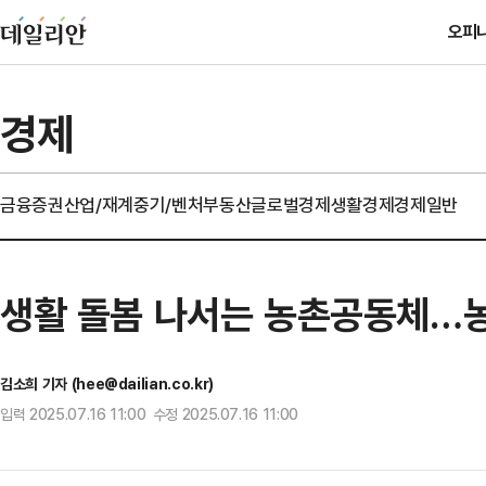
오피
경제
금융
증권
산업/재계
중기/벤처
부동산
글로벌경제
생활경제
경제일반
생활 돌봄 나서는 농촌공동체…농
김소희 기자 (hee@dailian.co.kr)
입력 2025.07.16 11:00 수정 2025.07.16 11:00