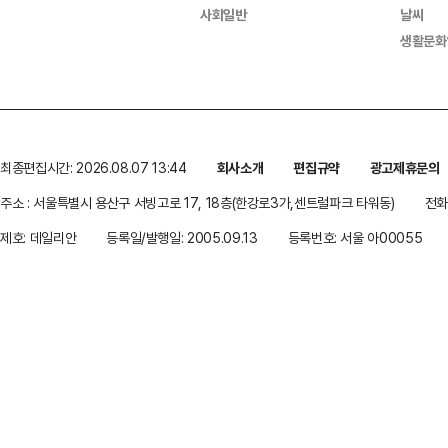
사회일반
날씨
생활문화
최종편집시간: 2026.08.07 13:44
회사소개
편집규약
광고제휴문의
주소 : 서울특별시 용산구 서빙고로 17, 18층(한강로3가,센트럴파크 타워동)
전화 
제호: 데일리안
등록일/발행일: 2005.09.13
등록번호: 서울 아00055