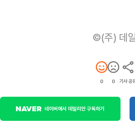
©(주) 데
기사 공
0
0
네이버에서 데일리안 구독하기