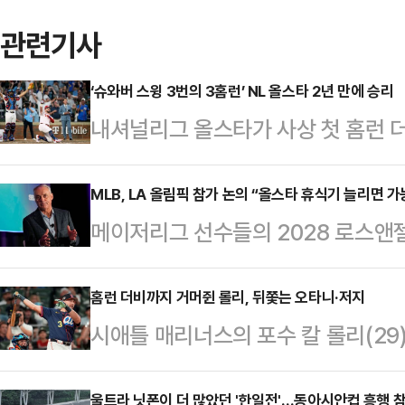
관련기사
‘슈와버 스윙 3번의 3홈런’ NL 올스타 2년 만에 승리
내셔널리그 올스타가 사상 첫 홈런 더
내셔널리그 올스타는 16일(한국시간
파크에서 열린 ‘2025 메이저리그 
MLB, LA 올림픽 참가 논의 “올스타 휴식기 늘리면 가
메이저리그 선수들의 2028 로스앤젤
6으로 비긴 뒤 곧바로 펼쳐진 스윙
지고 있다.롭 맨프레드 MLB 커미셔너
널리그 올스타의 몫이었다. 내셔널리
열리는 미국 조지아주 애틀랜타 
홈런 더비까지 거머쥔 롤리, 뒤쫓는 오타니·저지
니어의 연속 안타로 주자를 쌓은 뒤
시애틀 매리너스의 포수 칼 롤리(29
(BBWAA)와 인터뷰에 나서 선수
를 터뜨렸다.이어 6회에는 1, 3루가
며 2025시즌 메이저리그의 주인공
드 커미셔너는 "올스타 휴식기를 늘려
점 홈런을 터뜨렸고…
울트라 닛폰이 더 많았던 '한일전'…동아시안컵 흥행 