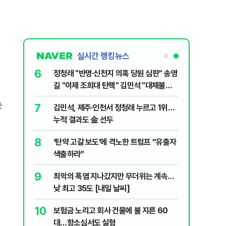
실시간 랭킹뉴스
6
 선거, 제주
정청래 "반명·신천지 의혹 당원 심판" 송영
길 "이제 조희대 탄핵" 김민석 "대체불가
민주당"
는
7
전한 40세
김민석, 제주·인천서 정청래 누르고 1위…
천 2000
누적 결과도 金 선두
8
" 1등 5억
‘탄약 고갈 보도’에 격노한 트럼프 “유출자
색출하라”
9
 회장 수사…
최악의 폭염 지나갔지만 무더위는 계속…
낮 최고 35도 [내일 날씨]
10
주…국민의힘,
보험금 노리고 회사 건물에 불 지른 60
 사활
대…항소심서도 실형