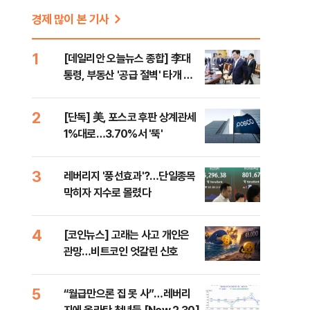
경제 많이 본 기사
1
[데일리안 오늘뉴스 종합] 李대
통령, 부동산 '공급 절벽' 타개 총
력전, 국민의힘, '청년 지지' 사수
위해 李 견제 사활 등
2
[단독] 美, 포스코 후판 상계관세
1%대로…3.70%서 '뚝'
3
레버리지 '풍선효과'?…단일종목
막히자 지수로 몰렸다
4
[코인뉴스] 고래는 사고 개인은
관망…비트코인 엇갈린 신호
5
“월급만으론 집 못 사”…레버리