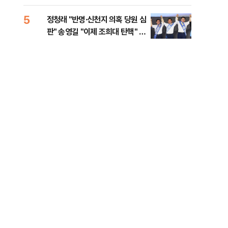
로남불' 비판
력전
위해
5
10
정청래 "반명·신천지 의혹 당원 심
서울
판" 송영길 "이제 조희대 탄핵" 김
쓸이
민석 "대체불가 민주당"