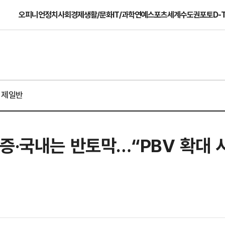
오피니언
정치
사회
경제
생활/문화
IT/과학
연예
스포츠
세계
수도권
포토
D-
경제일반
증·국내는 반토막…“PBV 확대 