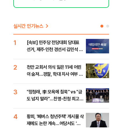
실시간 인기뉴스
1
6
[속보] 민주당 전당대회 당대표
李,
선거, 제주·인천 경선서 김민석 승
국민
리
李 
2
7
천안 교회서 의식 잃은 11세 어린
최악
이 숨져…경찰, 학대 치사 여부 수
계속
사
3
8
"정청래, 李 모욕에 침묵" vs "금
김민
도 넘지 말라"…친명-친청 최고위
고 
원 후보, 제주서 격돌
4
9
황희, '폐버스 청년주택' 게시물 삭
[데
제에도 논란 계속…여당서도 '내
통령