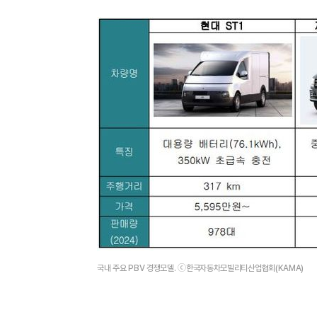
국내 주요 PBV 경쟁모델. ⓒ한국자동차모빌리티산업협회(KAMA)