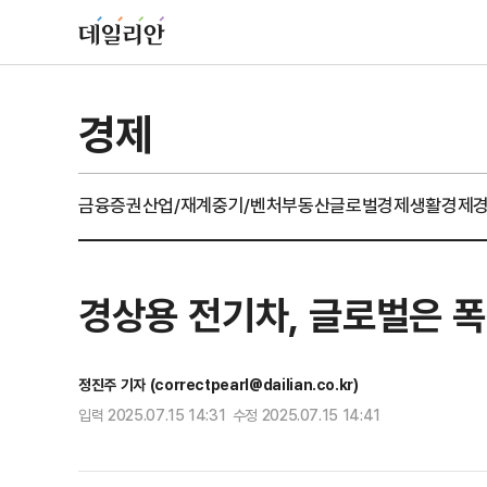
경제
금융
증권
산업/재계
중기/벤처
부동산
글로벌경제
생활경제
경상용 전기차, 글로벌은 폭
정진주 기자 (correctpearl@dailian.co.kr)
입력 2025.07.15 14:31 수정 2025.07.15 14:41