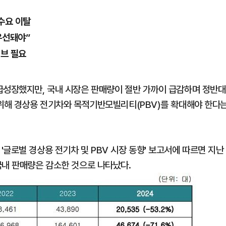
수요 이탈
우선돼야”
티브 필요
1
[속보] 민주당 전당대회 당대표
·인천 경선서 김민석 승리
급성장했지만, 국내 시장은 판매량이 절반 가까이 급감하며 정반대
 위해 경상용 전기차와 목적기반모빌리티(PBV)를 확대해야 한다
2
“다시 시청으로” 김선태에게 
충주시장의 재치 있는 제안…추
개
3
"출근길에 우연히 복권 샀는데…
글로벌 경상용 전기차 및 PBV 시장 동향' 보고서에 따르면 지난
원 당첨자 사연은?
국내 판매량은 감소한 것으로 나타났다.
4
경찰, 드라마 '김부장' 제작사
자본시장법 위반 의혹
5
李, '20·30 민심' 확보에 분
'청년 지지' 사수 위해 李 견제