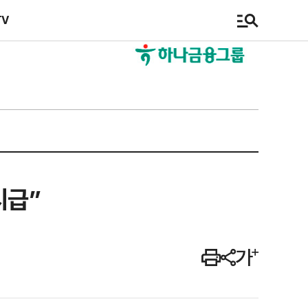
TV
시급”