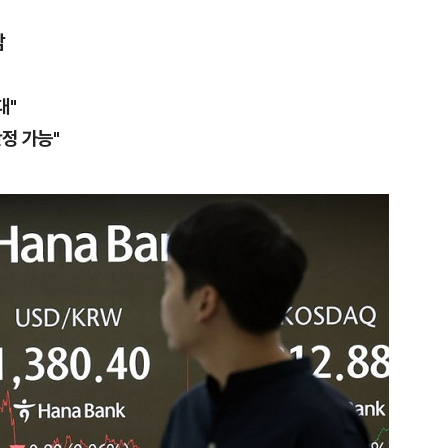
감
대"
정 가능"
1
인천서 엄마 살해한 18세 아
지 않냐" 질문에 ‘묵묵부답’
2
"돈 되는 건 다한다" 작정한 
소탕 작전 개시
3
폭염 다소 누그러져 '낮 최고 3
이틀째 비…자고 난 뒤 갑작스
원인은 [오늘 날씨]
4
[데일리안 오늘뉴스 종합] 주진
위, 대선도 수사", SK하이닉스
추미애 "지방재정 바꿔야", 세
5
소주 2~3잔 마시고 운전한 택
정리 등
죄…혈중알코올농도 0.03%