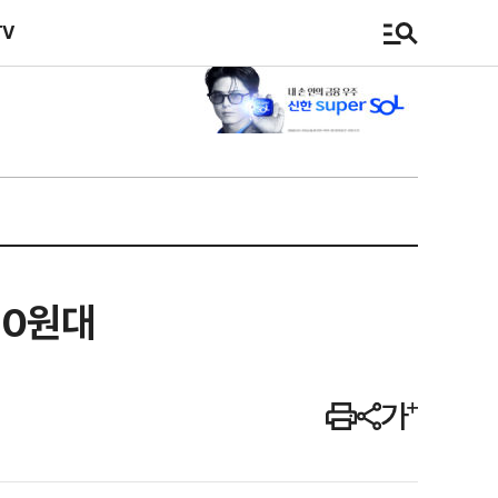
TV
80원대