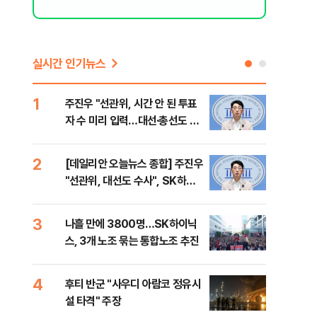
실시간 인기뉴스
1
6
주진우 "선관위, 시간 안 된 투표
김민
자 수 미리 입력…대선·총선도 수
청래
사해야"
어야
반대
2
7
[데일리안 오늘뉴스 종합] 주진우
경찰
"선관위, 대선도 수사", SK하이
박글
닉스 통합노조, 추미애 "지방재정
바꿔야", 세제개편 이달 정리 등
3
8
나흘 만에 3800명…SK하이닉
치매
스, 3개 노조 묶는 통합노조 추진
20
인 
4
9
후티 반군 "사우디 아람코 정유시
추미
설 타격" 주장
못 