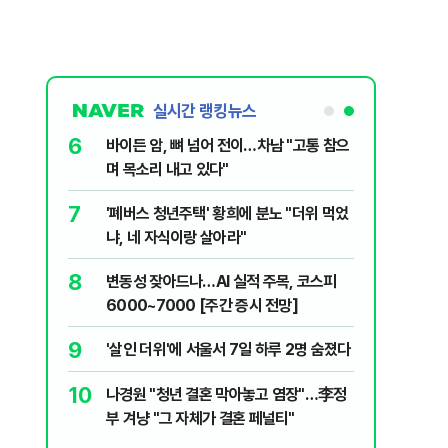
실시간 랭킹뉴스
6
들…"죄송하
바이든 암, 뼈 넘어 전이…차남 "고통 참으
며 목소리 내고 있다"
7
MZ조폭들…
'폐버스 청년주택' 황희에 분노 "더위 먹었
냐, 네 자식이랑 살아라"
8
5도'·동해안
변동성 잦아드나…AI 실적 주목, 코스피
러운 두통,
6000~7000 [주간 증시 전망]
9
우 "선관
'살인 더위'에 서울서 7일 하루 2명 숨졌다
 통합노조,
10
나경원 "청년 결혼 막아놓고 염장"…李정
제개편 이달
시기사 무
부 겨냥 "그 자체가 결혼 페널티"