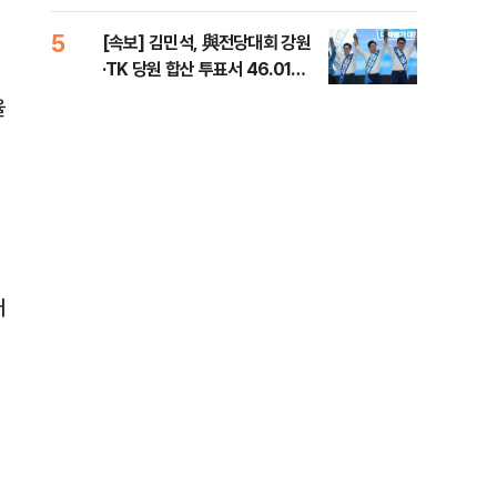
틀 
5
10
[속보] 김민석, 與전당대회 강원
나경
·TK 당원 합산 투표서 46.01%
장"
로 1위
혼 
율
어