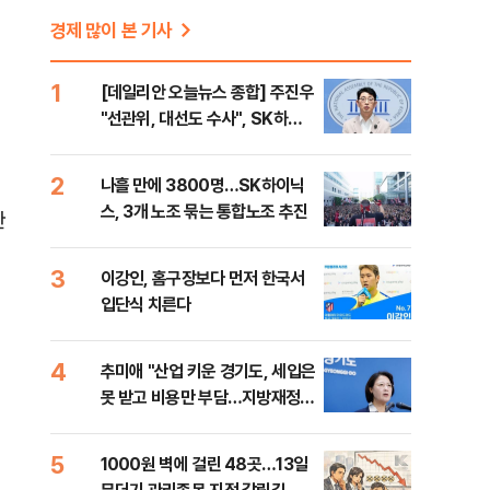
경제 많이 본 기사
1
[데일리안 오늘뉴스 종합] 주진우
"선관위, 대선도 수사", SK하이
닉스 통합노조, 추미애 "지방재정
바꿔야", 세제개편 이달 정리 등
2
나흘 만에 3800명…SK하이닉
스, 3개 노조 묶는 통합노조 추진
한
3
이강인, 홈구장보다 먼저 한국서
입단식 치른다
4
추미애 "산업 키운 경기도, 세입은
못 받고 비용만 부담…지방재정
틀 바꿔야"
5
1000원 벽에 걸린 48곳…13일