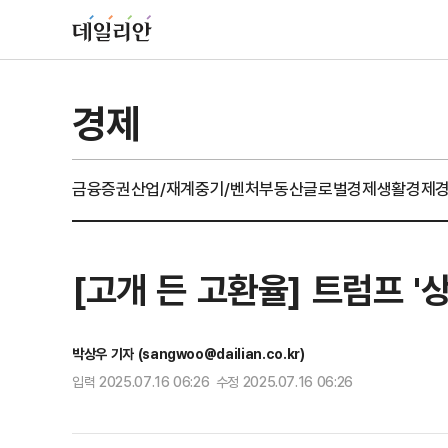
경제
금융
증권
산업/재계
중기/벤처
부동산
글로벌경제
생활경제
[고개 든 고환율] 트럼프 '
박상우 기자 (sangwoo@dailian.co.kr)
입력 2025.07.16 06:26 수정 2025.07.16 06:26