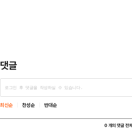
다"며 "강원 영동 중·북부를 중심으
한 식당에서 열린 대구·경북(TK) 
비가 내리는 곳이 있겠다"고 예보했
기자들과 만나 "당·정·대 원팀을 만드
에 10~50mm, 서해5도 5~20mm
람의…
영동 남부와 영서 10~50mm, 충청
20~60mm, 울릉도·독도 50~10
동 중…
댓글
최신순
찬성순
반대순
0 개의 댓글 전