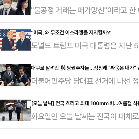
"불공정 거래는 패가망신"이라고 한 
이 적을 것으로 전망된다.국민의힘은
례로 삼을지 주목된다.15일 관련 업계
당대회를 관리할 선거관리위원회 출범
복지재단 대표와 남편 윤관 블루런벤
“미국, 왜 무조건 이스라엘을 지지할까?”
여 위원장을 필두로 서지영 의원이
도널드 트럼프 미국 대통령은 지난 
해 1억원의 상당의 부당 이익을 취득
의원이 전대준비소위원회 위원장, 
방문하지 않았고, 이란과 핵협상이나
다.지난 3일 서울남부지검 형사5부
위원장을 각각 맡았으며, 선대위 …
제했다. 이스라엘이 경계하는 시리아
대구로 달려간 與 당권주자들…정청래 "싸움은 내가" v
면서 변론기일이 뒤로 미뤄질 것이란
더불어민주당 당대표 선거에 나선 정
고, 하마스와는 단독 협상을 벌여 
공판 진행을 결정했다.서울남부지법 
'험지'로 꼽히는 대구를 찾아 당원 표
진보성향 언론이나 일부 국내 언론은
오후 3시 자본…
혁 리더십'을, 박 후보는 '통합 리더
[오늘 날씨] 전국 흐리고 최대 100mm 비...여름철 
는 “미국도 돌아설 수 있으니 이스라
화요일인 오늘 날씨는 전국이 대체로
이재명 정부에 대한 첫 민심의 평가가
쏟아 냈다.하지만 칼로 물베기인 부
상청은 "동해상에 있는 저기압의 영
목소리로 승리로 이끌겠다고 약속했다
다. 6월13일 이란과 12…