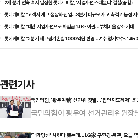
2개 분기 연속 흑자 달성한 롯데케미칼, '사업재편·스페셜티' 결실(종합)
롯데케미칼 "고객사 재고 정상화 진입…3분기 대규모 재고 축적 가능성 제
롯데케미칼 "대산 사업재편으로 차입금 1.6조 이관…부채비율 감소 기대"
롯데케미칼 "2분기 재고평가손실 1000억원 반영…여수 정기보수로 450
관련기사
국민의힘, '황우여號' 선관위 첫발…'집단지도체제' '최
국민의힘이 황우여 선거관리위원장을
패배 이후 첫 전당대회 준비에 본격 
지도체제' 전환이나, 혁신위가 제안한
'패가망신' 시킨다 했는데…LG家 구연경·윤관, 오늘 '