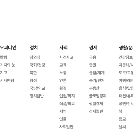
오피니언
정치
사회
경제
생활/문
칼럼
청와대
사건사고
금융
건강정보
기자의 눈
국회/정당
교육
증권
자동차/
기고
북한
노동
산업/재계
도로/교
시사만평
행정
언론
중기/벤처
여행/레
국방/외교
환경
부동산
음식/맛
정치일반
인권/복지
글로벌경제
패션/뷰
식품/의료
생활경제
공연/전
지역
경제일반
책
인물
종교
사회일반
날씨