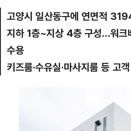
고양시 일산동구에 연면적 319
지하 1층~지상 4층 구성…워크베
수용
키즈룸·수유실·마사지룸 등 고객