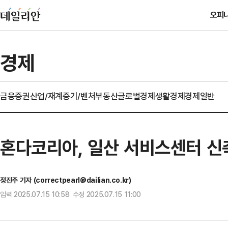
오피
경제
금융
증권
산업/재계
중기/벤처
부동산
글로벌경제
생활경제
경제일반
혼다코리아, 일산 서비스센터 신
정진주 기자 (correctpearl@dailian.co.kr)
입력 2025.07.15 10:58 수정 2025.07.15 11:00