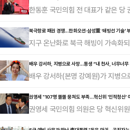
한동훈 국민의힘 전 대표가 같은 당 
말들을 쏟아내고 있다"며 "아무리 
민들과 당원들 보시기에 과한 면이 있
북극항로 패권 경쟁...한화오션·삼성重 ‘쇄빙선 기술’ 
지구 온난화로 북극 해빙이 가속화
한동훈 전 대표는 14일 페이스북을 
주목을 받고 있다. 최대 40%에 달
민의힘 후보 강제교체를 주도한 외에도
요로 이어지고 있는 가운데 국내 조
배우 강서하, 지병으로 사망...동생 “내 천사, 너무너무
들에게 한덕수 출마 지원을 부탁하는
배우 강서하(본명 강예원)가 지병으
다.14일 조선업계에 따르면 이재명
체 왜 이렇게 무리하게 말도 안되는
강서하는 이날 오전 지병인 암으로 
척’이 국정과제로 추진되면서 한화
다"고 지적했다.앞서…
이는 한 여성은 강서하 공식 소셜미디
권영세 "107명 똘똘 뭉쳐도 부족…혁신위 '인적청산' 이
이 다시 조명받고 있다.한화오션은 
권영세 국민의힘 의원은 당 혁신위원회
그 큰 고통을 견디고 있으면서도 내 
터 극지 전용 선박 개발을 시작해 세
파란을 일으키고 있는 것에 대해 "1
내 천사”라며 강서하의 사망을 전했다
(LNG) 운반선 건조 실적을 보유…
5급 예비 사무관 만난 李대통령 "돈은 마귀…공직자는