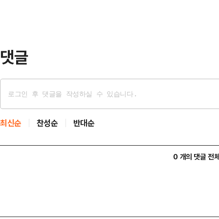
(5.06%)·한화생명(2.16%) 등도
다.이재명 정부 출범 이후 주주환원
대…
댓글
최신순
찬성순
반대순
0 개의 댓글 전