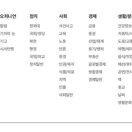
오피니언
정치
사회
경제
생활/문
칼럼
청와대
사건사고
금융
건강정보
기자의 눈
국회/정당
교육
증권
자동차/
기고
북한
노동
산업/재계
도로/교
시사만평
행정
언론
중기/벤처
여행/레
국방/외교
환경
부동산
음식/맛
정치일반
인권/복지
글로벌경제
패션/뷰
식품/의료
생활경제
공연/전
지역
경제일반
책
인물
종교
사회일반
날씨
생활문화