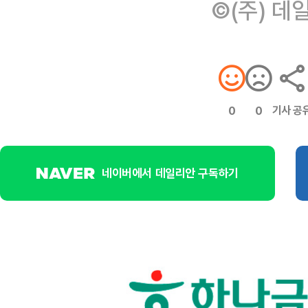
©(주) 데
기사 공
0
0
네이버에서 데일리안 구독하기