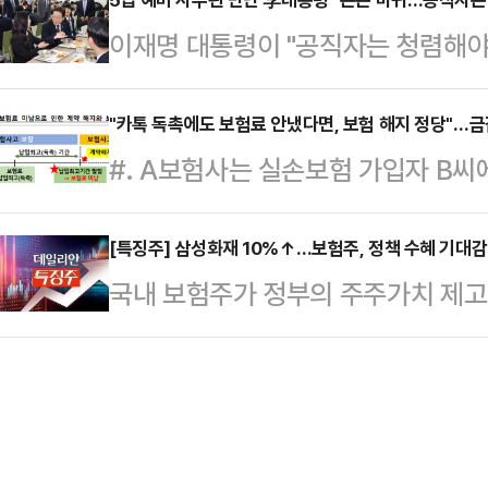
기 떼고 저기 떼고 뭘 하겠다는지 잘
거기서는 고통 없이 꼭 행복만 해”라
이재명 대통령이 "공직자는 청렴해야
의원은 14일 KBS라디오 '전격시사
잘해줄게. 너무 너무 너무 사랑해 강
삶을 관리해 왔다"며 "돈은 마귀"라
들이 힘을 합쳐 여당의 독주를 막는 
줘…
진천 국가공무원인재개발원에서 '국민
"카톡 독촉에도 보험료 안냈다면, 보험 해지 정당"…금
맞지 않겠느냐"며 이같이 말했다.그
#. A보험사는 실손보험 가입자 B
만들다'를 주제로 5급 신임관리자를 
포영장 집행을 저지하기 위해 한남동
대한 납입최고(독촉) 후 보험 계약을
으로 음해를 당하고 공격당해서 이미지가
의 '인…
료 납입최고 없이 부당하게 보험계
[특징주] 삼성화재 10%↑…보험주, 정책 수혜 기대
지만 마귀는 절대로 마귀의 얼굴을 
국내 보험주가 정부의 주주가치 제고
하는 민원을 냈다.금융감독원은 보험
모습을 하고 나타난다"며 이같이 말
다.14일 한국거래소에 따르면 이날 
서로 독촉할 수 있고, 실제로 B씨가
정철학과 국…
대비 10.15%(4만8000원) 오른
자문서 유통증명서로 확인돼 보험사
52만6000원까지 올라 52주 신
렵다고 판단했다.25일 금감원이 발표
(7.34%)·DB손해보험(6.27%)
례'에 따르면 보험료 미…