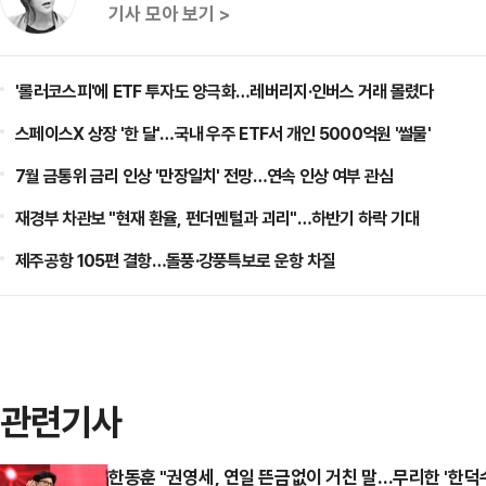
기사 모아 보기 >
'롤러코스피'에 ETF 투자도 양극화…레버리지·인버스 거래 몰렸다
스페이스X 상장 '한 달'…국내 우주 ETF서 개인 5000억원 '썰물'
7월 금통위 금리 인상 '만장일치' 전망…연속 인상 여부 관심
재경부 차관보 "현재 환율, 펀더멘털과 괴리"…하반기 하락 기대
제주공항 105편 결항…돌풍·강풍특보로 운항 차질
관련기사
한동훈 "권영세, 연일 뜬금없이 거친 말…무리한 '한덕