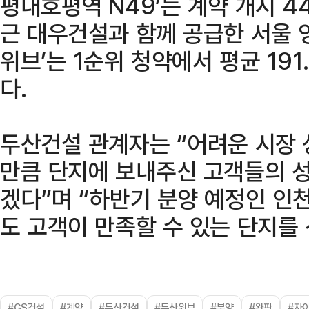
평내호평역 N49’는 계약 개시 4
근 대우건설과 함께 공급한 서울 
위브’는 1순위 청약에서 평균 191
다.
두산건설 관계자는 “어려운 시장
만큼 단지에 보내주신 고객들의 
겠다”며 “하반기 분양 예정인 인
도 고객이 만족할 수 있는 단지를
#GS건설
#계약
#두산건설
#두산위브
#분양
#완판
#자