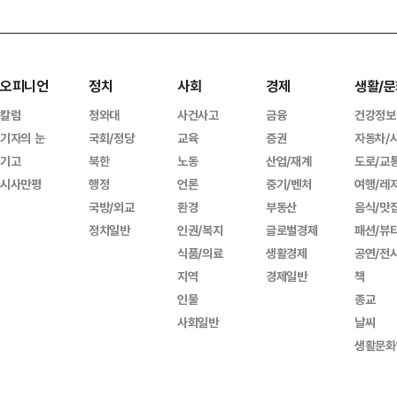
오피니언
정치
사회
경제
생활/문
칼럼
청와대
사건사고
금융
건강정보
기자의 눈
국회/정당
교육
증권
자동차/
기고
북한
노동
산업/재계
도로/교
시사만평
행정
언론
중기/벤처
여행/레
국방/외교
환경
부동산
음식/맛
정치일반
인권/복지
글로벌경제
패션/뷰
식품/의료
생활경제
공연/전
지역
경제일반
책
인물
종교
사회일반
날씨
생활문화