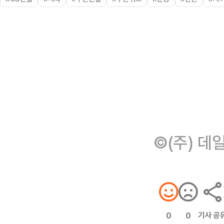
©(주) 데
기사 공
0
0