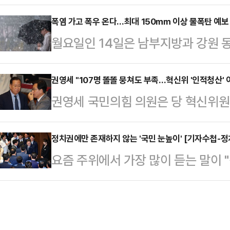
다. ‘보수의 여전사’란 애칭도 붙인
내 천사”라며 강서하의 사망을 전했다
다. 취임한 이래 일 한 번 제대로 해
폭염 가고 폭우 온다…최대 150㎜ 이상 물폭탄 예보
거기서는 고통 없이 꼭 행복만 해”라
월요일인 14일은 남부지방과 강원 동
에 탄핵도 당했으며 복귀해서도 1~
잘해줄게. 너무 너무 너무 사랑해 강
내리면서 폭염이 주춤할 전망이다.기
뀌니 독 안에 든 쥐가 됐다.이 쥐 
줘…
는 찬 공기와 만나 전국이 대체로 흐
권영세 "107명 똘똘 뭉쳐도 부족…혁신위 '인적청산' 이
하려는 듯 그녀는 새 대통령에게 “한
권영세 국민의힘 의원은 당 혁신위원회
비가 오겠다"고 예보했다.수도권에는
하고 민주당이 고의로 회피한 방송위
파란을 일으키고 있는 것에 대해 "1
방울이 떨어지는 곳이 있겠다. 오전
청했다.그러자…
기 떼고 저기 떼고 뭘 하겠다는지 잘
정치권에만 존재하지 않는 '국민 눈높이' [기자수첩-정
밤까지 이어지겠다.15일까지 예상 
요즘 주위에서 가장 많이 듣는 말이 
의원은 14일 KBS라디오 '전격시사
북동부 10~40㎜ ▲경기 남부 20
정치부 기자로서 굉장히 듣기에 거북한
들이 힘을 합쳐 여당의 독주를 막는 
일) ▲강원 영…
사가 독자들에게 외면당했을 때가 기
맞지 않겠느냐"며 이같이 말했다.그
문이다. 취재가 잘못된 것도, 문장이
포영장 집행을 저지하기 위해 한남동