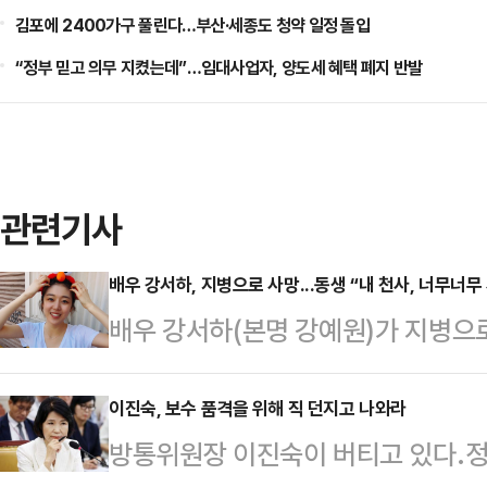
김포에 2400가구 풀린다…부산·세종도 청약 일정 돌입
“정부 믿고 의무 지켰는데”…임대사업자, 양도세 혜택 폐지 반발
관련기사
배우 강서하, 지병으로 사망...동생 “내 천사, 너무너무
배우 강서하(본명 강예원)가 지병으
강서하는 이날 오전 지병인 암으로 
이는 한 여성은 강서하 공식 소셜미디
이진숙, 보수 품격을 위해 직 던지고 나와라
방통위원장 이진숙이 버티고 있다.정
그 큰 고통을 견디고 있으면서도 내 