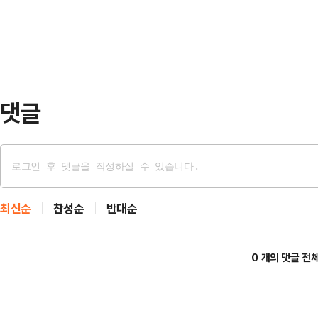
이 극도로 치달았을 때 이런 현상이
의 '인…
다.최근 기사를 작성하다 보면 '진짜
이 맞나'라는 생각이 자주 든다. 그
추고 곰…
댓글
최신순
찬성순
반대순
0 개의 댓글 전