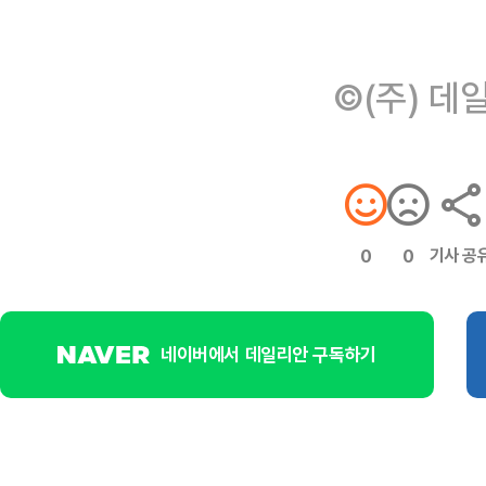
©(주) 데
기사 공
0
0
네이버에서 데일리안 구독하기