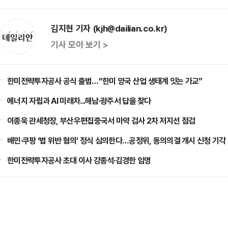
김지현 기자 (kjh@dailian.co.kr)
기사 모아 보기 >
한미전략투자공사 공식 출범…“한미 양국 산업 생태계 잇는 가교”
에너지 자립과 AI 미래차...해남·광주서 답을 찾다
이종욱 관세청장, 부산우편집중국서 마약 검사 2차 저지선 점검
배민·쿠팡 ‘법 위반 혐의’ 정식 심의한다…공정위, 동의의결 개시 신청 기각
한미전략투자공사 초대 이사 강종석·김경한 임명