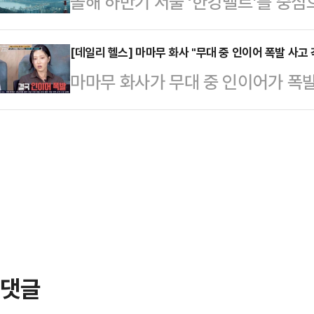
올해 하반기 서울 ‘한강벨트’를 중
가 내리는 곳이 있겠다"고 예보했다.
가 필요하다고 한다"고 했다.이어 "
압구정, 성수1지구, 여의도 대교 등
서울·인천·경기 북서부 10∼40㎜,
다. 리더십 강화를 위해서…
면서 대형 건설사들이 혈투를 예고한 
[데일리 헬스] 마마무 화사 "무대 중 인이어 폭발 사고
대전·세종·충남 및 충북 20∼60
마마무 화사가 무대 중 인이어가 폭
용조건이 변수로 떠오를 전망이다.1
외) 50∼100㎜, 전북 및 광주·
오후 방송된 KBS 2TV 예능 프로그
서 조 단위 규모의 대형 재건축·재개
부산·울산…
스트로 출연했다.이날 화사는 귀가 잘
심지에서는 출혈 경쟁을 감수하고서라
도시 단독 투어에 나선 화사는 북미 투
에 나서는 분위기다.여의도 대교아파
컨디션 난조를 겪었다. 여기에 인이
시공사 선정을 내…
화사는 "함성 소리가 너무 크니까 
더라. 최대로 키우면 이명이 생겨서 
로 올렸…
댓글