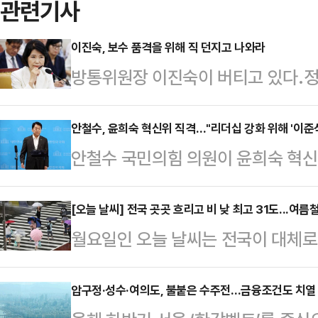
관련기사
이진숙, 보수 품격을 위해 직 던지고 나와라
방통위원장 이진숙이 버티고 있다.정
다. ‘보수의 여전사’란 애칭도 붙인
다. 취임한 이래 일 한 번 제대로 해
안철수, 윤희숙 혁신위 직격…"리더십 강화 위해 '이준
안철수 국민의힘 의원이 윤희숙 혁
에 탄핵도 당했으며 복귀해서도 1~
다.안 의원은 13일 페이스북에 "혁
뀌니 독 안에 든 쥐가 됐다.이 쥐 
제를 없애고 중앙당무위를 만든다는 
[오늘 날씨] 전국 곳곳 흐리고 비 낮 최고 31도...여름
하려는 듯 그녀는 새 대통령에게 “한
월요일인 오늘 날씨는 전국이 대체로
행을 하려 하나"라고 직격했다.그는 
하고 민주당이 고의로 회피한 방송위
한풀 꺾일 전망이다.기상청은 "강원도
두 없애고, 당 대표가 간택하는 당
청했다.그러자…
겠다. 오전부터 밤사이 수도권과 충남
압구정·성수·여의도, 불붙은 수주전…금융조건도 치열
내용"이라며 "잦은 비대위로 인해 