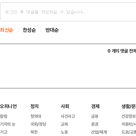
최신순
찬성순
반대순
0 개의 댓글 전
오피니언
정치
사회
경제
생활/문
칼럼
청와대
사건사고
금융
건강정보
기자의 눈
국회/정당
교육
증권
자동차/
기고
북한
노동
산업/재계
도로/교