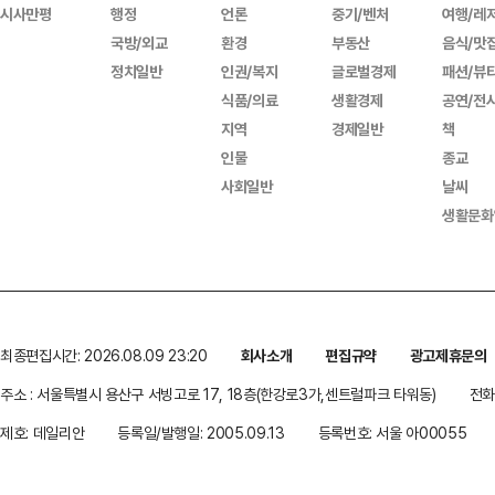
시사만평
행정
언론
중기/벤처
여행/레
국방/외교
환경
부동산
음식/맛
정치일반
인권/복지
글로벌경제
패션/뷰
식품/의료
생활경제
공연/전
지역
경제일반
책
인물
종교
사회일반
날씨
생활문화
최종편집시간: 2026.08.09 23:20
회사소개
편집규약
광고제휴문의
주소 : 서울특별시 용산구 서빙고로 17, 18층(한강로3가,센트럴파크 타워동)
전화 
제호: 데일리안
등록일/발행일: 2005.09.13
등록번호: 서울 아00055