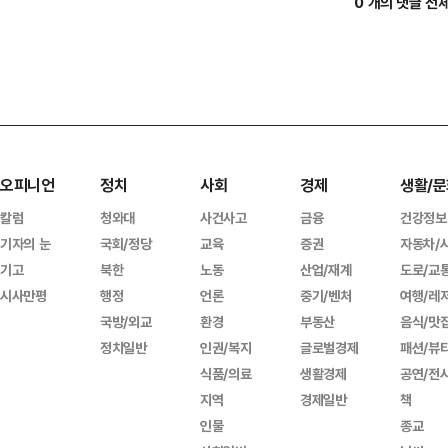
0 개의 댓글 전
오피니언
정치
사회
경제
생활/문
칼럼
청와대
사건사고
금융
건강정보
기자의 눈
국회/정당
교육
증권
자동차/
기고
북한
노동
산업/재계
도로/교
시사만평
행정
언론
중기/벤처
여행/레
국방/외교
환경
부동산
음식/맛
정치일반
인권/복지
글로벌경제
패션/뷰
식품/의료
생활경제
공연/전
지역
경제일반
책
인물
종교