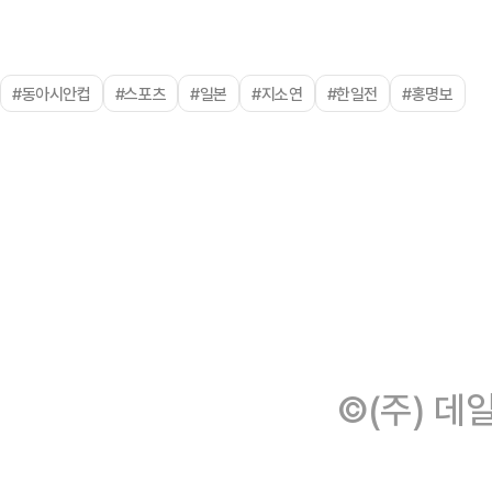
#동아시안컵
#스포츠
#일본
#지소연
#한일전
#홍명보
©(주) 데