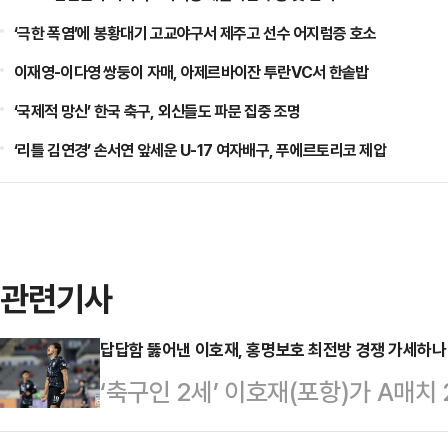
‘극한 폭염’에 봉황대기 고교야구서 제주고 선수 어지럼증 호소
이재영-이다영 쌍둥이 자매, 아제르바이잔 투란VC서 한솥밥
‘국제적 망신’ 한국 축구, 외신들도 파문 집중 조명
‘리틀 김연경’ 손서연 앞세운 U-17 여자배구, 푸에르토리코 제압
관련기사
답답함 뚫어낸 이호재, 홍명보호 최전방 경쟁 가세하나
‘축구인 2세’ 이호재(포항)가 A매
찍었다.홍명보 감독이 이끄는 한국 