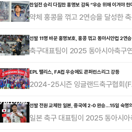
움에서 열린 홍콩과의 대회 남자부 2
한일전 승리 다짐한 홍명보 감독 “우승 위해 이겨야 한
약체 홍콩을 꺾고 2연승을 달성한 
전에서 중국을 3-0으로 제압했던 한
전 승리를 다짐했다.홍명보 감독이 이
치르지 않은 일본을 제치고 1위로 
인 미르스타디움에서 열린 홍콩과의 
선발 11명 바꾼 홍명보호, 홍콩 꺾고 동아시안컵 2연승
대비 선발 명단을 모두 교체하며 테
축구대표팀이 2025 동아시아축구연맹
다.지난 7일 1차전에서 중국을 3-
로 그라운드를 밟으며 A매치 데뷔전
두 번째 경기에서 홍콩을 꺾고 2연
직 1경기 밖에 치르지 않은 일본을 
회를 얻었다.…
축구 국가대표팀은 11일 용인 미르
EPL 팰리스, FA컵 우승에도 콘퍼런스리그 강등
서 일본이 한 수 아래로 평가 받는 
2024-25시즌 잉글랜드축구협회(F
2차전에서 2-0으로 이겼다.지난 7
가게 된다. 중국에 이길 경우 골 득
글랜드)가 유럽축구연맹(UEFA) 
한국은 2연승을 거두며 아직 1경기 
15일 열리는 한…
것으로 보인다.UEFA는 12일(한
선발 전원 교체한 일본, 중국에 2-0 완승…15일 숙명
라섰다.이날 홍명보 감독은 지난 중
일본 축구 대표팀이 2025 동아시아
구(CFCB)가 크리스탈 팰리스와 올
스트를 이어나갔다.선발로 나선 조현택
안컵)에서 중국에 완승을 거두고 2
결과 두 구단이 3월 1일 기준으로 U
앙 수…