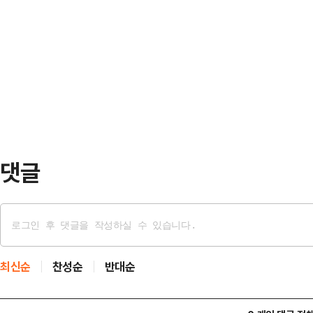
타디움에서 열린 중국과의 대회 남자
소유 요건을 위반했다는 결론을 내렸
과 1차전서 6-1로 대승을 거둔 일본은
스터가 크리스탈 팰리스와 리옹의 대
개최국 한국(승점 6·골 득실+5)에
에 나설 경우 …
한국와 일본은 오는 15일 같은 장
지난 8일 홍콩과 1차전에 나섰던 베
않게 …
댓글
최신순
찬성순
반대순