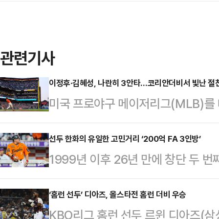
관련기사
이정후·김혜성, 나란히 3안타…코리안더비서 빛난 절
미국 프로야구 메이저리그(MLB)를
앤젤레스 다저스의 라이벌전에서 ‘절
펼쳤다.이정후와 김혜성은 12일(한
선두 한화의 유일한 고민거리 ‘200억 FA 3인방’
1999년 이후 26년 만에 창단 두 
의 오라클 파크에서 열린 ‘2025 
로 기분 좋게 전반기를 마감했다.87
선발로 나와 나란히 3안타를 기록하
(승률 0.612)를 기록, 10개 구단 
‘홈런 선두’ 디아즈, 올스타전 홈런 더비 우승
선발 출장한 이정후는 4타수 3안타 
KBO리그 홈런 선두 르윈 디아즈(
승을 완성한 뒤 전반기를 마감했다. 
끌어올렸다.다저스의 8번타자 2루수