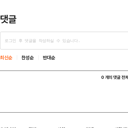
권도 확보했다.우상혁이 다이아몬드
2022년…
댓글
최신순
찬성순
반대순
0 개의 댓글 전