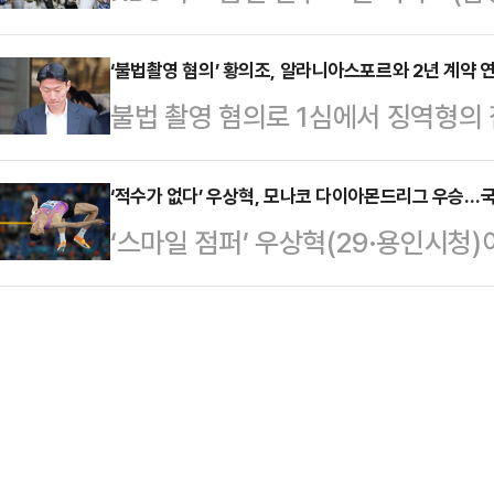
우승을 차지했다.디아즈는 11일 대
올스타 휴식기가 오히려 아쉬울 정도
1득점 2도루로 맹…
SOL뱅크 KBO 올스타전 전야제 
‘불법촬영 혐의’ 황의조, 알라니아스포르와 2년 계약 
인으로 역사적인 한 해를 보내고 있는
불법 촬영 혐의로 1심에서 징역형의
홈런을 기록하며 7개의 박동원(LG 
꼽을 수 있다. 폰세는 11승 무패 평균
신 황의조(33)가 소속팀인 튀르키
스타전 홈런 더비에서 삼성 선수가 우
다.알라니아스포르는 12일(한국시각
‘적수가 없다’ 우상혁, 모나코 다이아몬드리그 우승…
디아즈는 우승으로 트로피와 상금 50
‘스마일 점퍼’ 우상혁(29·용인시청)
약이 끝난 황의조와 계약을 2년 연
또 예선에서 비거리 135.7m의 
12일(한국시각) 모나코의 스타드 루
시즌 연속 두 자릿수 연속 득점에 성
인 LG …
연맹 다이아몬드리그 남자 높이뛰기 
미어리그(EPL) 노팅엄 포레스트에 
지했다.2m34는 올 시즌 우상혁의 
으로 기대를 모았다가 곧바로 올림피
기록이다. 이는 올해 9월 열리는 도
울, 노리치시티(잉글랜드)…
다 1cm 높다.우상혁은 모나코에서 