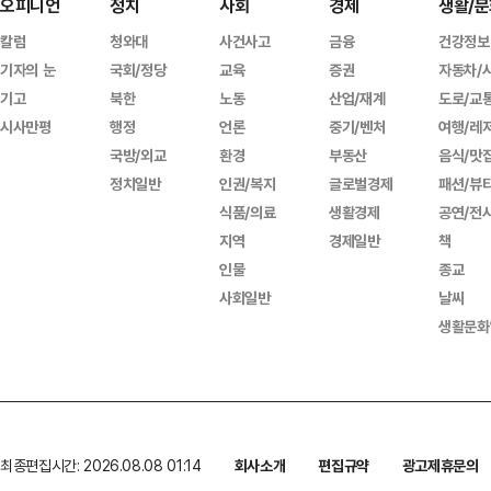
오피니언
정치
사회
경제
생활/문
칼럼
청와대
사건사고
금융
건강정보
기자의 눈
국회/정당
교육
증권
자동차/
기고
북한
노동
산업/재계
도로/교
시사만평
행정
언론
중기/벤처
여행/레
국방/외교
환경
부동산
음식/맛
정치일반
인권/복지
글로벌경제
패션/뷰
식품/의료
생활경제
공연/전
지역
경제일반
책
인물
종교
사회일반
날씨
생활문화
최종편집시간: 2026.08.08 01:14
회사소개
편집규약
광고제휴문의