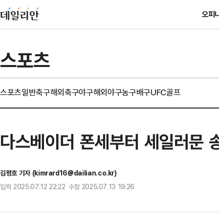
오피
스포츠
스포츠일반
축구
해외축구
야구
해외야구
농구
배구
UFC
골프
다스베이더 폰세부터 세일러문 
김평호 기자 (kimrard16@dailian.co.kr)
입력 2025.07.12 22:22 수정 2025.07.13 19:26