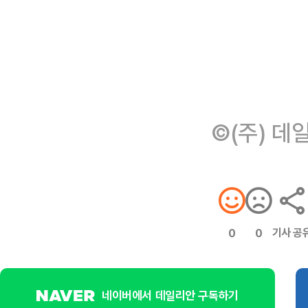
©(주) 데
기사 공
0
0
네이버에서 데일리안 구독하기