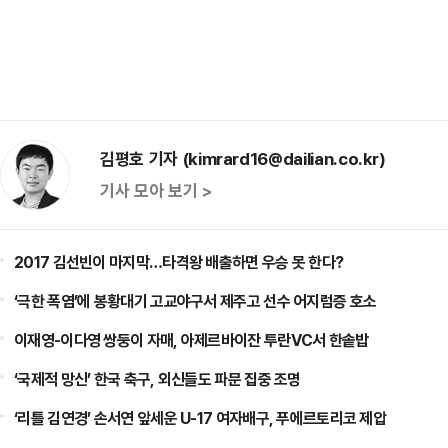
김평호 기자 (kimrard16@dailian.co.kr)
기사 모아 보기 >
2017 김선빈이 마지막…타격왕 배출하면 우승 못 한다?
‘극한 폭염’에 봉황대기 고교야구서 제주고 선수 어지럼증 호소
이재영-이다영 쌍둥이 자매, 아제르바이잔 투란VC서 한솥밥
‘국제적 망신’ 한국 축구, 외신들도 파문 집중 조명
‘리틀 김연경’ 손서연 앞세운 U-17 여자배구, 푸에르토리코 제압