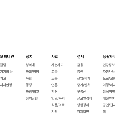
오피니언
정치
사회
경제
생활/문
칼럼
청와대
사건사고
금융
건강정보
기자의 눈
국회/정당
교육
증권
자동차/
기고
북한
노동
산업/재계
도로/교
시사만평
행정
언론
중기/벤처
여행/레
국방/외교
환경
부동산
음식/맛
정치일반
인권/복지
글로벌경제
패션/뷰
식품/의료
생활경제
공연/전
지역
경제일반
책