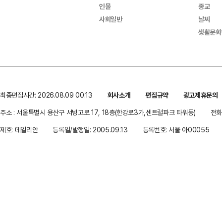
인물
종교
사회일반
날씨
생활문화
최종편집시간: 2026.08.09 00:13
회사소개
편집규약
광고제휴문의
주소 : 서울특별시 용산구 서빙고로 17, 18층(한강로3가,센트럴파크 타워동)
전화 
제호: 데일리안
등록일/발행일: 2005.09.13
등록번호: 서울 아00055