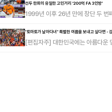
아류비는 자신의 소셜미디어(SNS)
선두 한화의 유일한 고민거리 ‘200억 FA 3인방’
로 전해졌다.한 고객은 "열이 40도
1999년 이후 26년 만에 창단 두 
했다. 아류비는 아프간의 이슬람 무
단순 장염은 아닌 거 같아서 큰 병원
로 기분 좋게 전반기를 마감했다.87
려져 있다.영상은 총을 든 남성의 
살모넬라균…
(승률 0.612)를 기록, 10개 구단 
"토마토가 날아다녀" 특별한 여름을 보내고 싶다면 - 강
머리에 쓰고 있는 인질들 뒤에서 한 
[편집자주] 대한민국에는 아름다운 
승을 완성한 뒤 전반기를 마감했다. 
시지가 있다”고 말하며 비닐을 벗긴
지요. 하지만 어디로 가야 할지, 무
올스타 휴식기가 오히려 아쉬울 정도
으면서 “아프가니스탄에…
있습니다. 이런 독자들을 위해 [가자G
인으로 역사적인 한 해를 보내고 있는
길 거리를 지역별로 정리해 드리겠습
꼽을 수 있다. 폰세는 11승 무패 평균
롭다. 특히 화천의 여름은 더욱 그렇
녹음으로 뒤덮이기도 한다. 작렬하는
쳐진 물 위에서 윤슬까지 반짝거린다
이번 여름휴가…