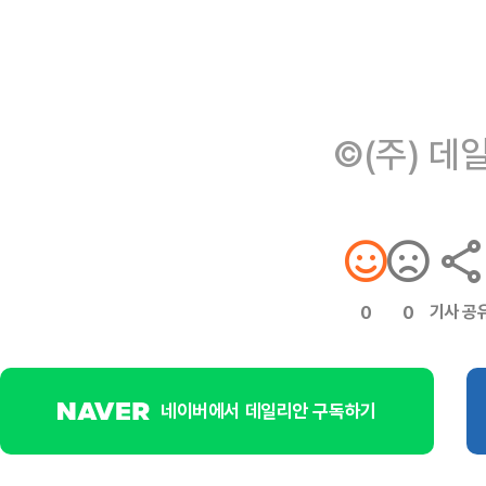
©(주) 데
기사 공
0
0
네이버에서 데일리안 구독하기