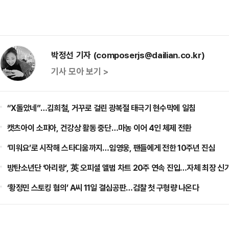
박정선 기자 (composerjs@dailian.co.kr)
기사 모아 보기 >
“X돌았네”…김희철, 거꾸로 걸린 광복절 태극기 현수막에 일침
캣츠아이 소피아, 건강상 활동 중단…마농 이어 4인 체제 전환
‘미워요’로 시작해 스타디움까지…임영웅, 팬들에게 전한 10주년 진심
방탄소년단 ‘아리랑’, 英 오피셜 앨범 차트 20주 연속 진입…자체 최장 신
‘황정민 스토킹 혐의’ A씨 11일 결심공판…검찰 첫 구형량 나온다