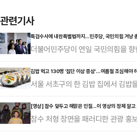
관련기사
특검수사에 내란특별법까지…민주당, 국민의힘 겨냥 
더불어민주당이 연일 국민의힘을 향한
국민의힘 윤상현 의원에 이어 임종득
에 성실히 임할 것을 강력 촉구했다.
김밥 먹고 130명 '집단 이상 증상'…여름철 조심해야 하
서울 서초구의 한 김밥 집에서 김밥을
차단을 골자로 하는 내란특별법을 발
보였다.서초구청은 지난 9일, 방배동
당의 야당 탄압이 도를 넘고 있다며
생겼다는 신고를 접수하고 조사 증
[영상] 참수 앞두고 해맑은 인질...이 영상의 정체 알고
수사 외압 의혹을 수사하는 이명현 
참수 처형 장면을 패러디한 관광 홍
는 130여 명으로, SNS와 포털사이
국회 사무실 압수수색에 나섰다. 이
지난 5일 ‘라자 아프가니스탄’이라
김밥을 먹고 식중독과 고열 증상이 
내대표는 이날 오전 긴…