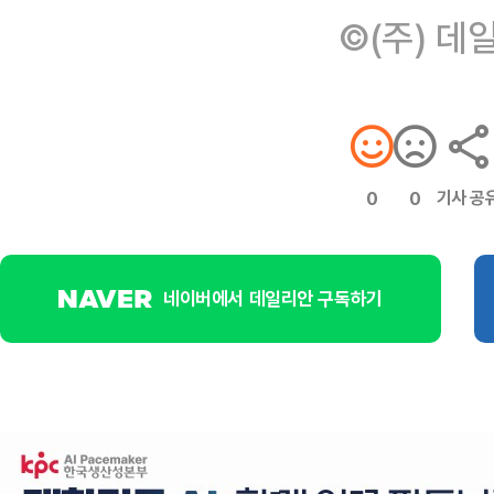
©(주) 데
기사 공
0
0
네이버에서 데일리안 구독하기