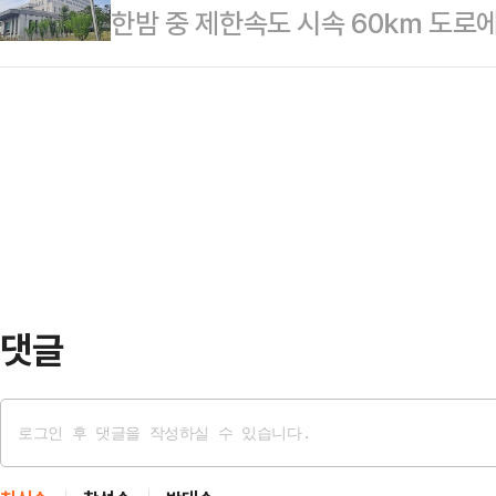
한밤 중 제한속도 시속 60㎞ 도로
증에 집중할 계획이다. 법조계에선 
생각한다"고 밝혔다.지난 21대 대
남성을 미처 피하지 못해 들이받은 
속 불응할 가능성이 높지만, 외환죄
김 전 장관이 대구…
선고했다.11일 법조계에 따르면 대
협조 유무와 상관 없이 혐의가 인정
부장판사는 교통사고처리특례법 위반(
특히, 관련자들의 입장 또한 유의미
(52)에게 각각 무죄를 선고했다.택시
다.11일 법조계에…
오전 1시23분쯤 충남 아산의 편도 
아 있는 C씨를 들이받았다.부딪힌 
를 몰고 뒤따…
댓글