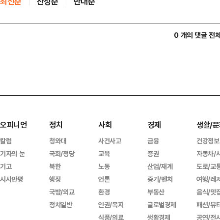
최신순
찬성순
반대순
0 개의 댓글 전
오피니언
정치
사회
경제
생활/문
칼럼
청와대
사건사고
금융
건강정보
기자의 눈
국회/정당
교육
증권
자동차/
기고
북한
노동
산업/재계
도로/교
시사만평
행정
언론
중기/벤처
여행/레
국방/외교
환경
부동산
음식/맛
정치일반
인권/복지
글로벌경제
패션/뷰
식품/의료
생활경제
공연/전