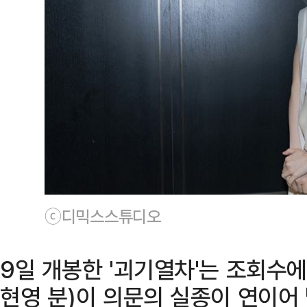
ⓒ디믹스스튜디오
9일 개봉한 '괴기열차'는 조회수에
현영 분)이 의문의 실종이 연이어