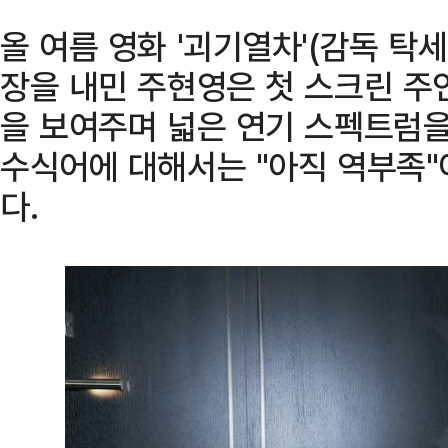
올 여름 영화 '괴기열차'(감독 탁세
장을 내민 주현영은 첫 스크린 
을 보여주며 넓은 연기 스펙트럼을
수식어에 대해서는 "아직 역부족
다.