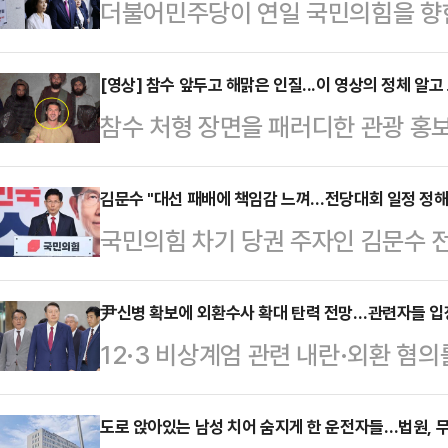
더불어민주당이 연일 국민의힘을 향한
국민의힘 윤상현 의원에 이어 임종득
에 성실히 임할 것을 강력 촉구했다.
[영상] 참수 앞두고 해맑은 인질...이 영상의 정체 알고
참수 처형 장면을 패러디한 관광 홍
차단을 골자로 하는 내란특별법을 발
지난 5일 ‘라자 아프가니스탄’이라
당의 야당 탄압이 도를 넘고 있다며
아류비는 자신의 소셜미디어(SNS)
김문수 "대선 패배에 책임감 느껴…전당대회 일정 정해
수사 외압 의혹을 수사하는 이명현 
국민의힘 차기 당권 주자인 김문수 전
했다. 아류비는 아프간의 이슬람 무
국회 사무실 압수수색에 나섰다. 이
구를 찾아 패배에 책임을 느낀다고 
려져 있다.영상은 총을 든 남성의 
내대표는 이날 오전 긴…
을 정할 것이라고 밝혔다.김 전 장관은
尹신병 확보에 외환수사 확대 탄력 전망…관련자들 입장
머리에 쓰고 있는 인질들 뒤에서 한 
12·3 비상계엄 관련 내란·외환 혐
시 공간 시교사에서 열린 청년간담회
시지가 있다”고 말하며 비닐을 벗긴
이 10일 윤 전 대통령 재구속에 성
대해 무거운 책임을 느낀다"며 "대
으면서 “아프가니스탄에…
검은 구속영장에 적시한 특수공무집행
도로 앉아있는 남성 치어 숨지게 한 운전자들…법원, 
밀어주셨는데 (대선 승리에) 성공하