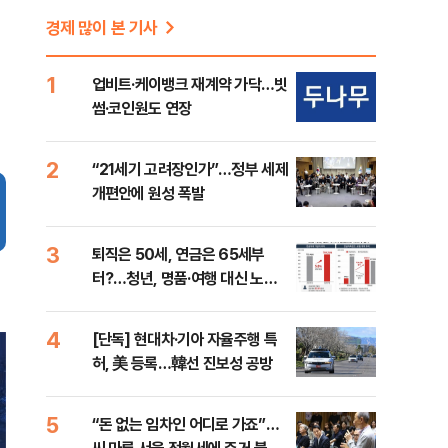
경제 많이 본 기사
1
업비트·케이뱅크 재계약 가닥…빗
썸·코인원도 연장
2
“21세기 고려장인가”…정부 세제
개편안에 원성 폭발
3
퇴직은 50세, 연금은 65세부
터?…청년, 명품·여행 대신 노후
준비 [Now 2.30]
4
[단독] 현대차·기아 자율주행 특
허, 美 등록…韓선 진보성 공방
5
“돈 없는 임차인 어디로 가죠”…