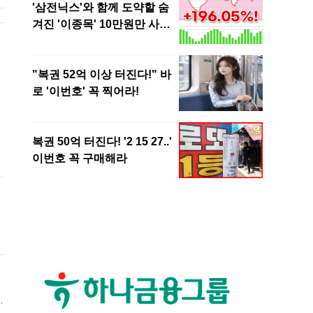
의
말
심