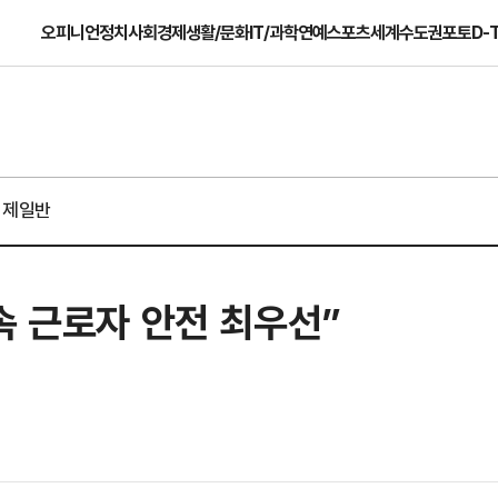
오피니언
정치
사회
경제
생활/문화
IT/과학
연예
스포츠
세계
수도권
포토
D-
경제일반
속 근로자 안전 최우선”