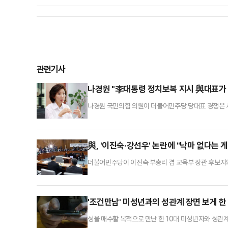
관련기사
나경원 "李대통령 정치보복 지시 與대표가
나경원 국민의힘 의원이 더불어민주당 당대표 경쟁은 
당의 보수궤멸 시나리오에 당당히 맞서고, 보수의 본
원은 11일 페이스북에 글을 올려 "민주당 당대표 경
하면서, 실제로는 정치보복을 지시하고 실행은 당대표가 
與, '이진숙·강선우' 논란에 "낙마 없다는 
더불어민주당이 이진숙 부총리 겸 교육부 장관 후보자
국회 인사청문회에서 낙마는 없다는 입장을 밝혔다.문진
혹·자녀 불법 조기유학 의혹 등을 받는 이진숙 후보자에
라는 게 교수가 외부에서 가져오는 프로젝트라는 말을 
'조건만남' 미성년과의 성관계 장면 보게 한
성을 매수할 목적으로 만난 한 10대 미성년자와 성관