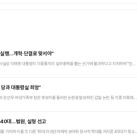
 실행…개혁·단결로 맞서야"
사실상 이재명 대통령의 이중통치의 실무총책을 뽑는 선거에 불과하다고 지적하며 "민주
질을 지키는 개혁과 단결만이 자유대한민국의 미래를 지키는 길"이라고 강조했다.나경원 
선은 이재명 대통령의 표리부동 이중통치의 실무총책을 뽑는 선거"라며 "대통령은 협치를 
맡는 구조다. 한마디로 '말은 대통령, 칼은 대표' 체제로 가겠다는 것"이라…
게 당과 대통령실 희망"
와 강선우 여성가족부 장관 후보자를 둘러싼 논문표절·보좌진 갑질 논란 등 각종 의혹에도
석 민주당 원내운영수석부대표는 11일 기자들과 만나 논문 중복게재·제자 논문 표절 의
 대해 "전혀 문제가 없는 것 같다"고 옹호했다.문진석 원내수석은 "보통 대학원생 논문이
쓰는데, (교수와 대학원생이) 프로젝트에 공동 참여해서 함께 연구하고 …
 40대…법원, 실형 선고
계를 가지며 이를 또 다른 10대 미성년자에게 보여줘 정서적 학대를 저지른 40대가 항소