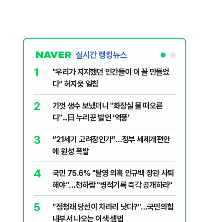
실시간 랭킹뉴스
1
6
"우리가 지지했던 인간들이 이 꼴 만들었
‘풀옵션 
다" 허지웅 일침
날 1만대
2
7
기껏 생수 보냈더니 "화장실 물 떠오른
“돈 없는
다"...日 누리꾼 발언 ‘역풍’
울 전월세
3
8
“21세기 고려장인가”…정부 세제개편안
정청래, 
에 원성 폭발
대고 대통
4
9
국민 75.6% "탈영 의혹 안규백 장관 사퇴
'화장실서
해야"…천하람 "병적기록 즉각 공개하라"
기하던 男
5
10
​"정청래 당선이 차라리 낫다?"…국민의힘
2030은
내부서 나오는 이색 셈법
줄 알았나