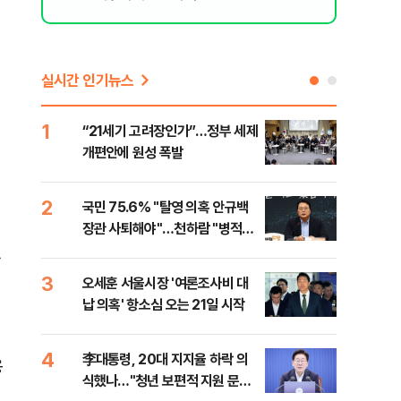
리 헬스]
실시간 인기뉴스
1
6
“21세기 고려장인가”…정부 세제
업비
개편안에 원성 폭발
썸·
2
7
국민 75.6% "탈영 의혹 안규백
'달
장관 사퇴해야"…천하람 "병적기
버리
록 즉각 공개하라"
하
3
8
오세훈 서울시장 '여론조사비 대
[단
납 의혹' 항소심 오는 21일 시작
허,
4
9
李대통령, 20대 지지율 하락 의
李 
용
식했나…"청년 보편적 지원 문턱
만파