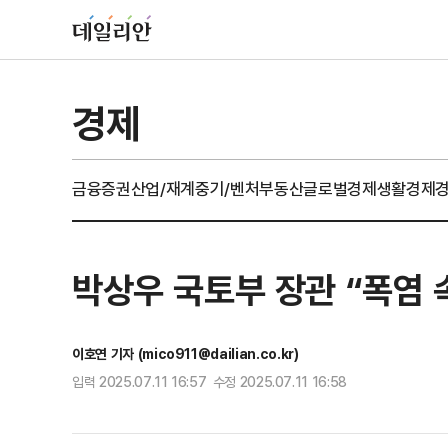
경제
금융
증권
산업/재계
중기/벤처
부동산
글로벌경제
생활경제
박상우 국토부 장관 “폭염 
이호연 기자 (mico911@dailian.co.kr)
입력 2025.07.11 16:57 수정 2025.07.11 16:58