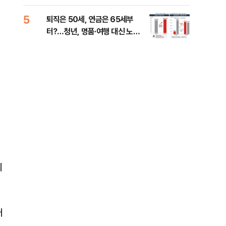
낮춰야"
계 
5
10
퇴직은 50세, 연금은 65세부
SK
터?…청년, 명품·여행 대신 노후
마켓
준비 [Now 2.30]
의
대