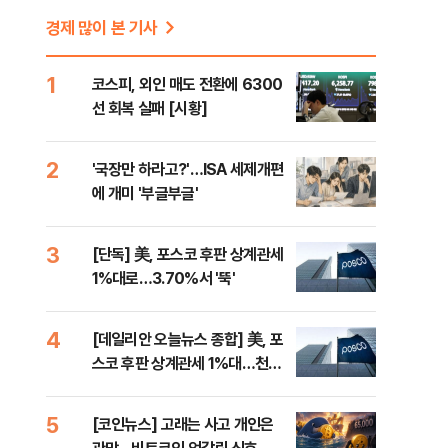
경제 많이 본 기사
1
코스피, 외인 매도 전환에 6300
선 회복 실패 [시황]
2
'국장만 하라고?'…ISA 세제개편
에 개미 '부글부글'
3
[단독] 美, 포스코 후판 상계관세
1%대로…3.70%서 '뚝'
4
[데일리안 오늘뉴스 종합] 美, 포
스코 후판 상계관세 1%대…천하
람, 의원 최초 논산훈련소 2박3일
'입소'
5
[코인뉴스] 고래는 사고 개인은