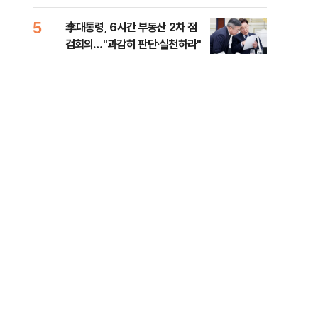
외부
5
10
李대통령, 6시간 부동산 2차 점
이란
검회의…"과감히 판단·실천하라"
호르