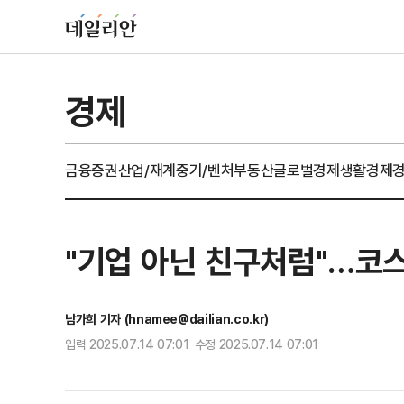
경제
금융
증권
산업/재계
중기/벤처
부동산
글로벌경제
생활경제
"기업 아닌 친구처럼"…코스
남가희 기자 (hnamee@dailian.co.kr)
입력 2025.07.14 07:01 수정 2025.07.14 07:01