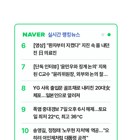
실시간 랭킹뉴스
6
 논산 훈련소
[영상] "환자부터 지켰다" 지진 속 몸 내던
간행군 한다
진 日 의료진
7
 외치자…與
[단독 인터뷰] '윤민우와 징계 논의' 지목
하라"
된 C교수 "윤리위원장, 외부와 논의 잘못
된 행위"
8
문가가 경고한
YG 사옥 출입문 골프채로 내리친 20대女
체포…일본인으로 알려져
9
XT "12
폭염 중대경보 7일 오후 6시 해제…토요
일 최저 22℃, 최고 36℃
10
개편에 개미
송영길, 정청래 '노무현 자처'에 역공…"오
히려 이인제처럼 대통령 공격"