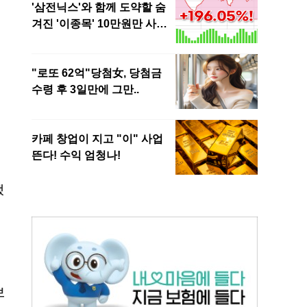
.
했
보