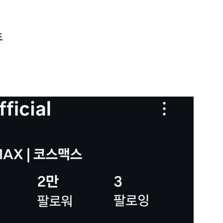
도
1
[단독] 천하람, 국회의원 최초
2박 3일 '입소'…각개전투·야
2
송영길·김민석, '조희대 탄핵'
법사위원들 "즉시 대법관 제청
3
"편해서 매일 신었는데"...전
'크록스'의 숨은 위험
4
하닉 프리마켓 하한가 논란에…N
일부터 상·하한가 주문금지"
5
'국장만 하라고?'…ISA 세제
'부글부글'