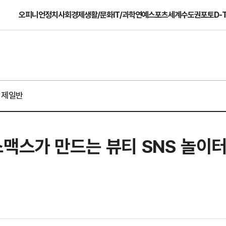
오피니언
정치
사회
경제
생활/문화
IT/과학
연예
스포츠
세계
수도권
포토
D-
경제일반
맥스가 만드는 뷰티 SNS 놀이