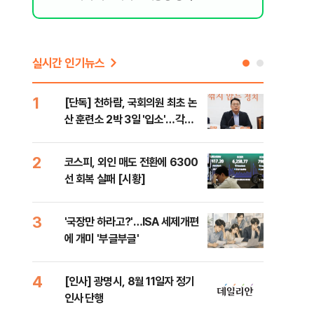
실시간 인기뉴스
1
6
[단독] 천하람, 국회의원 최초 논
[단
산 훈련소 2박 3일 '입소'…각개
1%
전투·야간행군 한다
2
7
코스피, 외인 매도 전환에 6300
[내
선 회복 실패 [시황]
나기
3
8
'국장만 하라고?'…ISA 세제개편
[현
에 개미 '부글부글'
중 
는 
4
9
[인사] 광명시, 8월 11일자 정기
[단
인사 단행
의'