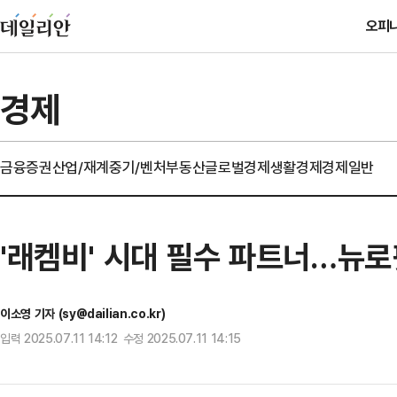
오피
경제
금융
증권
산업/재계
중기/벤처
부동산
글로벌경제
생활경제
경제일반
'래켐비' 시대 필수 파트너…뉴로핏
이소영 기자 (sy@dailian.co.kr)
입력 2025.07.11 14:12 수정 2025.07.11 14:15