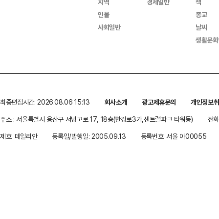
지역
경제일반
책
인물
종교
사회일반
날씨
생활문화
최종편집시간: 2026.08.06 15:13
회사소개
광고제휴문의
개인정보
주소 : 서울특별시 용산구 서빙고로 17, 18층(한강로3가,센트럴파크 타워동)
전화 
제호: 데일리안
등록일/발행일: 2005.09.13
등록번호: 서울 아00055