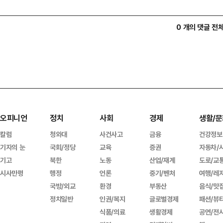
0 개의 댓글 전
오피니언
정치
사회
경제
생활/문
칼럼
청와대
사건사고
금융
건강정보
기자의 눈
국회/정당
교육
증권
자동차/
기고
북한
노동
산업/재계
도로/교
시사만평
행정
언론
중기/벤처
여행/레
국방/외교
환경
부동산
음식/맛
정치일반
인권/복지
글로벌경제
패션/뷰
식품/의료
생활경제
공연/전