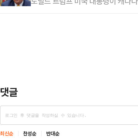
도널드 트럼프 미국 대통령이 캐나다
에 대해 “길게 보고 소통과 협력을 
"초·재선 의원, 젊은 의원 등 여러
합(EU) 관세율은 내일 안으로 공개
음 말들이 머리를 때린다.“지금은 
다"며 "과연 전…
프 대통령은 10일(현지시간) 자신 
겠다는 거야? 굴복을 요구하는 거야?
통해 캐나다에 다음 달 1일부터 35
통일부 이름을 바꾸자 이런 얘기도 하
또 내일까지 EU에 관세율을 통보하고
흡수가 아…
또는 20%의 관세를 부과할 것이라
에게 보내는 서한을 통해 “캐나다가
에서 '좀비마약'…
댓글
최신순
찬성순
반대순