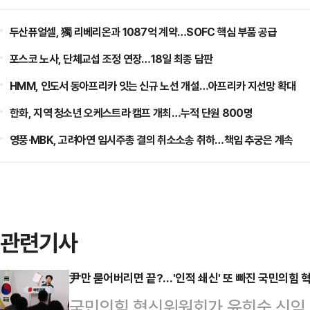
두산퓨얼셀, 獨 리베리온과 1087억 계약…SOFC 핵심 부품 공급
포스코 노사, 단체교섭 조정 연장…18일 최종 담판
HMM, 인도서 동아프리카 잇는 신규 노선 개설…아프리카 지선망 확대
한화, 지역 청소년 오케스트라 캠프 개최…누적 단원 800명
영풍·MBK, 고려아연 임시주총 결의 취소소송 취하…책임 추궁은 계속
관련기사
尹만 묻어버리면 끝?…'인적 쇄신' 또 빠진 국민의힘 
국민의힘 혁신위원회가 윤희숙 신임