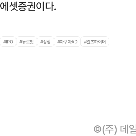
에셋증권이다.
#IPO
#뉴로핏
#상장
#아쿠아AD
#알츠하이머
©(주) 데