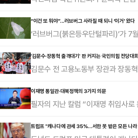
만, 혁신위를 바라보는 의구심 가득
1호 안건으로 과거 행보에 대한 반성
“이건 또 뭐야”...러브버그 사라질 때 되니 ‘이거’ 왔다
‘러브버그(붉은등우단털파리)’가 7
규에 명시하겠다고 나섰지만, 혁신
있는 가운데, 외래종 해충인 ‘미국흰
적인 내용이 빠져 있는 데다, 핵심 대
산림청 국립산림과학원은 미국흰불나방 
'김문수·장동혁 출격대기' 판 커지는 국민의힘 전당대회
적인 반응은 좀처럼 가라앉지 않고 있
김문수 전 고용노동부 장관과 장동혁
단계로 상향 조정했다고 밝혔다.국립
에서 첫 회의를 열어 '국민과 당원들
가 나오면서 국민의힘 전당대회 판이
1600그루를 조사한 결과, 미국흰불
속'을 1호 혁신안건…
자들의 출마 여부에 영향을 미칠 수
이재명 통일관·대북정책의 3가지 의문
단계를 거쳐 성충이 된 후 다시 알을
필자의 지난 칼럼 “이재명 취임사로 
다. 기존 당대표와 최고위원을 따로 
(5~6월)은 15.8%로 집계됐다. 
려”(2025.06.06)에서 우려가 
지도체제'로 바뀔 경우, 후보들 간 
충…
‘취임 한 달 기자회견’, 통일 및 대
트럼프 "캐나다에 관세 35%…서한 못 받은 모든 나라 
면이 바뀔 수 있다는 관측이다.장동혁