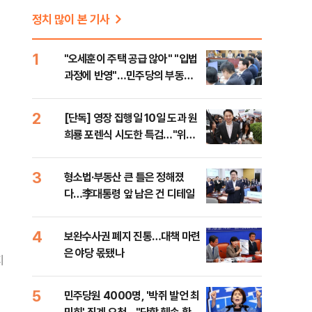
정치 많이 본 기사
1
"오세훈이 주택 공급 않아" "입법
과정에 반영"…민주당의 부동산
세제개편 해법은
2
[단독] 영장 집행일 10일 도과 원
희룡 포렌식 시도한 특검…"위법
증거 수집" 지적
3
형소법·부동산 큰 틀은 정해졌
다…李대통령 앞 남은 건 디테일
4
보완수사권 폐지 진통…대책 마련
은 야당 몫됐나
지
5
민주당원 4000명, '박쥐 발언 최