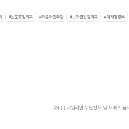
회
#논문표절의혹
#더불어민주당
#보좌관갑질의혹
#이재명정부
©(주) 데일리안 무단전재 및 재배포 금