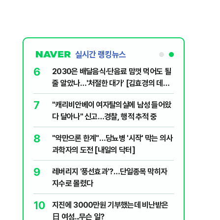
실시간 랭킹뉴스
6
플, 中창신
2030은 배달음식·단음료 맘껏 먹어도 될
줄 알았나…'처절한 대가' [김효경의 데일
리 헬스]
7
구협회 외국
"캐리비안베이 여자탈의실에 남성 들어왔
령 20대 지
다 달아나" 신고…경찰, 행적 추적 중
 올인은 금
8
 유죄에 회자
"약만으론 한계"…당뇨병 '시작' 막는 의사
가 논란 재
과학자의 도전 [내일의 닥터]
 99%" 등
9
 의식했
레버리지 '풍선효과'?…단일종목 막히자
낮춰야"
지수로 몰렸다
10
리째 흔들리는
지진에 3000만원 기부했는데 비난받은
日 여성...무슨 일?