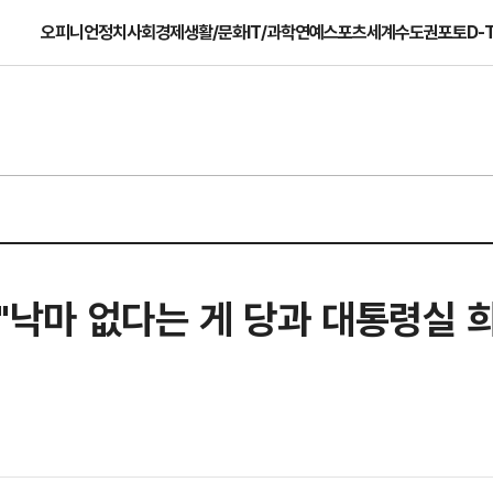
오피니언
정치
사회
경제
생활/문화
IT/과학
연예
스포츠
세계
수도권
포토
D-
 "낙마 없다는 게 당과 대통령실 