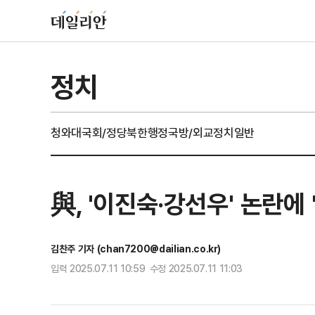
정치
청와대
국회/정당
북한
행정
국방/외교
정치일반
與, '이진숙·강선우' 논란에
김찬주 기자 (chan7200@dailian.co.kr)
입력 2025.07.11 10:59 수정 2025.07.11 11:03