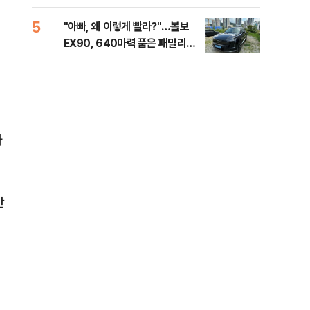
세제
5
10
"아빠, 왜 이렇게 빨라?"…볼보
병력
EX90, 640마력 품은 패밀리카
60
[시승기]
40
라
안