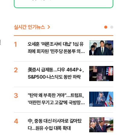
실시간 인기뉴스
질
1
6
오세훈 '여론조사비 대납' 1심 유
형소
죄에 회자된 '민주당 돈봉투 의
다…
혹'…왜?
2
7
美증시 급제동…다우 464P↓,
[단
S&P500·나스닥도 동반 하락
희룡
증거
3
8
"탄약 왜 부족한 거야"…트럼프,
美 
원
'이란전 무기고 고갈'에 국방장관
'출
질책
4
9
中, 중동 대신 러시아로 갈아탔
"오
다…원유 수입 대폭 확대
과정