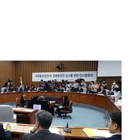
1
"삼성·SK보다 싸게 달라"…애
에 '더 비싸다' 퇴짜
2
[데일리안 오늘뉴스 종합] 축
인 심판에 성접대 의혹, 李대통
지율 하락 의식했나, 삼전닉스
3
오세훈 '여론조사비 대납' 1심
물, SK하이닉스 프리마켓 시초
된 '민주당 돈봉투 의혹'…왜?
점화, 김민석 "과반 승리 가능성
4
李대통령, 20대 지지율 하락
나…"청년 보편적 지원 문턱 
5
'압수수색·성접대 의혹' 송두
대한민국 축구판