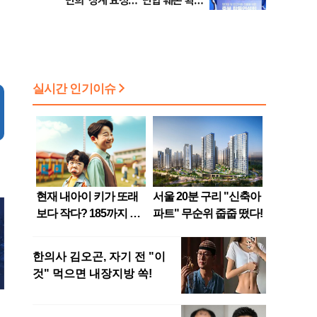
민희' 징계 요청…"단합 훼손 확인
해야"