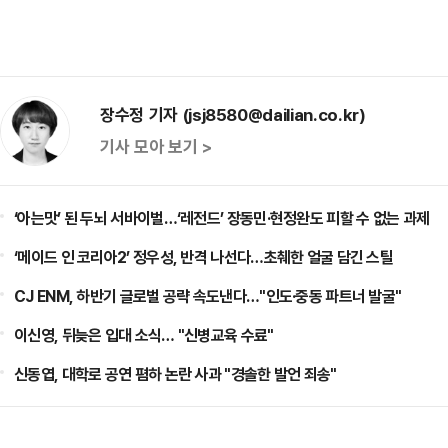
장수정 기자 (jsj8580@dailian.co.kr)
기사 모아 보기 >
‘아는맛’ 된 두뇌 서바이벌…‘레전드’ 장동민·현정완도 피할 수 없는 과제
‘메이드 인 코리아2’ 정우성, 반격 나선다…초췌한 얼굴 담긴 스틸
CJ ENM, 하반기 글로벌 공략 속도낸다…"인도·중동 파트너 발굴"
이신영, 뒤늦은 입대 소식… "신병교육 수료"
신동엽, 대학로 공연 폄하 논란 사과 "경솔한 발언 죄송"