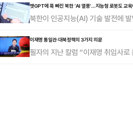
2008년(2009년 적용) 이후 17
챗GPT에 푹 빠진 북한 'AI 열풍'…지능형 로봇도 교
면이 바뀔 수 있다는 관측이다.장동혁
북한이 인공지능(AI) 기술 발전에 발
위원회는 10일 오후 정부세종청사에
"초·재선 의원, 젊은 의원 등 여러
일성종합대학을 포함한 주요 고등교육
적용 최저임금을 확정했다.이날 회
다"며 "과연 전…
GPT를 비롯한 최신 기술에 대한 
이재명 통일관·대북정책의 3가지 의문
반발한 전국민주노동조합총연맹 추천
필자의 지난 칼럼 “이재명 취임사로 
노동당 기관지 노동신문은 지난달 말 
됐다.이에 한국노동조합총연맹 측 근
려”(2025.06.06)에서 우려가 
회의 확대회의에서 교육구조 혁신 방
이블에 남은 …
‘취임 한 달 기자회견’, 통일 및 대
은 "올해 대학들에서 학부·학과들을
에 대해 “길게 보고 소통과 협력을 
위한 사업을 적극 벌리였다"면서 인
음 말들이 머리를 때린다.“지금은 
신을 앞세워야 인재를 …
겠다는 거야? 굴복을 요구하는 거야?
통일부 이름을 바꾸자 이런 얘기도 하