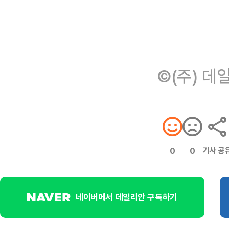
©(주) 데
기사 공
0
0
네이버에서 데일리안 구독하기