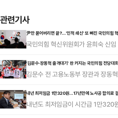
관련기사
尹만 묻어버리면 끝?…'인적 쇄신' 또 빠진 국민의힘 
국민의힘 혁신위원회가 윤희숙 신임
만, 혁신위를 바라보는 의구심 가득
1호 안건으로 과거 행보에 대한 반성
'김문수·장동혁 출격대기' 판 커지는 국민의힘 전당대회
김문수 전 고용노동부 장관과 장동혁
규에 명시하겠다고 나섰지만, 혁신
가 나오면서 국민의힘 전당대회 판이
적인 내용이 빠져 있는 데다, 핵심 대
자들의 출마 여부에 영향을 미칠 수
내년 최저임금 1만320원…17년만에 노사공 합의로 
적인 반응은 좀처럼 가라앉지 않고 있
내년도 최저임금이 시간급 1만320원
다. 기존 당대표와 최고위원을 따로 
에서 첫 회의를 열어 '국민과 당원들
월 환산액은 209시간 근무 기준 2
지도체제'로 바뀔 경우, 후보들 간 
속'을 1호 혁신안건…