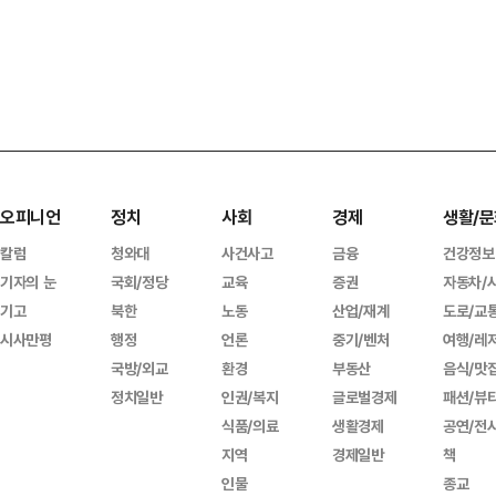
오피니언
정치
사회
경제
생활/문
칼럼
청와대
사건사고
금융
건강정보
기자의 눈
국회/정당
교육
증권
자동차/
기고
북한
노동
산업/재계
도로/교
시사만평
행정
언론
중기/벤처
여행/레
국방/외교
환경
부동산
음식/맛
정치일반
인권/복지
글로벌경제
패션/뷰
식품/의료
생활경제
공연/전
지역
경제일반
책
인물
종교