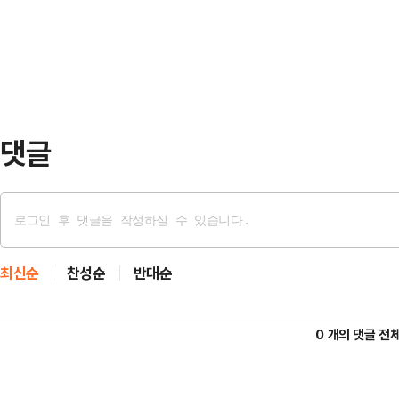
다”며 “더 늦기 전에 처절한 혁신이
령에 대해 "증거를 인멸…
어 “조선일보 보도를 보면 TK(대구·
안다’는 수준까지 왔다”며 “대선과
대한 성찰 없이…
댓글
최신순
찬성순
반대순
0 개의 댓글 전