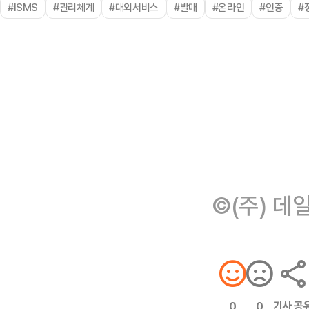
#ISMS
#관리체계
#대외서비스
#발매
#온라인
#인증
#
©(주) 데
기사 공
0
0