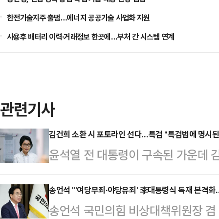
한전기술지주 출범…에너지 공공기술 사업화 지원
사용후 배터리 이력·거래정보 한곳에…부처 간 시스템 연계
관련기사
김건희 소환 시 포토라인 선다…특검 "특검법에 명시된
윤석열 전 대통령이 구속된 가운데 
이 나온다. 김 여사 관련 의혹을 수
시 포토라인을 설치하겠단 방침이다.
송언석 "'여당무죄·야당유죄' 李대통령식 독재 본격화
송언석 국민의힘 비상대책위원장 겸
"주요 피의자 소환 시 (KT광화문빌