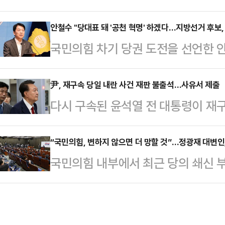
특검 수사와 더불어민주당이 추진 
라인을 세울 예정"이라고 언론에 공
고 지적하며 "여당 무죄, 야당 유죄
안철수 "당대표 돼 '공천 혁명' 하겠다…지방선거 후보,
주요 피의자에 대해선 "특검법률에 
국민의힘 차기 당권 도전을 선언한 안
다"고 비판했다.송언석 비대위원장은
물"이라며 "추후 수사경과에 따라 
년에 열릴 지방선거 후보 공천을 당원
의에서 "말로는 정치보복이 없다고 했
비롯해 '정치브로…
입을 약속했다.안 의원은 10일 페이
尹, 재구속 당일 내란 사건 재판 불출석…사유서 제출
알았냐' 하면서 특검의 칼날을 휘두
다시 구속된 윤석열 전 대통령이 재
가 공천 혁명으로 보답하겠다"며 공천
원장은 "야당 의원에 대한 압수수색
혐의 재판에 불출석한다.10일 법조계
우리 당 당원들은 참으로 위대했다. 
이어지고 있다"며 "급…
우두머리 및 직권남용 권리행사 방해
“국민의힘, 변하지 않으면 더 망할 것”…정광재 대변인,
다"며 "불공정과 불의, 반헌법과 반
국민의힘 내부에서 최근 당의 쇄신 부
사합의25부(지귀연 부장판사)에 불
히 막아내고, 우리 당이 진정한 민주
려의 목소리가 나왔다.정광재 국민의
는 알려지지 않았다.윤 전 대통령 
혁명의 …
일리안TV의 정치 시사 프로그램 ‘나
서는 비상계엄 선포 당시 활동에 관
지났지만 국민의힘이 경쟁력 있는 야
서울중앙지법 남세진 영장전담 부장판사