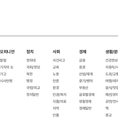
오피니언
정치
사회
경제
생활/문
칼럼
청와대
사건사고
금융
건강정보
기자의 눈
국회/정당
교육
증권
자동차/
기고
북한
노동
산업/재계
도로/교
시사만평
행정
언론
중기/벤처
여행/레
국방/외교
환경
부동산
음식/맛
정치일반
인권/복지
글로벌경제
패션/뷰
식품/의료
생활경제
공연/전
지역
경제일반
책
인물
종교