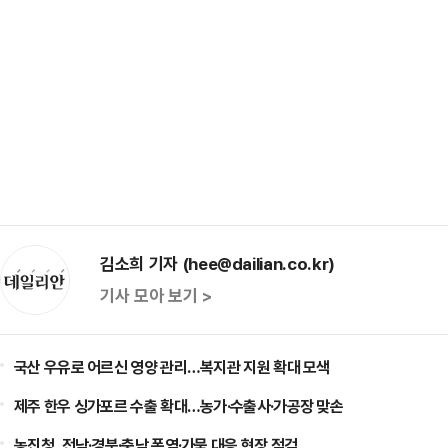
김소희 기자 (hee@dailian.co.kr)
기사 모아 보기 >
국산 우유로 어르신 영양 관리…복지관 지원 확대 모색
제주 한우 싱가포르 수출 확대…농가·수출사·가공장 맞손
농진청, 전남·경북·충남 폭염·가뭄 대응 현장 점검