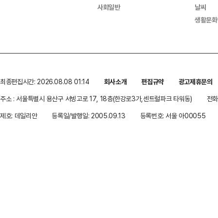
사회일반
날씨
생활문화
최종편집시간: 2026.08.08 01:14
회사소개
편집규약
광고제휴문의
주소 : 서울특별시 용산구 서빙고로 17, 18층(한강로3가,센트럴파크 타워동)
전화 
제호: 데일리안
등록일/발행일: 2005.09.13
등록번호: 서울 아00055