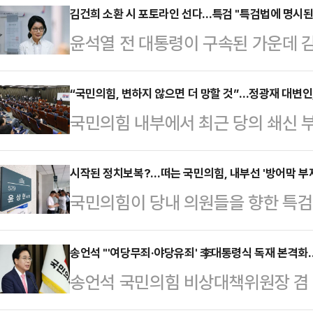
김건희 소환 시 포토라인 선다…특검 "특검법에 명시된
윤석열 전 대통령이 구속된 가운데 
이 나온다. 김 여사 관련 의혹을 수
시 포토라인을 설치하겠단 방침이다.
“국민의힘, 변하지 않으면 더 망할 것”…정광재 대변인,
국민의힘 내부에서 최근 당의 쇄신 부
"주요 피의자 소환 시 (KT광화문빌
려의 목소리가 나왔다.정광재 국민의
라인을 세울 예정"이라고 언론에 공
일리안TV의 정치 시사 프로그램 ‘나
시작된 정치보복?…떠는 국민의힘, 내부선 '방어막 부
주요 피의자에 대해선 "특검법률에 
국민의힘이 당내 의원들을 향한 특
지났지만 국민의힘이 경쟁력 있는 야
물"이라며 "추후 수사경과에 따라 
구축에 나섰다. 이번 수사를 즉각 '
다”며 “더 늦기 전에 처절한 혁신이
비롯해 '정치브로…
기구 설치를 예고하는 등 적극적으로
송언석 "'여당무죄·야당유죄' 李대통령식 독재 본격화
어 “조선일보 보도를 보면 TK(대구·
송언석 국민의힘 비상대책위원장 겸
통령을 향해 본인 재판에 임해야 한
안다’는 수준까지 왔다”며 “대선과
특검 수사와 더불어민주당이 추진 
있다. 하지만 당내 일각에선 이미 