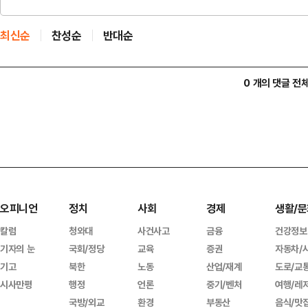
최신순
찬성순
반대순
0 개의 댓글 전
오피니언
정치
사회
경제
생활/문
칼럼
청와대
사건사고
금융
건강정보
기자의 눈
국회/정당
교육
증권
자동차/
기고
북한
노동
산업/재계
도로/교
시사만평
행정
언론
중기/벤처
여행/레
국방/외교
환경
부동산
음식/맛