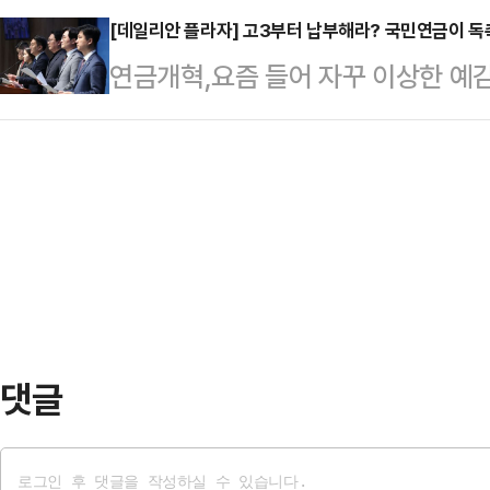
대한 성찰 없이…
고 지적하며 "여당 무죄, 야당 유죄
[데일리안 플라자] 고3부터 납부해라? 국민연금이 독
인 방법이 없다는 우려가 감지되고 
연금개혁,요즘 들어 자꾸 이상한 예감
다"고 비판했다.송언석 비대위원장은
원내대표는 9일 국회에서 열린 의원
'연금 혐오자'가 돼버릴지도 모르겠다
의에서 "말로는 정치보복이 없다고 했
칼을 휘두르기 시작했다.…
건 적도 없고, 막연히 미래 안전망
알았냐' 하면서 특검의 칼날을 휘두
상으로 '조기 의무가입' 이야기가 나
원장은 "야당 의원에 대한 압수수색
은 아주 단순한 궁금함에서 시작됐다.
이어지고 있다"며 "급…
일까, 아니면 청년은 이용만 하겠다는
어를 들으면 '미래를 위한 대비'보다는
저 떠오른…
댓글