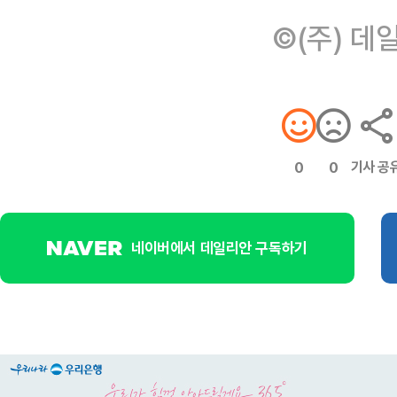
©(주) 데
기사 공
0
0
네이버에서 데일리안 구독하기