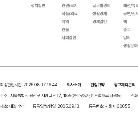
정치일반
인권/복지
글로벌경제
패션/뷰
식품/의료
생활경제
공연/전
지역
경제일반
책
인물
종교
사회일반
날씨
생활문화
최종편집시간: 2026.08.07 19:44
회사소개
편집규약
광고제휴문의
주소 : 서울특별시 용산구 서빙고로 17, 18층(한강로3가,센트럴파크 타워동)
전화 
제호: 데일리안
등록일/발행일: 2005.09.13
등록번호: 서울 아00055