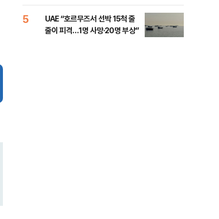
소법, 무엇이 달라지나
5
10
UAE “호르무즈서 선박 15척 줄
이란
줄이 피격…1명 사망·20명 부상”
호르