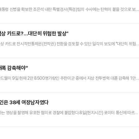
 대통령 신병을 확보한 조은석 내란 특별검사(특검)팀의 수사에는 탄력이 붙을 것으로 보
오전 2시7분쯤 "증거를 인멸할 염려가 있다"며 윤 전 대통령에 대한 구속영장을 발부했
7시간에 가까운 심문이 끝난 후 내란 특검 측 주장과 윤 전 대통령 측 주장을 살펴본 뒤 
 내란 우두머리 혐의로 구속됐다가 한 차례 풀려난 뒤 1…
 협상 카드로?…대단히 위험한 발상"
협상 카드로 전시작전통제권(전작권) 전환을 검토할 수 있단 일각의 보도에 "대단히 위험
이스북에 "전작권의 본질은 위기 시 미국이 대한민국과 함께 싸울 준비가 돼 있다는 강력한
 상징"이라며 "북한의 오판을 막기 위해서는 미국의 전략자산인 핵잠수함과 전략폭격기 등이 
.앞서 이날 정부가 미국가 관세 협상 시 전시작전권 환…
대폭 감축해야”
드웰이 9일 현재 2만 8500명가량인 주한미군 중에서 지상 전투병력 대폳 감축해 1만
국방부가 현재 전 세계 미군 태세를 점검하며 이르면 8월 국방 전략(DNS) 발표를 앞두
 9일(현지시간) 제니퍼 캐버노 선임연구원과 공동 작성해 미 싱크탱크 국방우선순
사태세를 미국의 이익과 일치시키기’라는 제목의 보고서를 통해…
범인은 38세 여장남자였다
하는 영상을 촬영해 유포한 혐의로 경찰에 붙잡혔다.8일(현지시간) 로이터 통신에 따르면
남성 A씨(38)를 체포해 구금했다.이른바 '붉은 삼촌'이라고 불리는 A씨는 여장을 한 채
촬영하고 유포한 혐의를 받는다.앞서 중국 온라인상에서 "난징 동부 도시에서 '붉은 삼
의 남성과 성관계를 맺고 이를 촬영해 온라인에 유포했다"는 내…