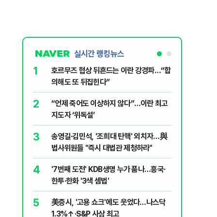
실시간 랭킹뉴스
1
6
호르무즈 협상 뒤흔드는 이란 강경파…“합
국민의힘 
의해도 또 뒤집힌다”
당내서는
2
7
“언제 죽어도 이상하지 않다”…이란 최고
“우크라
지도자 ‘위독설’
유 3만t
3
8
송영길·김민석, '조희대 탄핵' 외치자…與
UAE “
법사위원들 "즉시 대법관 제청하라"
격…1명 
4
9
'7번째 도전' KDB생명 누가 품나…흥국·
"대통령은
한투·한화 '3색 셈법'
달러 백악
5
10
美증시, '고용 쇼크'에도 웃었다…나스닥
"아이가 
1.3%↑·S&P 사상 최고
장염' 대