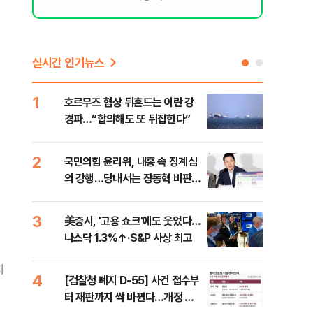
실시간 인기뉴스
1
6
호르무즈 협상 뒤흔드는 이란 강
"대
경파…“합의해도 또 뒤집힌다”
'4
췄
2
7
국민의힘 윤리위, 내홍 속 징계심
"아
의 강행…당내서는 장동혁 비판
철 
목소리
데일
3
8
美증시, '고용 쇼크'에도 웃었다…
[단
나스닥 1.3%↑·S&P 사상 최고
1%
지
4
9
[검찰청 폐지 D-55] 사건 접수부
“우
터 재판까지 싹 바뀐다…개정 형
러…