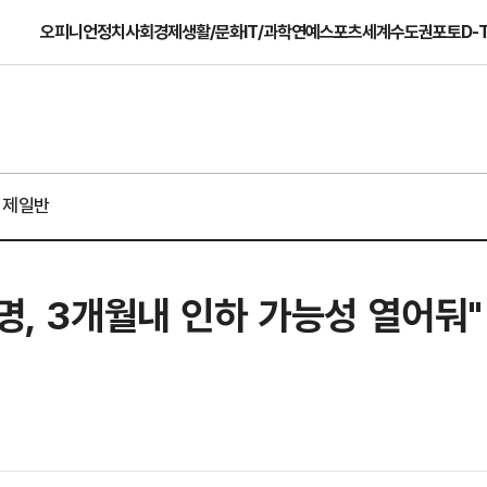
오피니언
정치
사회
경제
생활/문화
IT/과학
연예
스포츠
세계
수도권
포토
D-
경제일반
명, 3개월내 인하 가능성 열어둬"