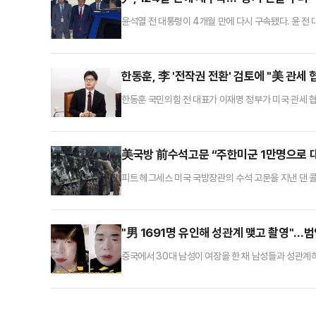
윤석열 전 대통령이 4개월 만에 다시 구속됐다. 윤 전
다.서울중앙지방법원 남세진 영장전담 부장판사는 이날 
다.남 부장판사는 전날 오후 2시22분부터 9시1분까지 
란 특검의 손을 들어줬다. 윤 전 대통령은 지난 3월8일
한동훈, 李 '전작권 전환' 검토에 "美 관세
한동훈 국민의힘 전 대표가 이재명 정부가 미국 관세 
발상"이라며 우려를 표했다.한동훈 전 대표는 9일 페
신호이자 확장억제(extended deterrence)의
동된 한미 연합 지휘 체계를 유지해야 한다"고 주장했다
美국방 前수석고문 “주한미군 1만명으로 
피트 헤그세스 미국 국방장관의 수석 고문을 지낸 댄 콜
정도만 남겨둬야 한다고 주장했다. 도널드 트럼프 정부 
있는 만큼 그 배경이 주목된다.콜드웰 전 수석 고문은
위'(Defense Priorities) 공개한 ‘글로벌 군
"男 1691명 유인해 성관계 맺고 촬영"…
중국에서 30대 남성이 여장을 한 채 남성들과 성관계
난징 지방 경찰은 지난 6일 음란물 유포 혐의로 중국인 
남성들을 자신의 집으로 유혹해 성관계를 맺으며 이를 
촌'이라 불리는 60세 남성이 자신의 집에서 1691명