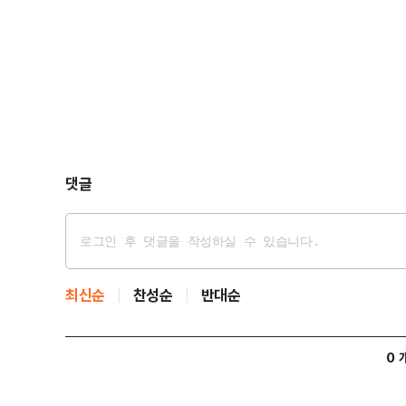
댓글
최신순
찬성순
반대순
0 