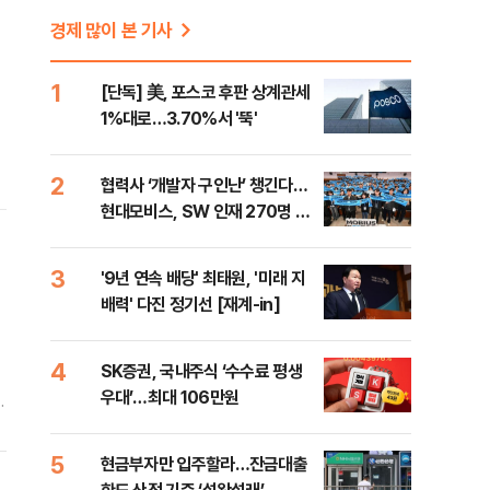
경제 많이 본 기사
1
[단독] 美, 포스코 후판 상계관세
1%대로…3.70%서 '뚝'
2
협력사 ‘개발자 구인난’ 챙긴다…
현대모비스, SW 인재 270명 육
성
3
'9년 연속 배당' 최태원, '미래 지
배력' 다진 정기선 [재계-in]
4
SK증권, 국내주식 ‘수수료 평생
우대’…최대 106만원
에
여
민
5
현금부자만 입주할라…잔금대출