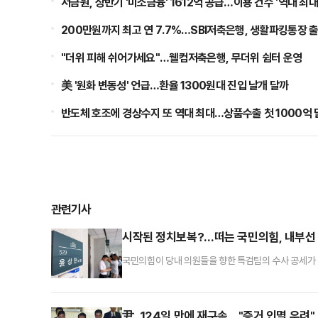
서금원, 상반기 '미소금융' 1612억 공급…이용 건수 '역대 최대
200만원까지 최고 연 7.7%…SBI저축은행, 생활파킹통장 
"더위 피해 쉬어가세요"…웰컴저축은행, 무더위 쉼터 운영
美 '원화 변동성' 언급…환율 1300원대 진입 날개 달까
반도체 호조에 경상수지 또 역대 최대…상품수출 첫 1000억 
관련기사
시작된 정치보복?…떠는 국민의힘, 내부선 
국민의힘이 당내 의원들을 향한 특검팀의 수사 공세가 
서 대응기구 설치를 예고하는 등 적극적으로 대응하겠단
론전도 강화하고 있다. 하지만 당내 일각에선 이미 본
의힘 비상대책위원장 겸 원내대표는 9일 국회에서 열린
尹, 124일 만에 재구속…"증거 인멸 우려"