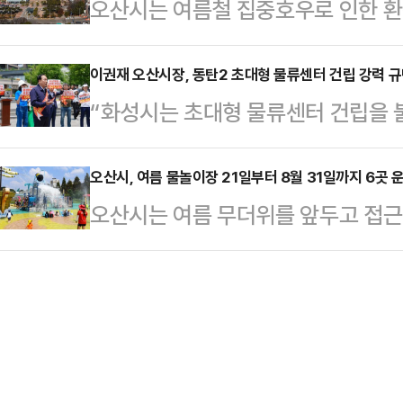
오산시는 여름철 집중호우로 인한 
세일즈맨’이라는 각오로 쉼 없이 달려
이브를 걸고 국토교통부·한국토지주택
8월까지 올해 ‘하절기 환경오염행위 
난 3년 ‘함께하는 변화, 미래도시 
제1호 세일즈맨’으로서의 …
다.이번 특별감시는 장마 전 사전점검,
이권재 오산시장, 동탄2 초대형 물류센터 건립 강력 
데 앞장섰다"며 "그 결과 한국매니
“화성시는 초대형 물류센터 건립을 
지원 등 3단계로 나뉘어 추진된다.
약이행 및 정보공개 평가에서 최고등급
다”이권재 오산시장은 19일 화성시
장을 대상으로 자율점검을 유도하고
득했으며 지난 …
밝혔다.이 시장은 화성시의 초대형 
오산시, 여름 물놀이장 21일부터 8월 31일까지 6곳 
의식을 높인다. 또 2단계인 7~8월
오산시는 여름 무더위를 앞두고 접근
업 전면 철회를 공식 요구했다.이날
중심으로 불법배출 우려 사업장을 집
해 오는 21일부터 8월 31일까지 운
으로 추진됐다.이날 규탄대회에는 이
마 이후 방지시설 등…
영을 새롭게 도입했으며, 신규 물놀
및 성길용 부의장, 송진영·조미선·전
영되는 물놀이장은 죽미체육공원, 맑
시) 국회의원 등 정계 인사들과 오산
산시청 광장, 오색물놀이터 등 모두
명이 참석해 한목소리로…
물놀이장을 포함해 조합놀이대, 샤워장