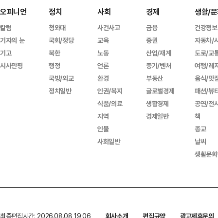
오피니언
정치
사회
경제
생활/문
칼럼
청와대
사건사고
금융
건강정보
기자의 눈
국회/정당
교육
증권
자동차/
기고
북한
노동
산업/재계
도로/교
시사만평
행정
언론
중기/벤처
여행/레
국방/외교
환경
부동산
음식/맛
정치일반
인권/복지
글로벌경제
패션/뷰
식품/의료
생활경제
공연/전
지역
경제일반
책
인물
종교
사회일반
날씨
생활문화
최종편집시간: 2026.08.08 19:06
회사소개
편집규약
광고제휴문의