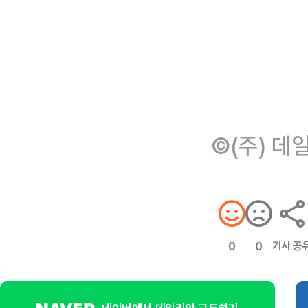
©(주) 데
기사 공
0
0