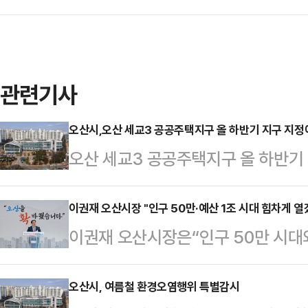
관련기사
오산시,오산 세교3 공공주택지구 올 하반기 지구 지정에
오산 세교3 공공주택지구 올 하반기
시에 따르면 세교3 공공주택지구 조
근 국토교통부 중앙토지수용 위원회(
이권재 오산시장 "인구 50만·예산 1조 시대 힘차게 열
이권재 오산시장은“인구 50만 시대와
해당 지구는 2009년 지구지정이 됐
산의 미래를 위해 힘차게 걸어나가겠
재지정이 쉽지 않다는 의견이 있었다
육문화센터에서 취임 3주년 기자회견을
오산시, 여름철 환경오염행위 특별감시
시장 취임 초기부터 핵심 공약사업으