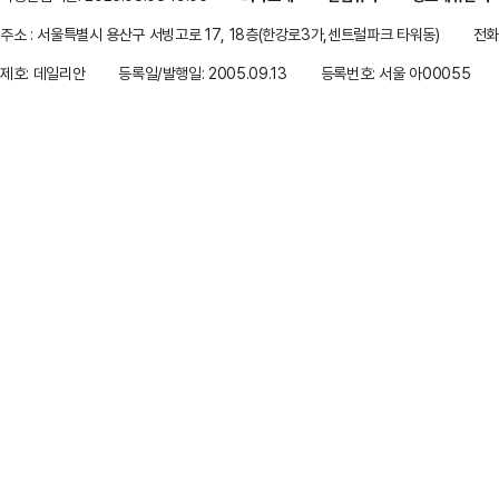
주소 : 서울특별시 용산구 서빙고로 17, 18층(한강로3가,센트럴파크 타워동)
전화 
제호: 데일리안
등록일/발행일: 2005.09.13
등록번호: 서울 아00055