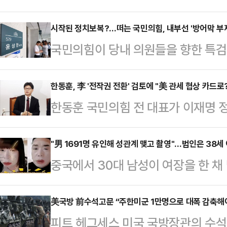
조은석 내란 특별검사(특검)팀의 수
중앙지방법원 남세진 영장전담 부장판
시작된 정치보복?…떠는 국민의힘, 내부선 '방어막 부
국민의힘이 당내 의원들을 향한 특
멸할 염려가 있다"며 윤 전 대통령
구축에 나섰다. 이번 수사를 즉각 '
는 전날 오후 2시22분부터 9시1분
기구 설치를 예고하는 등 적극적으로
한동훈, 李 '전작권 전환' 검토에 "美 관세 협상 카드
특검 측 주장과 윤 전 대통령 측 주
한동훈 국민의힘 전 대표가 이재명 
통령을 향해 본인 재판에 임해야 한
다. 윤 전 대통령은 지난 3월8일 
제권(전작권) 전환을 검토할 수 있단
있다. 하지만 당내 일각에선 이미 
풀려난 뒤 1…
라며 우려를 표했다.한동훈 전 대표는
"男 1691명 유인해 성관계 맺고 촬영"…범인은 38
인 방법이 없다는 우려가 감지되고 
중국에서 30대 남성이 여장을 한 
기 시 미국이 대한민국과 함께 싸울 
원내대표는 9일 국회에서 열린 의원
포한 혐의로 경찰에 붙잡혔다.8일(현
억제(extended deterrence
칼을 휘두르기 시작했다.…
방 경찰은 지난 6일 음란물 유포 혐의
美국방 前수석고문 “주한미군 1만명으로 대폭 감축해
는 미국의 전략자산인 핵잠수함과 전
피트 헤그세스 미국 국방장관의 수석 
했다.이른바 '붉은 삼촌'이라고 불리
계를 유지해야 한다"고 주장했다.앞서