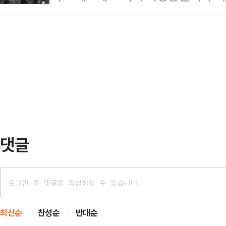
8500명가량인 주한미군 중에서 지상
집으로 유혹해 성관계를 맺으며 이를
작전권 환…
겨둬야 한다고 주장했다. 도널드 트럼
국 온라인상에서 "난징 동부 도시에서
세를 점검하며 이르면 8월 국방 전략(
자신의 집에서 1691명의 남성과 성
경이 주목된다.콜드웰 전 수석 고문은
했다"는 내…
구원과 공동 작성해 미 싱크탱크 국방우선순
한 ‘글로벌 군사태세를 미국의 이익
해…
댓글
최신순
찬성순
반대순