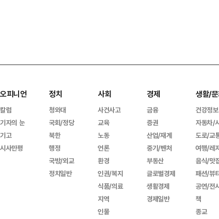
오피니언
정치
사회
경제
생활/문
칼럼
청와대
사건사고
금융
건강정보
기자의 눈
국회/정당
교육
증권
자동차/
기고
북한
노동
산업/재계
도로/교
시사만평
행정
언론
중기/벤처
여행/레
국방/외교
환경
부동산
음식/맛
정치일반
인권/복지
글로벌경제
패션/뷰
식품/의료
생활경제
공연/전
지역
경제일반
책
인물
종교