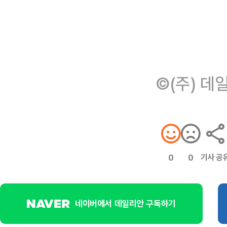
©(주) 데
기사 공
0
0
네이버에서 데일리안 구독하기