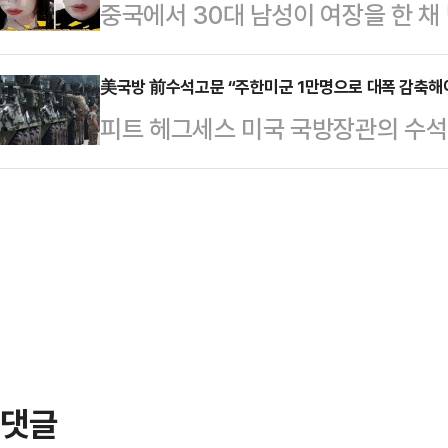
중국에서 30대 남성이 여장을 한 
기 시 미국이 대한민국과 함께 싸울 
원내대표는 9일 국회에서 열린 의원
포한 혐의로 경찰에 붙잡혔다.8일(현
억제(extended deterrence
칼을 휘두르기 시작했다.…
방 경찰은 지난 6일 음란물 유포 혐의
美국방 前수석고문 “주한미군 1만명으로 대폭 감축해
는 미국의 전략자산인 핵잠수함과 전
피트 헤그세스 미국 국방장관의 수석 
했다.이른바 '붉은 삼촌'이라고 불리
계를 유지해야 한다"고 주장했다.앞서
8500명가량인 주한미군 중에서 지상
집으로 유혹해 성관계를 맺으며 이를
작전권 환…
겨둬야 한다고 주장했다. 도널드 트럼
국 온라인상에서 "난징 동부 도시에서
세를 점검하며 이르면 8월 국방 전략(
자신의 집에서 1691명의 남성과 성
경이 주목된다.콜드웰 전 수석 고문은
했다"는 내…
구원과 공동 작성해 미 싱크탱크 국방우선순
한 ‘글로벌 군사태세를 미국의 이익
해…
댓글