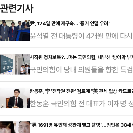
관련기사
尹, 124일 만에 재구속…"증거 인멸 우려"
윤석열 전 대통령이 4개월 만에 다시
조은석 내란 특별검사(특검)팀의 수
중앙지방법원 남세진 영장전담 부장판
시작된 정치보복?…떠는 국민의힘, 내부선 '방어막 부
국민의힘이 당내 의원들을 향한 특
멸할 염려가 있다"며 윤 전 대통령
구축에 나섰다. 이번 수사를 즉각 '
는 전날 오후 2시22분부터 9시1분
기구 설치를 예고하는 등 적극적으로
한동훈, 李 '전작권 전환' 검토에 "美 관세 협상 카드
특검 측 주장과 윤 전 대통령 측 주
한동훈 국민의힘 전 대표가 이재명 
통령을 향해 본인 재판에 임해야 한
다. 윤 전 대통령은 지난 3월8일 
제권(전작권) 전환을 검토할 수 있단
있다. 하지만 당내 일각에선 이미 
풀려난 뒤 1…
라며 우려를 표했다.한동훈 전 대표는
"男 1691명 유인해 성관계 맺고 촬영"…범인은 38
인 방법이 없다는 우려가 감지되고 