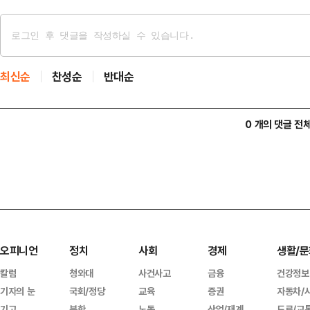
최신순
찬성순
반대순
0 개의 댓글 전
오피니언
정치
사회
경제
생활/문
칼럼
청와대
사건사고
금융
건강정보
기자의 눈
국회/정당
교육
증권
자동차/
기고
북한
노동
산업/재계
도로/교