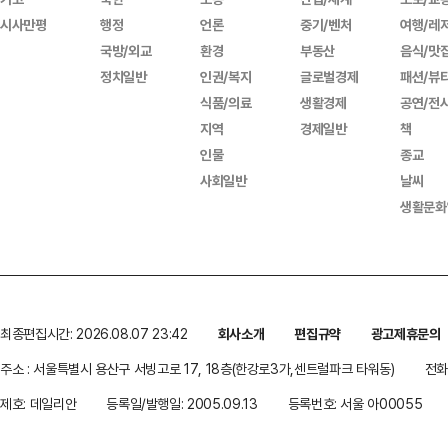
시사만평
행정
언론
중기/벤처
여행/레
국방/외교
환경
부동산
음식/맛
정치일반
인권/복지
글로벌경제
패션/뷰
식품/의료
생활경제
공연/전
지역
경제일반
책
인물
종교
사회일반
날씨
생활문화
최종편집시간: 2026.08.07 23:42
회사소개
편집규약
광고제휴문의
주소 : 서울특별시 용산구 서빙고로 17, 18층(한강로3가,센트럴파크 타워동)
전화 
제호: 데일리안
등록일/발행일: 2005.09.13
등록번호: 서울 아00055