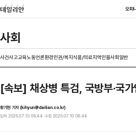
오피
사회
사건사고
교육
노동
언론
환경
인권/복지
식품/의료
지역
인물
사회일반
[속보] 채상병 특검, 국방부·국
황기현 기자 (kihyun@dailian.co.kr)
입력 2025.07.10 08:44 수정 2025.07.10 08:44