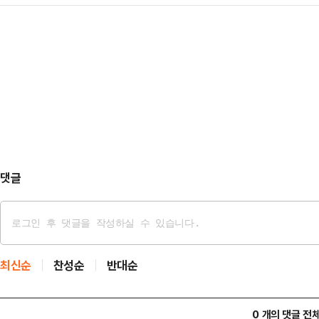
통령의 불소추특권을 규정한 헌법 8
직권 보석을 한 것이라고 분석했다.
대한 전문적인 수사력…
과 관련해 헌법소원이 잇달아 제기됐
있으므로 별건 구속될 가능성이 존재
만 실제 인용 가능성은 작게 보는 것
청구가 이뤄질 가능성도 작지 않다고
재)에 따르면 지난 9일~10일 사이 
앙지법 형사합의2…
과는 직접적인 관련이 없는 일반인들
의 이 대통령 재판 기일 추후지정(
내용을 담고 있다.헌재…
댓글
최신순
찬성순
반대순
0 개의 댓글 전