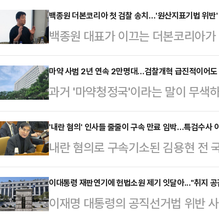
밝혔다. 법조계에선 업무상비밀누설
백종원 더본코리아 첫 검찰 송치…'원산지표기법 위반' 
백종원 대표가 이끄는 더본코리아가 
번호 등 개인정보가 유출된 만큼 개
졌다. 경찰이 더본코리아와 관련해 수
측했다. 전문가들은 특히, 오는 8일
찰에 송치된 건 이번이 처음이라 소
마약 사범 2년 연속 2만명대…검찰개혁 급진적이어도 
특검팀에서 관련자 간의 진술 관여를 
과거 '마약청정국'이라는 말이 무색하
사건에서 더본코리아가 의도적으로 
압박용으로 대응하려는 목적도 엿보
명 이상 검거되는 등 관련 범죄가 
산지를 혼동할 가능성이 있는지 여부
박지영 특검보는 전날 브리…
(SNS)와 다크웹 등에서 비대면 
'내란 혐의' 인사들 줄줄이 구속 만료 임박…특검수사 
만일 혐의가 인정된다면 고의성 여부
내란 혐의로 구속기소된 김용현 전 
과 검거 난이도는 갈수록 높아지는 
산지표기법 위반의 경우 최대 7년 
에서 재판받게 됐다. 김 전 장관 외
없애고, 검찰을 기소나 영장 청구만
가능하다.지난 4일 …
박한 가운데 법조계에선 재판이 오래
이대통령 재판연기에 헌법소원 제기 잇달아..."취지 공감
로 한 검찰개혁이 추진되고 있어 마약
이재명 대통령의 공직선거법 위반 사
예정되어 있었다며 만기가 임박한 피
조계는 검찰개혁에 공감하나 검찰을 