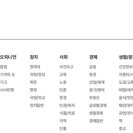
오피니언
정치
사회
경제
생활/문
칼럼
청와대
사건사고
금융
건강정보
기자의 눈
국회/정당
교육
증권
자동차/
기고
북한
노동
산업/재계
도로/교
시사만평
행정
언론
중기/벤처
여행/레
국방/외교
환경
부동산
음식/맛
정치일반
인권/복지
글로벌경제
패션/뷰
식품/의료
생활경제
공연/전
지역
경제일반
책
인물
종교