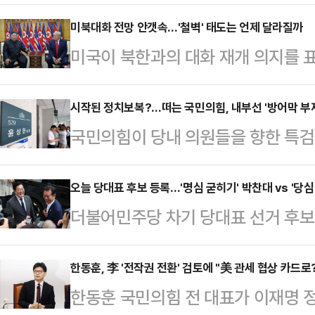
8500명가량인 주한미군 중에서 지상
겨둬야 한다고 주장했다. 도널드 트럼
미북대화 전망 안갯속…'철벽' 태도는 언제 달라질까
미국이 북한과의 대화 재개 의지를 
세를 점검하며 이르면 8월 국방 전략(
하면서 온도 차를 보이고 있다.도널
경이 주목된다.콜드웰 전 수석 고문은
난 1월 20일 북한을 '핵보유국'(Nuc
시작된 정치보복?…떠는 국민의힘, 내부선 '방어막 부
구원과 공동 작성해 미 싱크탱크 국방우선순
국민의힘이 당내 의원들을 향한 특
습을 보였다.그로부터 사흘 뒤 방송
한 ‘글로벌 군사태세를 미국의 이익
구축에 나섰다. 이번 수사를 즉각 '
위원장에게 다시 연락을 취해 볼 것
해…
기구 설치를 예고하는 등 적극적으로
오늘 당대표 후보 등록…'명심 굳히기' 박찬대 vs '당심
상외교 재가동 의지를 드러냈다.최근
더불어민주당 차기 당대표 선거 후보 
통령을 향해 본인 재판에 임해야 한
트럼프 대통령은 지난달 27일(현지
·인천 연수갑)은 '이재명 대통령 복심
있다. 하지만 당내 일각에선 이미 
"나는 그(김 …
울 마포을)은 '당심'(黨心·당원 표
한동훈, 李 '전작권 전환' 검토에 "美 관세 협상 카드
인 방법이 없다는 우려가 감지되고 
한동훈 국민의힘 전 대표가 이재명 
정 의원이, '의심'(議心·의원들의 마
원내대표는 9일 국회에서 열린 의원