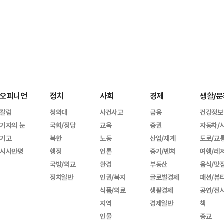
오피니언
정치
사회
경제
생활/문
칼럼
청와대
사건사고
금융
건강정보
기자의 눈
국회/정당
교육
증권
자동차/
기고
북한
노동
산업/재계
도로/교
시사만평
행정
언론
중기/벤처
여행/레
국방/외교
환경
부동산
음식/맛
정치일반
인권/복지
글로벌경제
패션/뷰
식품/의료
생활경제
공연/전
지역
경제일반
책
인물
종교