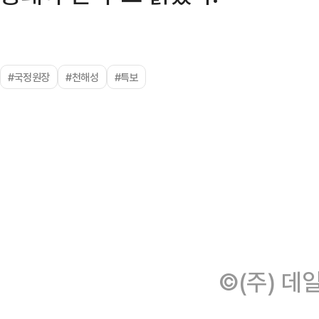
#국정원장
#천해성
#특보
©(주) 데