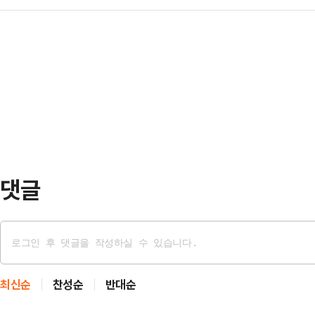
제권(전작권) 전환을 검토할 수 있단
대체적인 평가다.박찬대 의원 측은 
칼을 휘두르기 시작했다.…
라며 우려를 표했다.한동훈 전 대표는
818호 사무실을 물려받았다는 사실을
기 시 미국이 대한민국과 함께 싸울 
를 사용하던 박 의원이 이 대통령의 
억제(extended deterrence
는 미국의 전략자산인 핵잠수함과 전
계를 유지해야 한다"고 주장했다.앞서
작전권 환…
댓글
최신순
찬성순
반대순