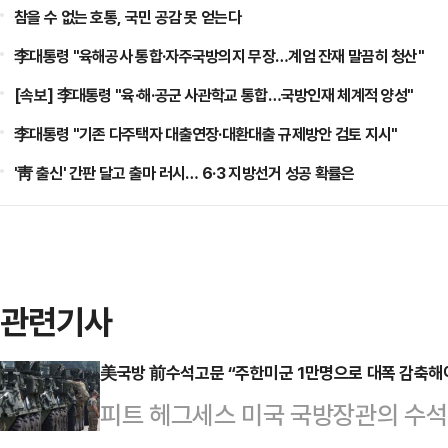
참을 수 없는 호통, 국민 공감 못 얻는다
李대통령 "육해공사 통합·자주국방의지 무장…계엄 잔재 말끔히 청산"
[속보] 李대통령 "육·해·공군 사관학교 통합…국방인재 체계적 양성"
李대통령 "기존 다주택자 대출연장·대환대출 규제방안 검토 지시"
'靑 출신' 간판 달고 출마 러시… 6·3 지방선거 성공 확률은
관련기사
美국방 前수석고문 “주한미군 1만명으로 대폭 감축해
피트 헤그세스 미국 국방장관의 수석 