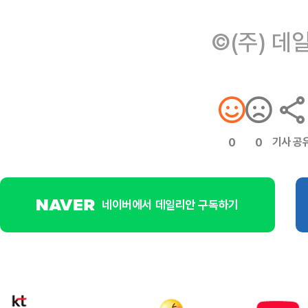
©(주) 데
기사 공
0
0
네이버에서 데일리안 구독하기