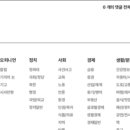
0 개의 댓글 전
오피니언
정치
사회
경제
생활/문
칼럼
청와대
사건사고
금융
건강정보
기자의 눈
국회/정당
교육
증권
자동차/
기고
북한
노동
산업/재계
도로/교
시사만평
행정
언론
중기/벤처
여행/레
국방/외교
환경
부동산
음식/맛
정치일반
인권/복지
글로벌경제
패션/뷰
식품/의료
생활경제
공연/전
지역
경제일반
책
인물
종교