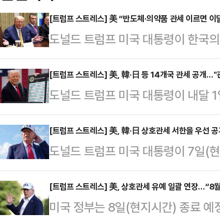
[트럼프 스트레스] 美 “반도체·의약품 관세 이르면 이
도널드 트럼프 미국 대통령이 한국의
대한 관세를 이르면 이달 말쯤 발표
르면 트럼프 대통령은 8일(현지시간
[트럼프 스트레스] 美, 韓·日 등 14개국 관세 공개…
도널드 트럼프 미국 대통령이 내달 
서 취재진을 만나 “우리는 반도체와 
공개했다.로이터통신에 따르면 트럼프
발표할 것이다. 큰 것들”이라고 밝혔
소셜미디어(SNS) 트루스소셜을 통
[트럼프 스트레스] 美, 韓·日 상호관세 서한을 우선 
나 발표·부과 시기 등 구체적 사항
도널드 트럼프 미국 대통령이 7일(현
자흐스탄·튀니지·남아프리카공화국
령은 의약품 관세와 관련해 “우리는
세 부과를 통보하는 과정에서 한국과
비아·태국·캄보디아·라오스·미얀마
할 것이다. 우리는…
배경에 관심이 쏠리고 있다. 상대적으
[트럼프 스트레스] 美, 상호관세 유예 일괄 연장…“8월
다.한국과 일본, 말레이시아, 카자흐
미국 정부는 8일(현지시간) 종료 예
자가 많은 나라인 데다 동맹국인 만큼
25%로 가장 낮았고 남아공·보스니아