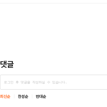
일까지 연장하기로 했다.미 월스트리
상 성과를 도출할 수 있을 것이라는
라데시·세르비아에 37%, 태국·캄보
미 백악관 대변인은 7일 워싱턴DC 
트리저널(WSJ) 등에 따르면 도널드
럼프 대통령이 상호관세 유예 기간을
에게 보낸 서한에서 막대한 무역적자에
서명할 예정”이라고 밝혔다. 이에 
일부터 25% …
은 상호관세 발효 전에, 협상 시간을
“향후 한 달 안에 각국 정상에게 상
라며 “오늘…
댓글
최신순
찬성순
반대순